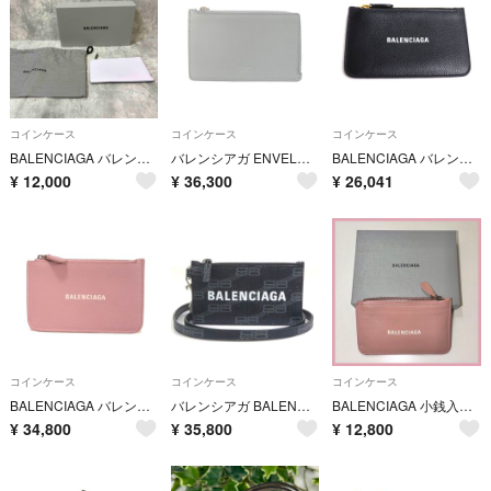
コインケース
コインケース
コインケース
BALENCIAGA バレンシアガ カードケース 小銭入れ
バレンシアガ ENVELOPE LONG COIN&CARD HOLDER 736734 2AABX コイン＆カードケース
BALENCIAGA バレンシアガ コインケース フラグメントケース ブラック 5942141IZIM1090 ユニセックス【中古】【美品】
¥
12,000
¥
36,300
¥
26,041
コインケース
コインケース
コインケース
BALENCIAGA バレンシアガ キャッシュ コイン カードホルダー 現行 グレイン カーフ パステル ピンクベージュ フラグメントケース カードケース パスケース 小銭入れ 財布 新ロゴ パウダーピンク コインケース 637130 1IZI3 6990
バレンシアガ BALENCIAGA コインケース レザー ブラック ユニセックス 594548 送料無料【中古】 h32323i
BALENCIAGA 小銭入れ カードケース ピンク 【購入時コメント不要です】
¥
34,800
¥
35,800
¥
12,800