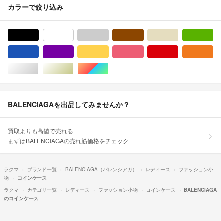
カラーで絞り込み
ブラック/黒色系
ホワイト/白色系
グレー/灰色系
ブラウン/茶色系
ベージュ系
グ
ブルー・ネイビー/青色系
パープル/紫色系
イエロー/黄色系
ピンク/桃色系
レッド/赤色系
オ
シルバー/銀色系
ゴールド/金色系
マルチカラー
BALENCIAGAを出品してみませんか？
買取よりも高値で売れる!
まずはBALENCIAGAの売れ筋価格をチェック
ラクマ
ブランド一覧
BALENCIAGA（バレンシアガ）
レディース
ファッション小
物
コインケース
ラクマ
カテゴリ一覧
レディース
ファッション小物
コインケース
BALENCIAGA
のコインケース