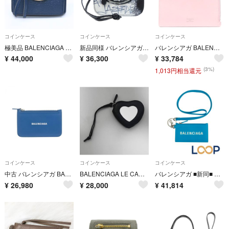
コインケース
コインケース
コインケース
極美品 BALENCIAGA バレンシアガ コンパクトウォレット ウォレット 財布 470059 ネイビー ゴールド金具 三つ折り財布 中古 4a006077
新品同様 バレンシアガ ル カゴール グラフィティ 776769 レザー ブラック コインケース 黒 1493【中古】BALENCIAGA
バレンシアガ BALENCIAGA コインケース Envelope ロング カーフ ペタルピンク×アーミーグリーン マットシルバー金具 エンベロープ フラグメントケース 7367342AABX5763 【箱】【中古】
¥
44,000
¥
36,300
¥
33,784
(3%)
1,013円相当還元
コインケース
コインケース
コインケース
中古 バレンシアガ BALENCIAGA 594214 ユニセックス コインケース ブルー レザー
BALENCIAGA LE CAGOLE ハート ミラー レザー コインケース
バレンシアガ ■新同■ コインケース フラグメントケース キーリング ストラップ レザー ライトブルー 594548 箱 【705625】11
¥
26,980
¥
28,000
¥
41,814