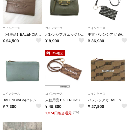
コインケース
コインケース
コインケース
【極美品】BALENCIAGA バレンシアガ ネオクラシック フラグメントケース コインケース カードケース グレージュ
バレンシアガ エッジシティ クラシックミニ 三つ折り財布 小銭入れ グレー
中古 バレンシアガ BALENCIAGA 594548 レディース カードケース ブラック レザー
¥
24,500
¥
8,900
¥
36,980
3%還元
コインケース
コインケース
コインケース
BALENCIAGA(バレンシアガ) コインケース - 736734 ライトブルー レザー
未使用品 BALENCIAGA バレンシアガ Cash ネックストラップ付き フラグメントケース 594548 コーティングキャンバス ベージュ ユニセックス
バレンシアガ BALENCIAGA コインケース カードケース PVC ブラウン ゴールド ユニセックス 送料無料【中古】 e62083c
¥
7,300
¥
45,800
¥
27,800
(3%)
1,374円相当還元