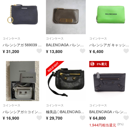
コインケース
コインケース
コインケース
バレンシアガ 569039 コイン＆キーケース
BALENCIAGA バレンシアガ / ゴシップコインカードホルダー グレー
バレンシアガ キャッシュ 小銭入れ コインケース レザー ロゴ 緑 グリーン
¥
31,200
¥
13,800
¥
6,400
3%還元
コインケース
コインケース
コインケース
バレンシアガ☆コインケース【シルバー】
極美品◇BALENCIAGA バレンシアガ 776769 レザー コインケース 小物入れ 小銭入れ ブラック ゴールド金具 フランス製 レディース
BALENCIAGA バレンシアガ コインケース Le City ロング
¥
16,900
¥
29,700
¥
64,800
(3%)
1,944円相当還元