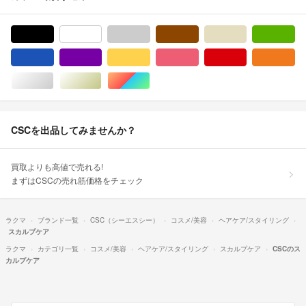
ブラック/黒色系
ホワイト/白色系
グレー/灰色系
ブラウン/茶色系
ベージュ系
グ
ブルー・ネイビー/青色系
パープル/紫色系
イエロー/黄色系
ピンク/桃色系
レッド/赤色系
オ
シルバー/銀色系
ゴールド/金色系
マルチカラー
CSCを出品してみませんか？
買取よりも高値で売れる!
まずはCSCの売れ筋価格をチェック
ラクマ
ブランド一覧
CSC（シーエスシー）
コスメ/美容
ヘアケア/スタイリング
スカルプケア
ラクマ
カテゴリ一覧
コスメ/美容
ヘアケア/スタイリング
スカルプケア
CSCのス
カルプケア