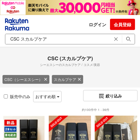
ログイン
会員登録
CSC (スカルプケア)
シーエスシーのスカルプケア / コスメ/美容
CSC（シーエスシー）
スカルプケア
絞り込み
販売中のみ
おすすめ順
約100件中 1 - 36件