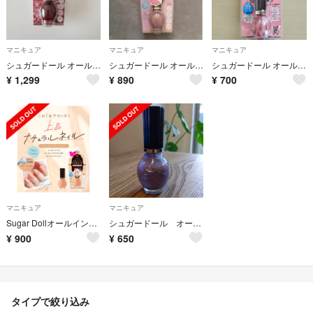
マニキュア
マニキュア
マニキュア
シュガードール オールインワンネイル R28 アップルフィグ 限定
シュガードール オールインワンネイルR 30 7ml
シュガードール オールインワンネイル NL06 大人ベリーピンク 数量限定 新品
¥
1,299
¥
890
¥
700
マニキュア
マニキュア
Sugar DollオールインワンネイルR / 51 シアーベージュ
シュガードール オールインワンネイルR クリアラベンダー 7ml
¥
900
¥
650
タイプで絞り込み