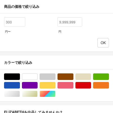
商品の価格で絞り込み
円〜
円
カラーで絞り込み
ブラック/黒色系
ホワイト/白色系
グレー/灰色系
ブラウン/茶色系
ベージュ系
グ
ブルー・ネイビー/青色系
パープル/紫色系
イエロー/黄色系
ピンク/桃色系
レッド/赤色系
オ
シルバー/銀色系
ゴールド/金色系
マルチカラー
ELIZABETHを出品してみませんか？