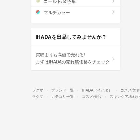
ゴールド/金色系
マルチカラー
IHADAを出品してみませんか？
買取よりも高値で売れる!
まずはIHADAの売れ筋価格をチェック
ラクマ
ブランド一覧
IHADA（イハダ）
コスメ/美容
ラクマ
カテゴリ一覧
コスメ/美容
スキンケア/基礎