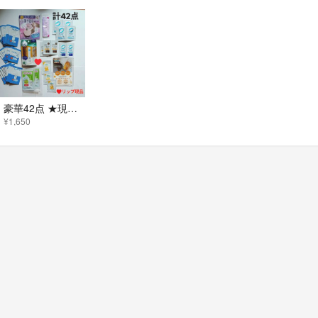
豪華42点 ★現品＝メンソレータムリップ イハダ アルージェ コラージュフルフル
¥1,650