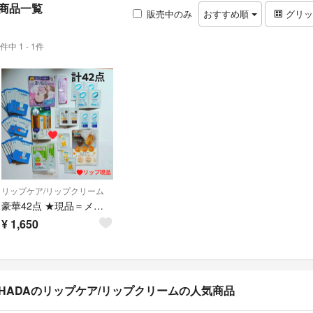
商品一覧
販売中のみ
おすすめ順
グリ
件中 1 - 1件
リップケア/リップクリーム
豪華42点 ★現品＝メンソレータムリップ イハダ アルージェ コラージュフルフル
¥
1,650
IHADAのリップケア/リップクリームの人気商品