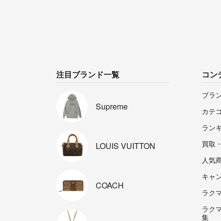
注目ブランド一覧
コン
ブラ
Supreme
カテ
ラン
買取
LOUIS
VUITTON
人気
キャ
COACH
ラクマp
ラク
集