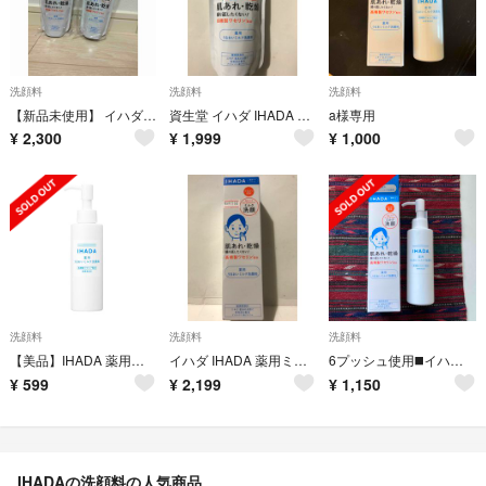
洗顔料
洗顔料
洗顔料
【新品未使用】 イハダ 薬用うるおいミルク洗顔料 2本セット
資生堂 イハダ IHADA 薬用うるおいミルク洗顔料 レフィル 詰替 120mL
a様専用
¥
2,300
¥
1,999
¥
1,000
洗顔料
洗顔料
洗顔料
【美品】IHADA 薬用うるおいミルク洗顔料
イハダ IHADA 薬用ミルク洗顔料140ml
6プッシュ使用◼️イハダ 薬用うるおいミルク洗顔料 140mL
¥
599
¥
2,199
¥
1,150
IHADAの洗顔料の人気商品