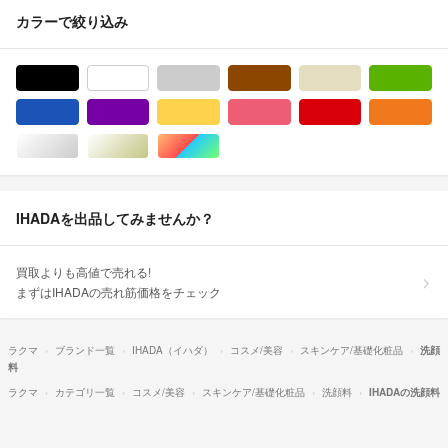
カラーで絞り込み
ブラック/黒色系
ホワイト/白色系
グレー/灰色系
ブラウン/茶色系
ベージュ系
グ
ブルー・ネイビー/青色系
パープル/紫色系
イエロー/黄色系
ピンク/桃色系
レッド/赤色系
オ
シルバー/銀色系
ゴールド/金色系
マルチカラー
IHADAを出品してみませんか？
買取よりも高値で売れる!
まずはIHADAの売れ筋価格をチェック
ラクマ
ブランド一覧
IHADA（イハダ）
コスメ/美容
スキンケア/基礎化粧品
洗顔
料
ラクマ
カテゴリ一覧
コスメ/美容
スキンケア/基礎化粧品
洗顔料
IHADAの洗顔料