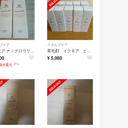
プケア
スカルプケア
イクモア ナノグロウリッチ 育毛剤 2x130ml
育毛剤 イクモア ピュアグロウリッチ 130ml 14種類の無添加処方 10本
00
¥
5,980
(5%)
円相当還元