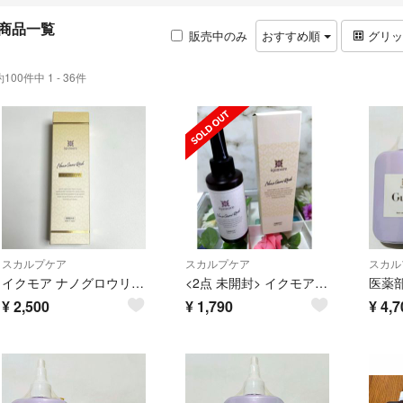
商品一覧
販売中のみ
おすすめ順
グリ
約100件中 1 - 36件
スカルプケア
スカルプケア
スカル
イクモア ナノグロウリッチ プレミアム 育毛剤 100mL
<2点 未開封> イクモア ナノグロウリッチ 頭皮ケア 130ml
¥
2,500
¥
1,790
¥
4,7