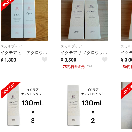
スカルプケア
スカルプケア
スカル
イクモア ピュアグロウリッチ 女性用育毛剤 育毛剤 130mL 約30日分
イクモア ナノグロウリッチ 育毛剤 2x130ml
¥
1,800
¥
3,500
¥
3,0
(5%)
175円相当還元
150