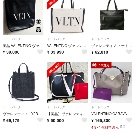
トートバッグ
トートバッグ
トートバッグ
美品 VALENTINO ヴァレンティノ 本革 レザー トートバッグ
VALENTINO ヴァレンティノ VLTNロゴ トートバッグ ベージュ/ブラック
ヴァレンティノ トートバッグ レザー レディース VALENTINO
¥
39,000
¥
33,990
¥
62,810
3%還元
トートバッグ
トートバッグ
トートバッグ
ヴァレンティノ 1Y2B0B78 VLTN ロゴ フェルト ミニ トート ウール レザー NERO ネロ ブラック GRIGIO ANTRACITE グリージオアントラチーテ チャコールグレー 2way ショルダー ハンドバッグ ガンメタル金具 VALENTINO（美品）
【美品】ヴァレンティノ トートバッグ デカロゴ 2way ロックスタッズ A4
VALENTINO GARAVANI（ヴァレンティノ・ガラヴァーニ）ロックスタッズ スモール トートバッグ ショルダーバッグ グレージュ レザー ゴールド金具 2WAY レディース【中古】
¥
69,179
¥
50,000
¥
165,800