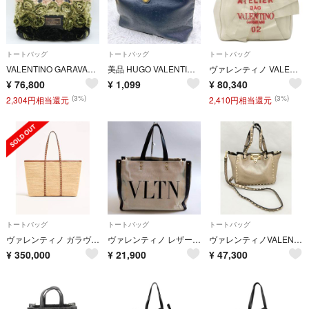
トートバッグ
トートバッグ
トートバッグ
VALENTINO GARAVANI（ヴァレンティノ ガラヴァーニ）ロゼフラワー トートバッグ ヴィンテージ フラワーモチーフ ブラック ピンク グリーン イタリア製 レディース 【中古】
美品 HUGO VALENTINO トートバッグ ネイビー ゴールド金具 A4
ヴァレンティノ VALENTINO 2WAYバッグ アトリエ 02 ボウエディション キャンバス レザー アイボリー×レッド シルバー金具 白 赤 肩掛け トート UW0B0H95SVJ 【保存袋】【中古】
¥
76,800
¥
1,099
¥
80,340
(3%)
(3%)
2,304円相当還元
2,410円相当還元
トートバッグ
トートバッグ
トートバッグ
ヴァレンティノ ガラヴァーニ ロックスタッズ ラフィア トート
ヴァレンティノ レザー キャンバス トートバッグ ロゴ ブラック
ヴァレンティノVALENTINOロックスタッズバッグ ミニ
¥
350,000
¥
21,900
¥
47,300