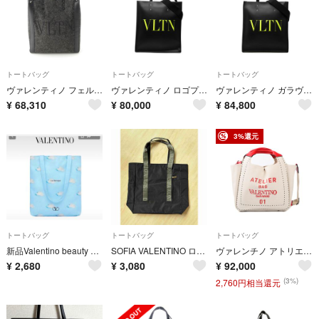
トートバッグ
トートバッグ
トートバッグ
ヴァレンティノ フェルト VLTN ロゴ 2WAY ショルダー トートバッグ 1Y2B0B78 グレー ブラック【中古】
ヴァレンティノ ロゴプリント スタッズ トートバッグ ハンドバッグ レザー レディース VALENTINO 【1-0273828】
ヴァレンティノ ガラヴァーニ ロックスタッズ VLTNロゴ トートバッグ ショルダーバッグ 2WAY レザー レディース VALENTINO 【228-75051】
¥
68,310
¥
80,000
¥
84,800
3%還元
トートバッグ
トートバッグ
トートバッグ
新品Valentino beauty トートバッグ ノベルティ
SOFIA VALENTINO ロゴトートバッグ
ヴァレンチノ アトリエ2WAYトートバッグ WW2B0H86NIZ 624
¥
2,680
¥
3,080
¥
92,000
(3%)
2,760円相当還元