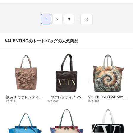
(3%)
4,974円相当還元
1
2
3
…
VALENTINOのトートバッグの人気商品
訳あり ヴァレンティノ トートバッグ レディース VALENTINO
ヴァレンティノ VALENTINO トートバッグ ブラウン レザー ユニセックス トートバッグ
VALENTINO GARAVANI（ヴァレンティノ ガラヴァーニ）タイダイ柄 トートバッグ ナイロン カーキ系 マルチカラー スタッズ レディース イタリア製【中古】
¥6,710
¥46,000
¥49,880