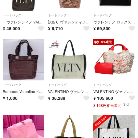
トートバッグ
トートバッグ
トートバッグ
ヴァレンティノ VALENTINO トートバッグ ブラウン レザー ユニセックス トートバッグ
訳あり ヴァレンティノ トートバッグ レディース VALENTINO
ヴァレンチノ ロックスタッズ VLTNロゴ ラージ トートバッグ 肩掛け キャンバス レディース Valentino 【1-0278386】
¥
46,000
¥
6,710
¥
59,800
3%還元
トートバッグ
トートバッグ
トートバッグ
Bernardo Valentino ベルナルドバレンチノ バッグ トートバッグ
VALENTINO ヴァレンティノ ガラヴァーニ ロックスタッズ VLTN オフホワイト ブラック ゴールド金具 キャンバス /レザー トートバッグ レディース 603487 【中古】
VALENTINO ヴァレンティノ VW0B0I19DGP ローズエディション アトリエバッグ
¥
1,000
¥
36,288
¥
105,600
(3%)
3,168円相当還元