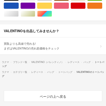
ブラック/黒色系
ホワイト/白色系
グレー/灰色系
ブラウン/茶色系
ベージュ系
グ
ブルー・ネイビー/青色系
パープル/紫色系
イエロー/黄色系
ピンク/桃色系
レッド/赤色系
オ
シルバー/銀色系
ゴールド/金色系
マルチカラー
VALENTINOを出品してみませんか？
買取よりも高値で売れる!
まずはVALENTINOの売れ筋価格をチェック
ラクマ
ブランド一覧
VALENTINO（バレンティノ）
レディース
バッグ
トートバ
ッグ
ラクマ
カテゴリ一覧
レディース
バッグ
トートバッグ
VALENTINOのトートバッ
グ