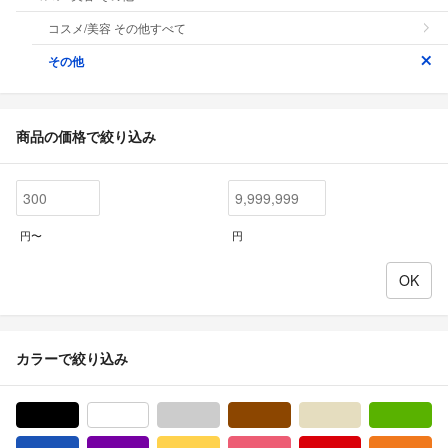
コスメ/美容 その他すべて
その他
商品の価格で絞り込み
円〜
円
カラーで絞り込み
ブラック/黒色系
ホワイト/白色系
グレー/灰色系
ブラウン/茶色系
ベージュ系
グ