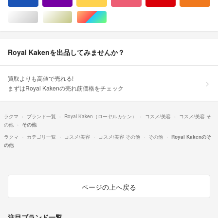
ブルー・ネイビー/青色系
パープル/紫色系
イエロー/黄色系
ピンク/桃色系
レッド/赤色系
オ
シルバー/銀色系
ゴールド/金色系
マルチカラー
Royal Kakenを出品してみませんか？
買取よりも高値で売れる!
まずはRoyal Kakenの売れ筋価格をチェック
ラクマ
ブランド一覧
Royal Kaken（ローヤルカケン）
コスメ/美容
コスメ/美容 そ
の他
その他
ラクマ
カテゴリ一覧
コスメ/美容
コスメ/美容 その他
その他
Royal Kakenのそ
の他
ページの上へ戻る
注目ブランド一覧