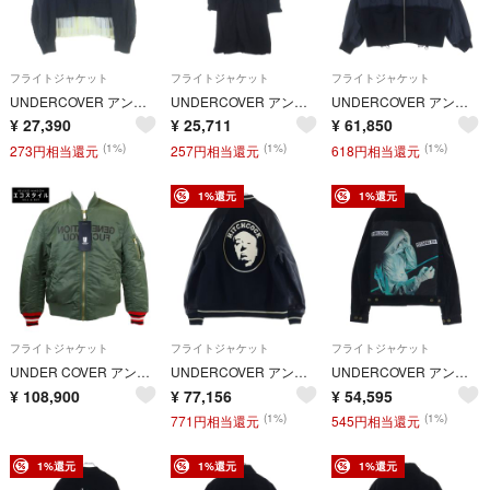
フライトジャケット
フライトジャケット
フライトジャケット
UNDERCOVER アンダーカバー 25AW 袖切替ブルゾン ドッキングジャケット ブラック/ホワイト レディース UP1E1208
UNDERCOVER アンダーカバー 19AW KNIT LONG JACKET ピークドラペル 3B ニットロングジャケット ブラック UCX4104-2
UNDERCOVER アンダーカバー 25SS ニット切替 ナイロンタフタ UC1E4207-2 ボンバージャケット ブラック
¥
27,390
¥
25,711
¥
61,850
(1%)
(1%)
(1%)
273円相当還元
257円相当還元
618円相当還元
1%還元
1%還元
フライトジャケット
フライトジャケット
フライトジャケット
UNDER COVER アンダーカバー x シュプリーム 新品未使用 SPR4201 リバーシブル MA-1 ブルゾン ジャケット S
UNDERCOVER アンダーカバー 22AW HITCHCOCK FACE ヒッチコックフェイス スタジアムジャケット ブラック UC2B4203
UNDERCOVER アンダーカバー 25AW Delusional Behavior 背面グラフィック コーデュロイジャケット ブラック
¥
108,900
¥
77,156
¥
54,595
(1%)
(1%)
771円相当還元
545円相当還元
1%還元
1%還元
1%還元