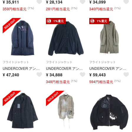
¥
35,911
¥
28,134
¥
34,099
(1%)
(1%)
(1%)
359円相当還元
281円相当還元
340円相当還元
1%還元
1%還元
フライトジャケット
フライトジャケット
フライトジャケット
UNDERCOVER アンダーカバー A CLOCKWORK ORANGE UCX4308-2 時計仕掛けのオレンジ 中綿 ナイロン コート ジャケット ブラック
UNDERCOVER アンダーカバー 25AW × fragment design フラグメント Fleece China Jacket フリースジャケット チャイナジャケット ブラック UC2E9209
UNDERCOVER アンダーカバー 25AW Felted Wool Trench Coat フェルテッドウール ジップアップ トレンチコート グレー UC2E9301
¥
47,240
¥
34,888
¥
59,443
(1%)
(1%)
348円相当還元
594円相当還元