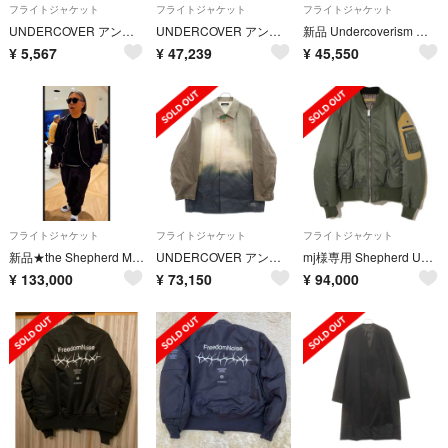
フライトジャケット
フライトジャケット
フライトジャケット
UNDERCOVER アンダーカバー 15AW ステンカラーチェックコート UCP4304-01 ダークグレー
UNDERCOVER アンダーカバー 25SS PsychoHouse 総柄リネンテーラードジャケット グラフィックジャケット ベージュ UC1E4101-1
新品 Undercoverism リバーシブルジャケット MA-1 【サイズ：3】 ブラック UI1B4201 アンダーカバーイズム メンズ 5WHA/J06401/KOV27/
¥
5,567
¥
47,239
¥
45,550
フライトジャケット
フライトジャケット
フライトジャケット
新品★the Shepherd MA-1 fragment undercover
UNDERCOVER アンダーカバー 25SS 総柄コットンギャバショートコート レザーボタン グレー/ホワイト UC1E4302
mj様専用 Shepherd UNDERCOVER FRAGMENT ma-1
¥
133,000
¥
73,150
¥
94,000