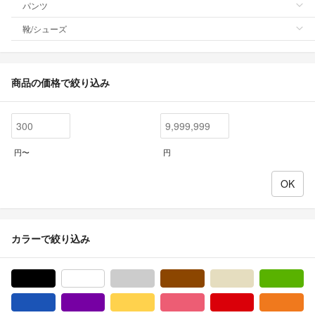
パンツ
靴/シューズ
商品の価格で絞り込み
円〜
円
カラーで絞り込み
ブラック/黒色系
ホワイト/白色系
グレー/灰色系
ブラウン/茶色系
ベージュ系
グ
ブルー・ネイビー/青色系
パープル/紫色系
イエロー/黄色系
ピンク/桃色系
レッド/赤色系
オ