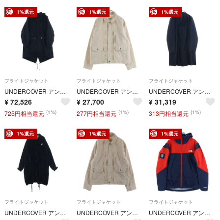
1%還元
1%還元
1%還元
フライトジャケット
フライトジャケット
フライトジャケット
UNDERCOVER アンダーカバー 25AW Hooded Parka キルティングナイロンライナー付き モッズコート ブラック
UNDERCOVER アンダーカバー 25AW コーデュロイジャケット トラッカージャケット ベージュ
UNDERCOVER アンダーカバー 16AW the Shepherd ザ シェパード ヘリンボーンロングジャケット コート ブラック USR9301
¥
72,526
¥
27,700
¥
31,319
(1%)
(1%)
(1%)
725円相当還元
277円相当還元
313円相当還元
1%還元
1%還元
1%還元
フライトジャケット
フライトジャケット
フライトジャケット
UNDERCOVER アンダーカバー 20AW The Shepherd USZ4301 コーデュロイ裏FL ロングコート チャコール アウター ブラック
UNDERCOVER アンダーカバー 25AW コーデュロイジャケット トラッカージャケット ベージュ UP2E4204
UNDERCOVER アンダーカバー xTHE NORTH FACE SOUKUU ハイクバックパックマウンテンジャケット ノースフェイス レッド/ネイビー