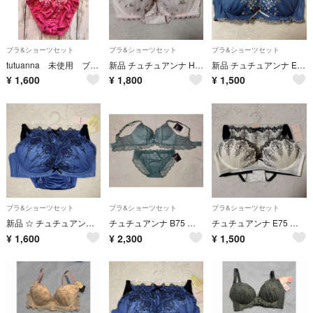
ブラ&ショーツセット
ブラ&ショーツセット
ブラ&ショーツセット
tutuanna 未使用 ブラジャーD75&ショーツМサイズ 上下セット
新品 チュチュアンナ H70 永遠のブラ 大きな胸を小さく見せる ブラ&ショーツ
新品 チュチュアンナ E75トキメキブラ 谷間タイプ 寄せ上げ ブラ&ショーツ
¥
1,600
¥
1,800
¥
1,500
ブラ&ショーツセット
ブラ&ショーツセット
ブラ&ショーツセット
新品 ☆ チュチュアンナ F75 幾何学 谷間タイプ 寄せ上げ ブラ&ショーツ
チュチュアンナ B75 シャルマンノワール ノンワイヤー 特盛 ブラ＆ショーツ
チュチュアンナ E75 幾何学刺繍 ノンワイヤー 寄せ上げ 脇高 ブラ＆ショーツ
¥
1,600
¥
2,300
¥
1,500