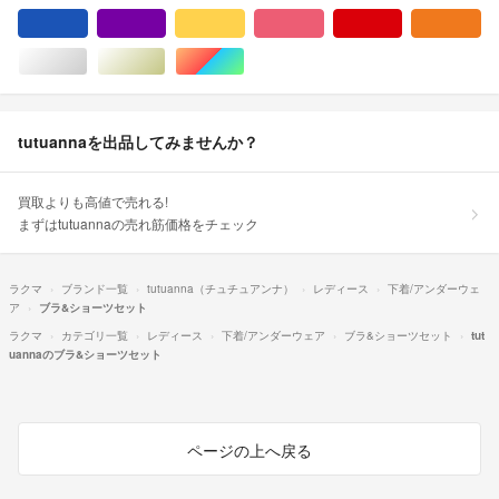
ブルー・ネイビー/青色系
パープル/紫色系
イエロー/黄色系
ピンク/桃色系
レッド/赤色系
オ
シルバー/銀色系
ゴールド/金色系
マルチカラー
tutuannaを出品してみませんか？
買取よりも高値で売れる!
まずはtutuannaの売れ筋価格をチェック
ラクマ
ブランド一覧
tutuanna（チュチュアンナ）
レディース
下着/アンダーウェ
ア
ブラ&ショーツセット
ラクマ
カテゴリ一覧
レディース
下着/アンダーウェア
ブラ&ショーツセット
tut
uannaのブラ&ショーツセット
ページの上へ戻る