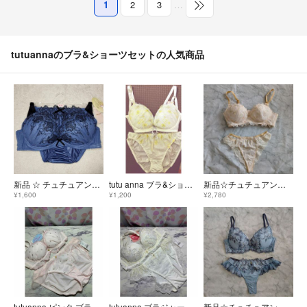
1
2
3
…
tutuannaのブラ&ショーツセットの人気商品
新品 ☆ チュチュアンナ E75 幾何学 谷間タイプ 寄せ上げ ブラ＆ショーツ
tutu anna ブラ&ショーツセット
新品☆チュチュアンナC75ブラ＆Tショーツセット☆下着
¥1,600
¥1,200
¥2,780
tutuanna ピンク ブラジャー ショーツ セット C65
tutuanna ブラジャー ショーツ セット B75
新品☆チュチュアンナtutuannaブラ＆TショーツセットC75