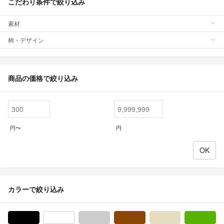
こだわり条件で絞り込み
素材
柄・デザイン
商品の価格で絞り込み
円〜
円
カラーで絞り込み
ブラック/黒色系
ホワイト/白色系
グレー/灰色系
ブラウン/茶色系
ベージュ系
グ