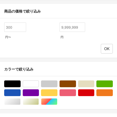
商品の価格で絞り込み
円〜
円
カラーで絞り込み
ブラック/黒色系
ホワイト/白色系
グレー/灰色系
ブラウン/茶色系
ベージュ系
グ
ブルー・ネイビー/青色系
パープル/紫色系
イエロー/黄色系
ピンク/桃色系
レッド/赤色系
オ
シルバー/銀色系
ゴールド/金色系
マルチカラー