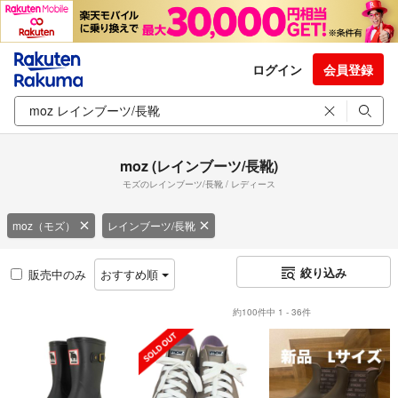
ログイン
会員登録
moz (レインブーツ/長靴)
モズのレインブーツ/長靴 / レディース
moz（モズ）
レインブーツ/長靴
絞り込み
販売中のみ
おすすめ順
約100件中 1 - 36件