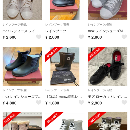
レインブーツ/長靴
レインブーツ/長靴
レインブーツ/長靴
moz レディース レインスニーカー Mサイズ
レインブーツ
moz レインシューズM(23.5-24cm) シルバーラメMZ-8426
¥
2,600
¥
2,000
¥
2,800
レインブーツ/長靴
レインブーツ/長靴
レインブーツ/長靴
moz レインシューズブラウン
【新品】⭐︎moz長靴レインブーツ24cmブラックナイロン巾着付
モズ ローカットレインシューズ スニーカー 防水 L(23.5~24cm)
¥
4,800
¥
1,800
¥
2,900