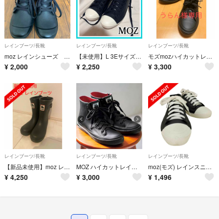
レインブーツ/長靴
レインブーツ/長靴
レインブーツ/長靴
moz レインシューズ L size
【未使用】L 3Eサイズ ネイビー スニーカー レインシューズ 24〜24.5
モズmozハイカットレインシューズ【ブラック/Lサイズ】
¥
2,000
¥
2,250
¥
3,300
レインブーツ/長靴
レインブーツ/長靴
レインブーツ/長靴
【新品未使用】moz レインブーツ ミドル丈
MOZ ハイカットレインシューズ ブラック
moz(モズ) レインスニーカー レディース シューズ レインシューズ
¥
4,250
¥
3,000
¥
1,496