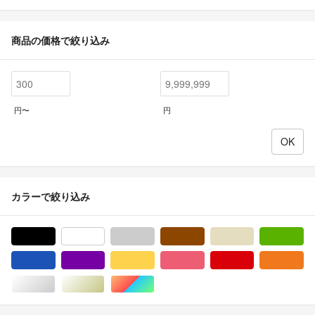
商品の価格で絞り込み
円〜
円
カラーで絞り込み
ブラック/黒色系
ホワイト/白色系
グレー/灰色系
ブラウン/茶色系
ベージュ系
グ
ブルー・ネイビー/青色系
パープル/紫色系
イエロー/黄色系
ピンク/桃色系
レッド/赤色系
オ
シルバー/銀色系
ゴールド/金色系
マルチカラー