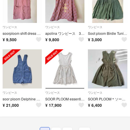
ワンピース
ワンピース
ワンピース
soorploom shift dress sugar ピンク8y
apolina ワンピース 3-5y
Soot ploom Birdie Tunic 4y
¥
9,500
¥
9,800
¥
3,000
ワンピース
ワンピース
ワンピース
soor ploom Delphine Shortall Eco Wash 3Y
SOOR PLOOM essential Pocket Dress 8y
SOOR PLOOM＊ソーアプルーム＊Orla Dress＊Dill＊5y
¥
21,000
¥
17,900
¥
6,400