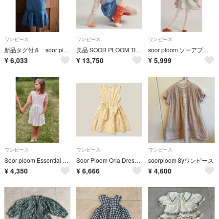
ワンピース
ワンピース
ワンピース
新品タグ付き soor ploom Lucille Dress 5y
美品 SOOR PLOOM TIPPI PINAFORE
soor ploom ソーアプルーム Edith Dress 5y
¥
6,033
¥
13,750
¥
5,999
ワンピース
ワンピース
ワンピース
Soor ploom Essential Dunes Dress 6y
Soor Ploom Orla Dress in Gingham 4y
soorploom 8yワンピース
¥
4,350
¥
6,666
¥
4,600