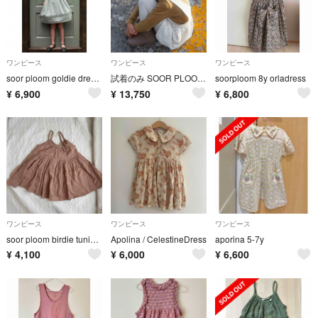
ワンピース
ワンピース
ワンピース
soor ploom goldie dress Moonstone 5y
試着のみ SOOR PLOOM Play Pinafore
soorploom 8y orladress
¥
6,900
¥
13,750
¥
6,800
ワンピース
ワンピース
ワンピース
soor ploom birdie tunic 4y
Apolina / CelestineDress
aporina 5-7y
¥
4,100
¥
6,000
¥
6,600