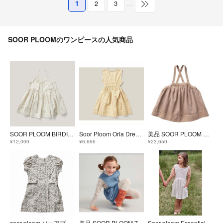
1
2
3
…
SOOR PLOOMのワンピースの人気商品
SOOR PLOOM BIRDIE TUNIC (Floret)10y
Soor Ploom Orla Dress in Gingham 4y
美品 SOOR PLOOM ELOISE PINAFORE
¥12,000
¥6,666
¥23,650
soor ploom ソーアプルーム ワンピース 6y
美品 SOOR PLOOM TIPPI PINAFORE
Soor ploom Essential Dunes Dress 6y