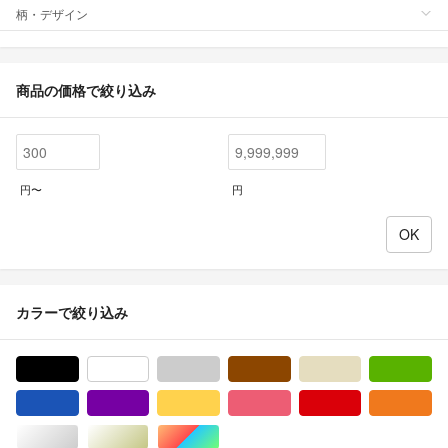
柄・デザイン
商品の価格で絞り込み
円〜
円
カラーで絞り込み
ブラック/黒色系
ホワイト/白色系
グレー/灰色系
ブラウン/茶色系
ベージュ系
グ
ブルー・ネイビー/青色系
パープル/紫色系
イエロー/黄色系
ピンク/桃色系
レッド/赤色系
オ
シルバー/銀色系
ゴールド/金色系
マルチカラー