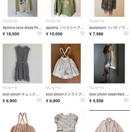
ワンピース
ワンピース
ワンピース
Apolina cece dress Folk calico 3-5y
apolina ノースリーブワンピース 7-9y
soorploom リバティワンピース 6/7y
¥
18,000
¥
10,000
¥
7,986
ワンピース
ワンピース
ワンピース
soor ploom チェックワンピース 新品 6
soor ploomストライプ 吊りスカートeloise5y
soor ploom essentials ワンピース 4y
¥
6,900
¥
8,800
¥
4,558