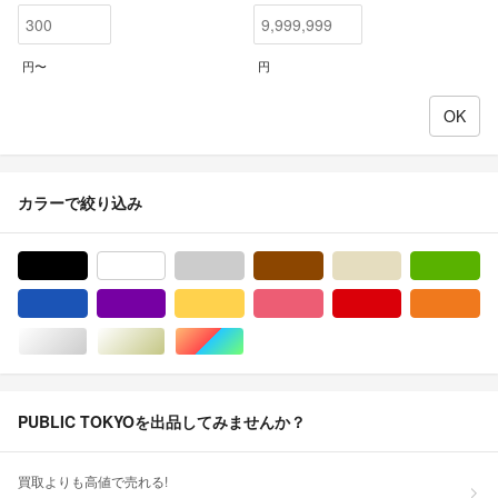
円〜
円
カラーで絞り込み
ブラック/黒色系
ホワイト/白色系
グレー/灰色系
ブラウン/茶色系
ベージュ系
グ
ブルー・ネイビー/青色系
パープル/紫色系
イエロー/黄色系
ピンク/桃色系
レッド/赤色系
オ
シルバー/銀色系
ゴールド/金色系
マルチカラー
PUBLIC TOKYOを出品してみませんか？
買取よりも高値で売れる!