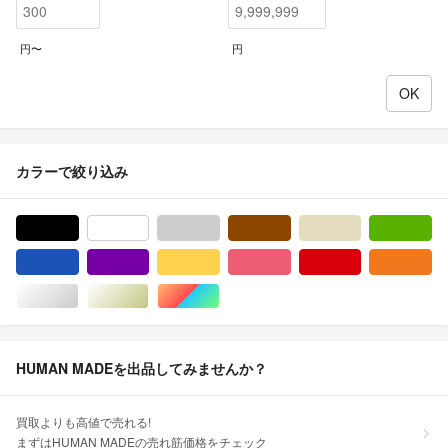
円〜
円
カラーで絞り込み
ブラック/黒色系
ホワイト/白色系
グレー/灰色系
ブラウン/茶色系
ベージュ系
グ
ブルー・ネイビー/青色系
パープル/紫色系
イエロー/黄色系
ピンク/桃色系
レッド/赤色系
オ
シルバー/銀色系
ゴールド/金色系
マルチカラー
HUMAN MADEを出品してみませんか？
買取よりも高値で売れる!
まずはHUMAN MADEの売れ筋価格をチェック