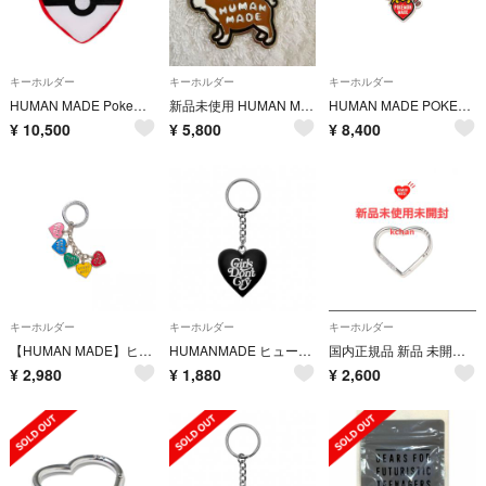
キーホルダー
キーホルダー
キーホルダー
HUMAN MADE Pokemon Heart Stuffed
新品未使用 HUMAN MADE オフラインストア限定 キーリング キーホルダー
HUMAN MADE POKEMON MADE KEY
¥
10,500
¥
5,800
¥
8,400
キーホルダー
キーホルダー
キーホルダー
【HUMAN MADE】ヒューマンメイド ハートキー ホルダー チャーム
HUMANMADE ヒューマンメイド GirlsDontCry キーホルダー黒白
国内正規品 新品 未開封 ヒューマンメイド HEART CARABINER 銀色
¥
2,980
¥
1,880
¥
2,600