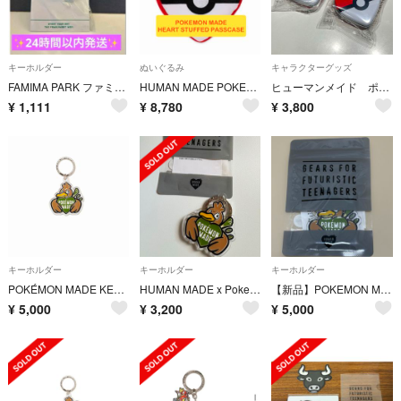
キーホルダー
ぬいぐるみ
キャラクターグッズ
FAMIMA PARK ファミマ NIGO 麻布台限定 立体ラバーキーホルダー 太陽と星
HUMAN MADE POKEMON HEART PASSCASE
ヒューマンメイド ポケモン コラボ 缶ケース 小物入れ
¥
1,111
¥
8,780
¥
3,800
キーホルダー
キーホルダー
キーホルダー
POKÉMON MADE KEY RING
HUMAN MADE x Pokemon MadeKeyRing
【新品】POKEMON MADE KEY RING Farfetch’dカモネギ
¥
5,000
¥
3,200
¥
5,000