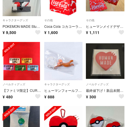
キャラクターグッズ
その他
その他
POKEMON MADE Stuffed Passcase
Coca Cola コカコーラ HUMAN MADE ヒューマンメイド オリジナルデザインバッグ 数量限定 非売品 希少
ヒューマンメイドデザイン
¥
9,500
¥
1,600
¥
1,111
ノベルティグッズ
キャラクターグッズ
ノベルティグッズ
【ファミマ限定】CURRY UP カリーアップ ステッカー 5色セット NIGO
ヒューマンフォールフラット 10周年フィギュアマーカー ガチャ バディ
最終値下げ！新品未開封！HUMAN MADE ノベルティ付箋 非売品
¥
480
¥
888
¥
300