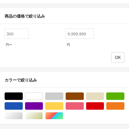
商品の価格で絞り込み
円〜
円
カラーで絞り込み
ブラック/黒色系
ホワイト/白色系
グレー/灰色系
ブラウン/茶色系
ベージュ系
グ
ブルー・ネイビー/青色系
パープル/紫色系
イエロー/黄色系
ピンク/桃色系
レッド/赤色系
オ
シルバー/銀色系
ゴールド/金色系
マルチカラー