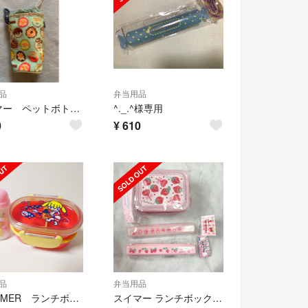
品
弁当用品
スイマー ペットボトル カバー ホルダー 保冷 ドーナツ 総柄 ライトグリーン
^._.^様専用
0
¥
610
品
弁当用品
SWIMMER ランチボックス&おしぼり
スイマー ランチボックス、お箸