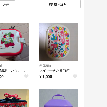
絞り込み
ッド表示
品
弁当用品
SWIMMER いちご 3段 ランチボックス ピクニック レトロポップ ロリータ
スイマ━★お弁当箱
00
¥
1,000