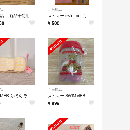
品
弁当用品
専用出品 新品未使用 お弁当箱 カトラリー swimmer
スイマー swimmer お箸3膳&マジカルランチピックセット お弁当雑貨 食器
00
¥
500
品
弁当用品
SWIMMER りぼん ランチケース イエロー
スイマー SWIMMER おしぼりセット
0
¥
899