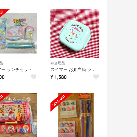
品
弁当用品
マー ランチセット
スイマー お弁当箱 ランチボックス 新品未使用 swimmer 子供 大人
00
¥
1,580