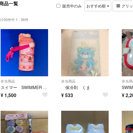
商品一覧
販売中のみ
おすすめ順
グリ
約100件中 1 - 36件
弁当用品
弁当用品
弁当用
スイマー SWIMMER ワンタッチ飛び出すストロー 水筒 新品
保冷剤 くま
¥
1,500
¥
533
¥
2,2