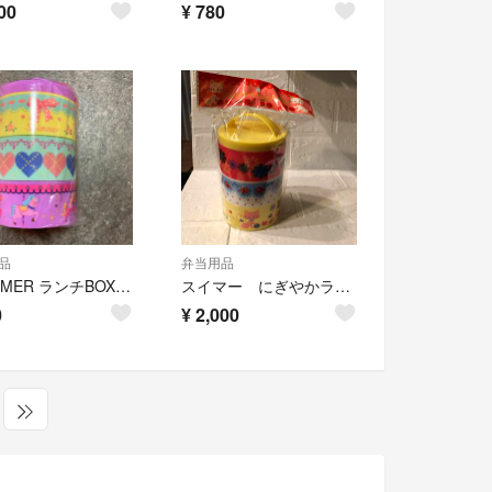
00
¥
780
品
弁当用品
SWIMMER ランチBOX3段
スイマー にぎやかランチボックス
0
¥
2,000