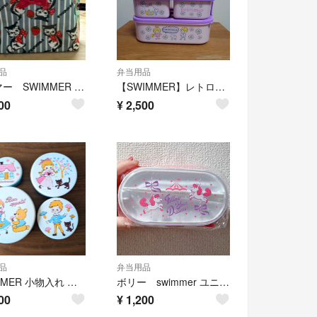
品
弁当用品
スイマー SWIMMER お弁当袋
【SWIMMER】レトロ柄 2段お弁当箱
00
¥
2,500
品
弁当用品
SWIMMER 小物入れ ケース 4個セット
ボリー swimmer ユニコーン 2段ランチボックス 新品未開封
00
¥
1,200