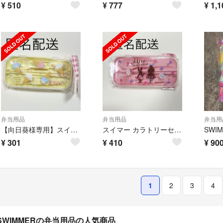
¥
510
¥
777
¥
1,1
弁当用品
弁当用品
弁当用
【向日葵様専用】スイマー カラトリーセット ロマンチック
スイマー カラトリーセット アリス
¥
301
¥
410
¥
90
1
2
3
4
SWIMMERの弁当用品の人気商品