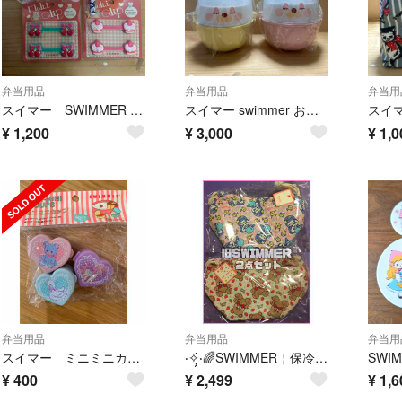
弁当用品
弁当用品
弁当用
スイマー SWIMMER お弁当
スイマー swimmer お弁当ランチセットうさぎ 2個セット
¥
1,200
¥
3,000
¥
1,0
弁当用品
弁当用品
弁当用
スイマー ミニミニカップ
‧✧̣̥̇‧🌈SWIMMER￤保冷ランチバッグ🌈‧✧̣̥̇‧
¥
400
¥
2,499
¥
1,6