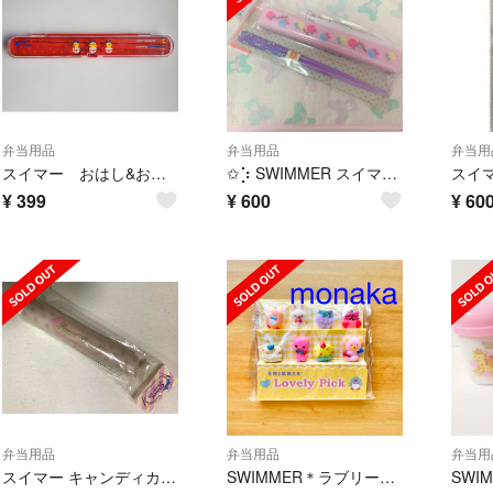
弁当用品
弁当用品
弁当用
スイマー おはし&お箸ケース 未使用・難あり
✩⡱ SWIMMER スイマー お箸セット お弁当
¥
399
¥
600
¥
60
弁当用品
弁当用品
弁当用
スイマー キャンディカトラリーセット SWIMMER はし スプーン 給食 弁当
SWIMMER＊ラブリーピック＊PICK