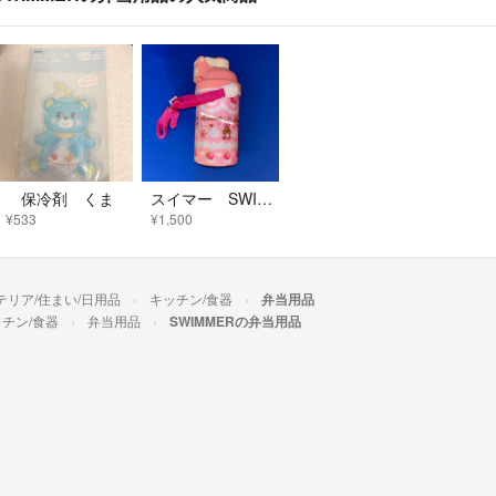
保冷剤 くま
スイマー SWIMMER ワンタッチ飛び出すストロー 水筒 新品
¥533
¥1,500
テリア/住まい/日用品
キッチン/食器
弁当用品
チン/食器
弁当用品
SWIMMERの弁当用品