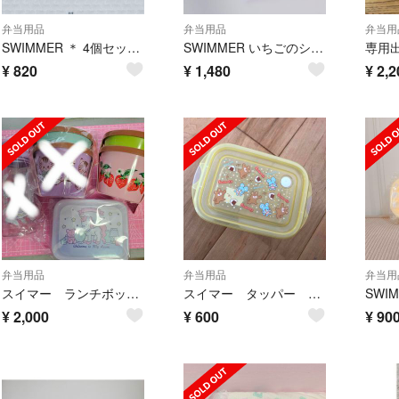
弁当用品
弁当用品
弁当用
SWIMMER ＊ 4個セットお弁当箱 天使ハート タッパー
SWIMMER いちごのショートケーキ型ランチボックス
¥
820
¥
1,480
¥
2,2
弁当用品
弁当用品
弁当用
スイマー ランチボックス・タンブラー セット
スイマー タッパー お弁当箱
¥
2,000
¥
600
¥
90