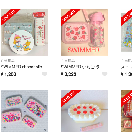
弁当用品
弁当用品
弁当用
SWIMMER chocoholic キッチン雑貨3点セット
SWIMMER いちご ランチボックス マグ 2点セット
スイ
¥
1,200
¥
2,222
¥
1,2