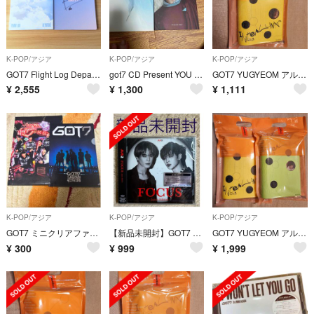
K-POP/アジア
K-POP/アジア
K-POP/アジア
GOT7 Flight Log Departure sign CD
got7 CD Present YOU ジニョンバージョン
GOT7 YUGYEOM アルバム
¥
2,555
¥
1,300
¥
1,111
K-POP/アジア
K-POP/アジア
K-POP/アジア
GOT7 ミニクリアファイル＆A4クリアファイル
【新品未開封】GOT7 FOCUS-Japan Edition 通常盤 初回仕様
GOT7 YUGYEOM アルバム
¥
300
¥
999
¥
1,999