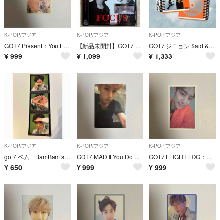
K-POP/アジア
K-POP/アジア
K-POP/アジア
GOT7 Present：You Lullaby MARK マーク トレカ
【新品未開封】GOT7 FOCUS-Japan Edition 通常盤 初回仕様
GOT7 ジニョン Said & Done Archive ver 新品 未開封
¥
999
¥
1,099
¥
1,333
K-POP/アジア
K-POP/アジア
K-POP/アジア
got7 ベム BamBam sticker ステッカー トレカ
GOT7 MAD If You Do MARK マーク トレカ
GOT7 FLIGHT LOG：DEPARTURE MARK マーク トレカ
¥
650
¥
999
¥
999