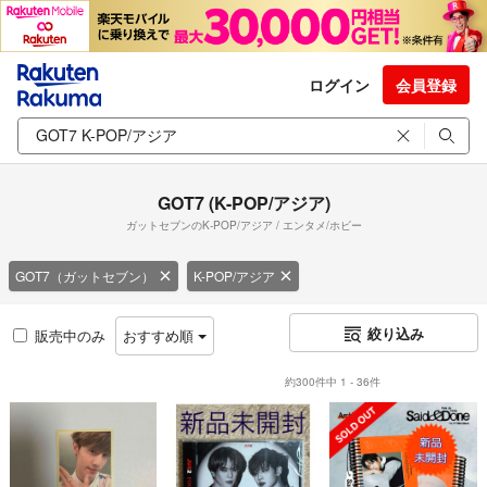
ログイン
会員登録
GOT7 (K-POP/アジア)
ガットセブンのK-POP/アジア / エンタメ/ホビー
GOT7（ガットセブン）
K-POP/アジア
絞り込み
販売中のみ
おすすめ順
約300件中 1 - 36件