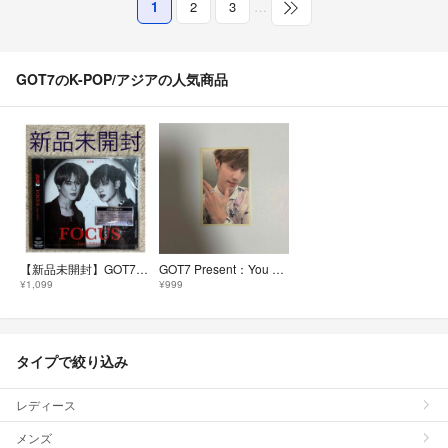
1
2
3
…
GOT7のK-POP/アジアの人気商品
【新品未開封】GOT7 FOCUS-Japan Edition 通常盤 初回仕様
GOT7 Present：You Lullaby MARK マーク トレカ
¥1,099
¥999
タイプで絞り込み
レディース
メンズ