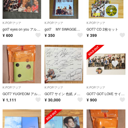
K-POP/アジア
K-POP/アジア
K-POP/アジア
got7 eyes on you アルバム ２種セット
got7 MY SWAGGEとl won't let you go
GOT7 CD 2枚セット
¥
600
¥
350
¥
399
K-POP/アジア
K-POP/アジア
K-POP/アジア
GOT7 YUGYEOM アルバム
GOT7 サイン 色紙 メンバー全員 直筆
GOT7 GOT LOVE サイン入りCD ベンベン bembem ディスクなし
¥
1,111
¥
30,000
¥
900