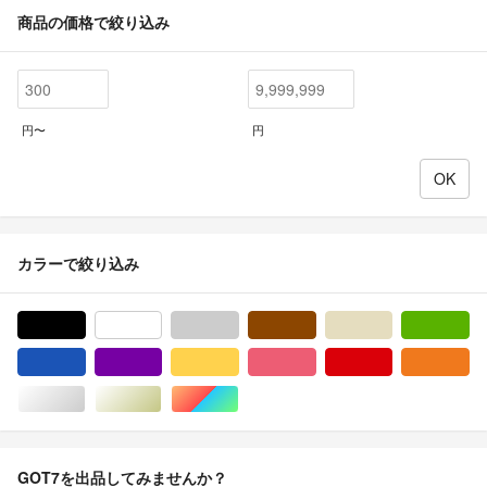
商品の価格で絞り込み
円〜
円
カラーで絞り込み
ブラック/黒色系
ホワイト/白色系
グレー/灰色系
ブラウン/茶色系
ベージュ系
グ
ブルー・ネイビー/青色系
パープル/紫色系
イエロー/黄色系
ピンク/桃色系
レッド/赤色系
オ
シルバー/銀色系
ゴールド/金色系
マルチカラー
GOT7を出品してみませんか？