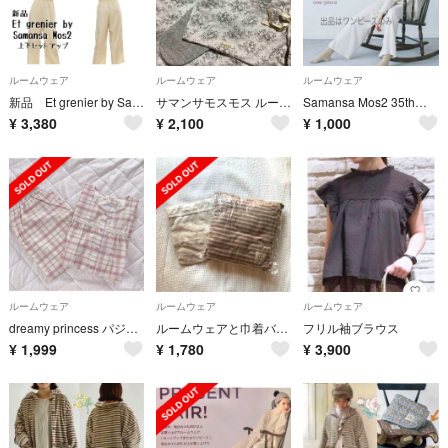
ルームウェア
ルームウェア
ルームウェア
新品 Et grenier by Samansa Mos2 ルームウェア 黄色
サマンサモスモス ルームウエア 靴下 収納袋付き ノベルティ未使用
Samansa Mos2 35thアニバーサリー ルームウェア ワンピース
¥
3,380
¥
2,100
¥
1,000
ルームウェア
ルームウェア
ルームウェア
dreamy princess パジャマ ピンク 上下セット ジェラートピケ
ルームウェアと巾着バッグのセット
フリル袖ブラウス
¥
1,999
¥
1,780
¥
3,900