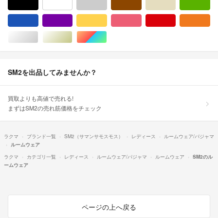
ブラック/黒色系
ホワイト/白色系
グレー/灰色系
ブラウン/茶色系
ベージュ系
グ
ブルー・ネイビー/青色系
パープル/紫色系
イエロー/黄色系
ピンク/桃色系
レッド/赤色系
オ
シルバー/銀色系
ゴールド/金色系
マルチカラー
SM2を出品してみませんか？
買取よりも高値で売れる!
まずはSM2の売れ筋価格をチェック
ラクマ
ブランド一覧
SM2（サマンサモスモス）
レディース
ルームウェア/パジャマ
ルームウェア
ラクマ
カテゴリ一覧
レディース
ルームウェア/パジャマ
ルームウェア
SM2のル
ームウェア
ページの上へ戻る