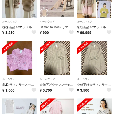
ルームウェア
ルームウェア
ルームウェア
③③ 新品 sm2 ノベルティ ボーダー ガウン ツハル ICHI ニコアンド
Samansa Mos2 サマンサモスモス ノベルティ 35th ルームウェア
⑦③新品 sm2 ノベルティ ボーダー ガウン ＆ 花柄 ブランケット リンネル
¥
3,280
¥
900
¥
99,999
ルームウェア
ルームウェア
ルームウェア
SM2 サマンサモスモス ルームウェア パジャマ ピンク 新品
☆値下げ☆サマンサモスモス ホームズのリネン刺繍ワンピース
☆値下げ☆サマンサモスモス sm2 ホームズ リネン sh刺繍ワンピース
¥
1,500
¥
5,700
¥
3,500