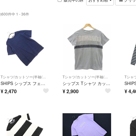
約600件中 1 - 36件
Tシャツ/カットソー(半袖/袖なし)
Tシャツ/カットソー(半袖/袖なし)
SHIPS シップス フェイクレイヤード Tシャツ sizeM/紺 ■◆ メンズ
シップス Tシャツ カットソー L グレー 半袖 切替 花柄 ストライプ柄
¥
2,470
¥
2,900
¥
4,4