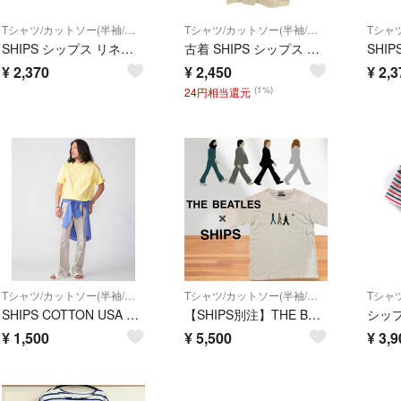
Tシャツ/カットソー(半袖/袖なし)
Tシャツ/カットソー(半袖/袖なし)
SHIPS シップス リネン100% ポケット クルーネック プルオーバー カットソー sizeM/濃紺 ■◆ メンズ
古着 SHIPS シップス 日本製 半袖 Vネック Tシャツ S ネイビー メンズ
¥
2,370
¥
2,450
¥
2,3
(1%)
24円相当還元
Tシャツ/カットソー(半袖/袖なし)
Tシャツ/カットソー(半袖/袖なし)
SHIPS COTTON USA ポケットTシャツ イエロー
【SHIPS別注】THE BEATLES アビイロード刺繍Tシャツ XL
¥
1,500
¥
5,500
¥
3,9