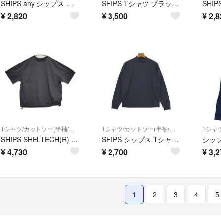
SHIPS any シップス ボーダー カットソー sizeM/黒ｘ白 ■◆ メンズ
SHIPS Tシャツ ブラック S
¥
2,820
¥
3,500
¥
2,8
Tシャツ/カットソー(半袖/袖なし)
Tシャツ/カットソー(半袖/袖なし)
SHIPS SHELTECH(R) プルオーバースピンドルTシャツ 遮熱/吸水速乾/接触冷感 半袖Ｔシャツ カットソー 24SS ブラック メンズ シップス【中古】6-0630S♪
SHIPS シップス Tシャツ・カットソー M 紺 【古着】【中古】【送料無料】
¥
4,730
¥
2,700
¥
3,2
1
2
3
4
5