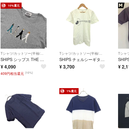
10%還元
Tシャツ/カットソー(半袖/袖なし)
Tシャツ/カットソー(半袖/袖なし)
SHIPS シップス THE BEATLES ビートルズ コラボ Tシャツ カットソー サイズ M /グレー/男女でも
SHIPS チェルシーギターズ Chelsea Guitars Tシャツ S 白
¥
4,090
¥
3,700
¥
2,1
(10%)
409円相当還元
1%還元