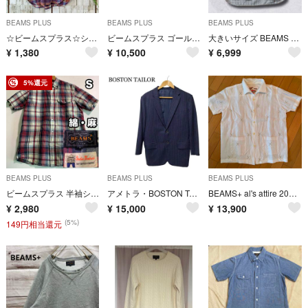
BEAMS PLUS
BEAMS PLUS
BEAMS PLUS
☆ビームスプラス☆シャツ 半袖 チェック S メンズ 日本製 インド綿 ブラウン
ビームスプラス ゴールドバックル イングリッシュブライドルベンズ レザーベルト
大きいサイズ BEAMS PLUS リネン混 メンズ チェック XL 半袖シャツ 日本製 ビームス プラス ボタンダウン コットン
¥
1,380
¥
10,500
¥
6,999
5%還元
BEAMS PLUS
BEAMS PLUS
BEAMS PLUS
ビームスプラス 半袖シャツ マドラスチェック 綿麻 赤 ネイビー S インド製 BEAMS PLUS ボタンダウン リネン
アメトラ・BOSTON TALOR テーラージャケット ネイビー ストライプ
BEAMS+ al's attire 2000年代半袖リネンシャツ
¥
2,980
¥
15,000
¥
13,900
(5%)
149円相当還元