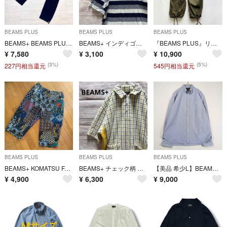
BEAMS PLUS
BEAMS PLUS
BEAMS PLUS
BEAMS+ BEAMS PLUS ビームスプラス スウェットパンツ イージーパンツ ネイビー Lサイズ 定番 人気 特価
BEAMS+ インディゴボーダーポケットT シャツ ポケT L ネイビー 白
『BEAMS PLUS』リップストップ ミリタリー 6ポケット M
¥
7,580
¥
3,100
¥
10,900
(3%)
(5%)
227円相当還元
545円相当還元
BEAMS PLUS
BEAMS PLUS
BEAMS PLUS
BEAMS+ KOMATSU FABRIC 総柄 イージーパンツ
BEAMS+ チェック柄 パイル地ポロシャツ L 白 人気 お洒落
【美品 希少L】BEAMS+ シャンブレーシャツ タンガリー ボタンダウン ビームスプラス 長袖シャツ ロゴ刻印ボタン 日本製
¥
4,900
¥
6,300
¥
9,000