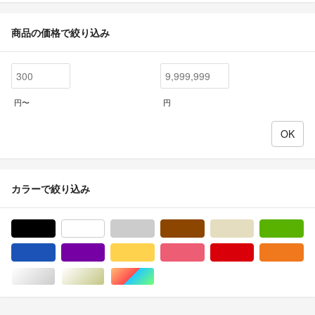
商品の価格で絞り込み
円〜
円
カラーで絞り込み
ブラック/黒色系
ホワイト/白色系
グレー/灰色系
ブラウン/茶色系
ベージュ系
グ
ブルー・ネイビー/青色系
パープル/紫色系
イエロー/黄色系
ピンク/桃色系
レッド/赤色系
オ
シルバー/銀色系
ゴールド/金色系
マルチカラー