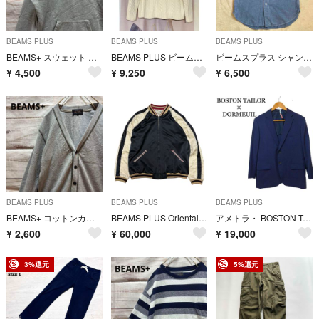
BEAMS PLUS
BEAMS PLUS
BEAMS PLUS
BEAMS+ スウェット クルーネック ポケット付き グレー M シンプル 定番
BEAMS PLUS ビームスプラス ケーブルクルーネックニット ホワイト
ビームスプラス シャンブレーシャツ 半袖 トリプルステッチ チンスト マチ付き
¥
4,500
¥
9,250
¥
6,500
BEAMS PLUS
BEAMS PLUS
BEAMS PLUS
BEAMS+ コットンカーディガン グレー S シンプル 定番 薄手 Vネック
BEAMS PLUS Oriental Jacket Reversible XL
アメトラ・ BOSTON TAILOR×DORMEUIL テーラードジャケット
¥
2,600
¥
60,000
¥
19,000
3%還元
5%還元