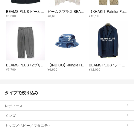
BEAMS PLUS ビームスプラス ジャケット M 紺 【古着】【中古】【送料無料】
ビームスプラス BEAMS PLUS LOOPWHEELER スウェット
【KHAKI】Painter Pants Uniform Serge Pin Stripe
¥5,600
¥8,600
¥12,100
BEAMS PLUS / 2プリーツフランネルトラウザー 参考定価：18,000+tax SIZE:M
【INDIGO】Jungle Hat Indigo Lip?Camo
BEAMS PLUS / テーラーライン シアサッカー3Bジャケット
¥7,700
¥6,600
¥12,000
タイプで絞り込み
レディース
メンズ
キッズ／ベビー／マタニティ