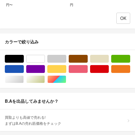
円〜
円
カラーで絞り込み
ブラック/黒色系
ホワイト/白色系
グレー/灰色系
ブラウン/茶色系
ベージュ系
グ
ブルー・ネイビー/青色系
パープル/紫色系
イエロー/黄色系
ピンク/桃色系
レッド/赤色系
オ
シルバー/銀色系
ゴールド/金色系
マルチカラー
B.Aを出品してみませんか？
買取よりも高値で売れる!
まずはB.Aの売れ筋価格をチェック