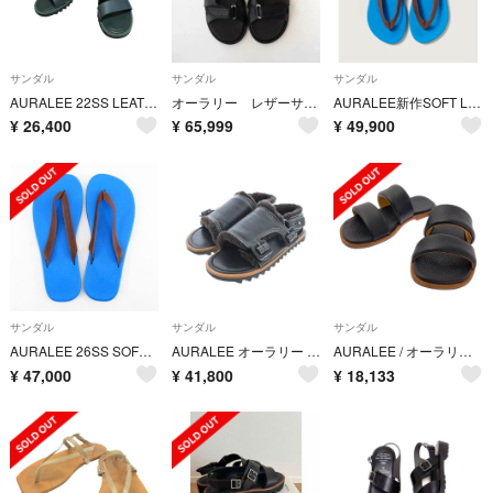
サンダル
サンダル
サンダル
AURALEE 22SS LEATHER BELT SANDALS GREEN
オーラリー レザーサンダル 26SS
AURALEE新作SOFT LEATHER FLIP-FLOPS_27㎝青×茶
¥
26,400
¥
65,999
¥
49,900
サンダル
サンダル
サンダル
AURALEE 26SS SOFT LEATHER FLIP-FLOPS 27
AURALEE オーラリー サンダル 26.5cm 黒 【古着】【中古】【送料無料】
AURALEE / オーラリー | 2022SS | LEATHER STRAP SANDAL レザー ストラップ サンダル | 9 | ブラック | メンズ
¥
47,000
¥
41,800
¥
18,133