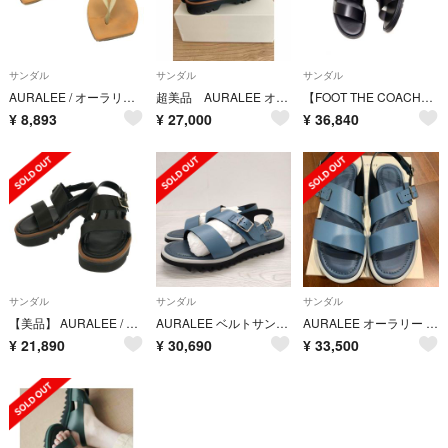
サンダル
サンダル
サンダル
AURALEE / オーラリー | 2023SS | BELTED LEATHER SANDALS MADE BY FOOT THE COACHER ベルテッド レザー サンダル フットザコーチャー | 9 | ベージュ | メンズ
超美品 AURALEE オーラリー レザーベルトサンダル
【FOOT THE COACHER】S.S. BELT SANDALS
¥
8,893
¥
27,000
¥
36,840
サンダル
サンダル
サンダル
【美品】 AURALEE / オーラリー | Leather Belt Sandals Made By foot the coacher レザー ベルト サンダル | 8 | ブラック | メンズ
AURALEE ベルトサンダル シューズ オーラリー
AURALEE オーラリー サンダル 27cm
¥
21,890
¥
30,690
¥
33,500