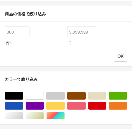
商品の価格で絞り込み
円〜
円
カラーで絞り込み
ブラック/黒色系
ホワイト/白色系
グレー/灰色系
ブラウン/茶色系
ベージュ系
グ
ブルー・ネイビー/青色系
パープル/紫色系
イエロー/黄色系
ピンク/桃色系
レッド/赤色系
オ
シルバー/銀色系
ゴールド/金色系
マルチカラー