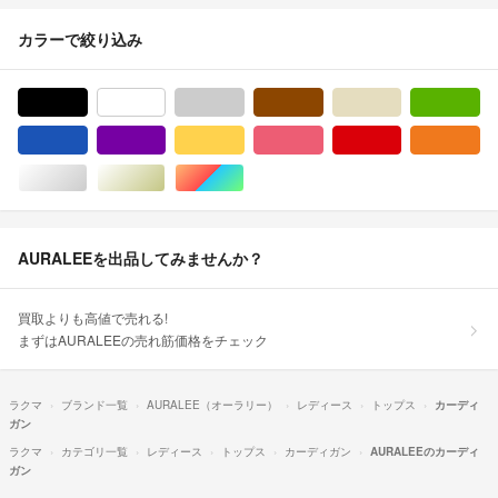
カラーで絞り込み
ブラック/黒色系
ホワイト/白色系
グレー/灰色系
ブラウン/茶色系
ベージュ系
グ
ブルー・ネイビー/青色系
パープル/紫色系
イエロー/黄色系
ピンク/桃色系
レッド/赤色系
オ
シルバー/銀色系
ゴールド/金色系
マルチカラー
AURALEEを出品してみませんか？
買取よりも高値で売れる!
まずはAURALEEの売れ筋価格をチェック
ラクマ
ブランド一覧
AURALEE（オーラリー）
レディース
トップス
カーディ
ガン
ラクマ
カテゴリ一覧
レディース
トップス
カーディガン
AURALEEのカーディ
ガン