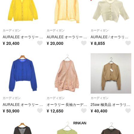
カーディガン
カーディガン
カーディガン
AURALEE オーラリー カーディガン M 黄 【古着】【中古】【送料無料】
AURALEE オーラリー カーディガン M オレンジ 【古着】【中古】【送料無料】
AURALEE / オーラリー | GIZA HIGH GAUGE RIB KNIT SHORT CARDIGAN クロップド カーディガン | 0 | ホワイト | レディース
¥
20,400
¥
20,000
¥
8,855
カーディガン
カーディガン
カーディガン
AURALEE オーラリー カーディガン S 青 【古着】【中古】【送料無料】
オーラリー 長袖カーディガン モヘア 22AW BRUSHED SUPER KID MOHAIR KNIT LONG CARDIGAN A22AC03KM レディース SIZE 1 (S) AURALEE
25aw 極美品 オーラリー ライト カシミヤ ニット カーディガン サイズ 1
¥
50,900
¥
12,650
¥
40,400