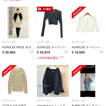
5%還元
カーディガン
カーディガン
カーディガン
AURALEE WOOL ALPACA CUT KNIT CARDIGAN 新品
AURALEE オーラリー 24AW RIB KNIT SHORT CARDIGAN リブニットショートカーディガン A24AC01HW チャコールグレー 1
AURALEE オーラリー カーディガン M 白 【古着】【中古】【送料無料】
¥
25,000
¥
24,875
¥
16,000
(5%)
1,243円相当還元
カーディガン
カーディガン
カーディガン
12/30まで出品予定 タグ付き未使用auralee ボーダー カーディガン
wirrowウールニットカーディガン ネイビー size１
AURALEE モヘア ロングニットカーディガン ターコイズブルーサイズ0