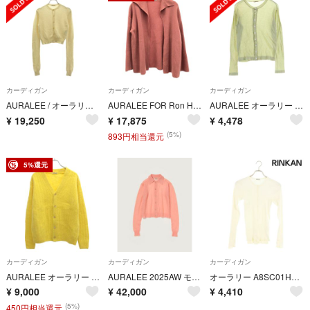
カーディガン
カーディガン
カーディガン
AURALEE / オーラリー | 2025SS | SUMMER CASHMERE KNIT CREW NECK CARDIGAN カシミヤ カーディガン | 1 | アイボリー | レディース
AURALEE FOR Ron Herman オーラリーフォーロンハーマン 20AW Super Fine Wool Rib Knit Cardigan スーパーファインウールリブニットカーディガン A20AC05RK ピンク 0
AURALEE オーラリー コットン ショート丈 ボタンカーディガン レディース グリーン A9SC01HF
¥
19,250
¥
17,875
¥
4,478
(5%)
893円相当還元
5%還元
カーディガン
カーディガン
カーディガン
AURALEE オーラリー SAMPLE/21AW BABY ALPACA WOOL RIB KNIT CARDIGAN カーディガン イエロー
AURALEE 2025AW モヘアカーディガン
オーラリー A8SC01HR コットンカーディガン レディース 1
¥
9,000
¥
42,000
¥
4,410
(5%)
450円相当還元