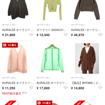
カーディガン
カーディガン
カーディガン
AURALEE オーラリー カーディガン S 茶 【古着】【中古】【送料無料】
オーラリー A20AC01HR ハイゲージリブニットカーディガン レディース
AURALEE / オーラリー | 2025AW | GARMENT-DYED BABY ALPACA FUR KNIT CREW-NECK CARDIGAN カーディガン | 1 | ブラウン | レディース
¥
21,800
¥
12,440
¥
46,970
5%還元
カーディガン
カーディガン
カーディガン
AURALEE オーラリー 23SS シアーニットカーディガン S23SC03FG ピンク 1
AURALEE オーラリー カーディガン S 緑 【古着】【中古】【送料無料】
【新品】BIYOMA｜ビヨーマ ベルモンドカーデ29,700円
¥
11,250
¥
17,800
¥
14,800
(5%)
562円相当還元
5%還元