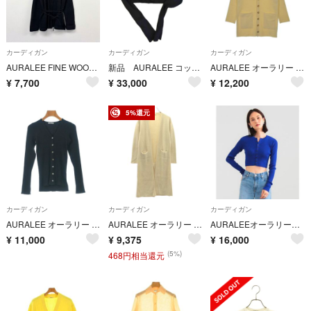
カーディガン
カーディガン
カーディガン
AURALEE FINE WOOL CORD CARDIGAN ファイン ウール コード カーディガン ブラック サイズ 1
新品 AURALEE コットンハイゲージリブニットクロップドカーディガン 黒
AURALEE オーラリー カーディガン M 黄 【古着】【中古】【送料無料】
¥
7,700
¥
33,000
¥
12,200
5%還元
カーディガン
カーディガン
カーディガン
AURALEE オーラリー カーディガン M 黒 【古着】【中古】【送料無料】
AURALEE オーラリー Long Rib Knit Cardigan ロングリブニットカーディガン A5AC06RK アイボリー 0
AURALEEオーラリー エストネーション リブニット 長袖 カーディガン
¥
11,000
¥
9,375
¥
16,000
(5%)
468円相当還元