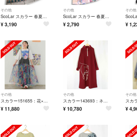
その他
その他
その他
ScoLar スカラー 春夏★ マリン イラスト チェック柄 チュール付き ドッキング 半袖 Tシャツ ワンピース Sz.M レディース
ScoLar スカラー 春夏★ プリント 切替 半袖 ウエストリボン ロング ワンピース Sz.M レディース
¥
3,190
¥
2,790
¥
1,2
その他
その他
その他
スカラー151655：花×ヒョウパッチワーク柄 デニム切替ワンピース
スカラー143693：ネコラバープリント ラインジャージワンピース
¥
11,880
¥
10,780
¥
4,9