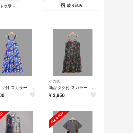
絞り込み
ッド表示
その他
新品タグ付 スカラー 162699：お花いっぱい水族館柄 キャミワンピース
新品タグ付 スカラー 162719：3柄展開 ボイルガーゼシアーワンピ
00
¥
3,950