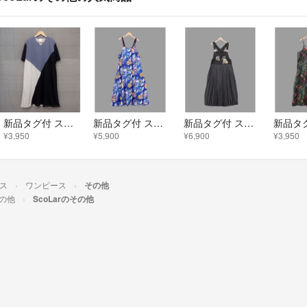
新品タグ付 スカラー 142693：背中に蝶の羽プリント 切替ワンピース
新品タグ付 スカラー 162699：お花いっぱい水族館柄 キャミワンピース
新品タグ付 スカラー 162653：アメリカン風刺繍 デニム×プリーツジャンスカ
¥3,950
¥5,900
¥6,900
¥3,950
ス
ワンピース
その他
の他
ScoLarのその他