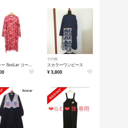
その他
スカラー ScoLar コーデュロイ 花柄シャツワンピース M 赤紫 ベージュ
スカラーワンピース
00
¥
3,800