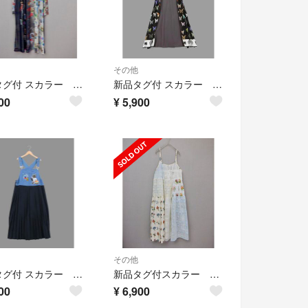
その他
新品タグ付 スカラー 162662：4柄展開 ロングスリーブソフトチュールOP
新品タグ付 スカラー 162661：天竺×蝶柄布帛ワンピース
00
¥
5,900
その他
新品タグ付 スカラー 162653：アメリカン風刺繍 デニム×プリーツジャンスカ
新品タグ付スカラー 162603：花刺繍×コットンレース×シアー異素材キャミOP
00
¥
6,900