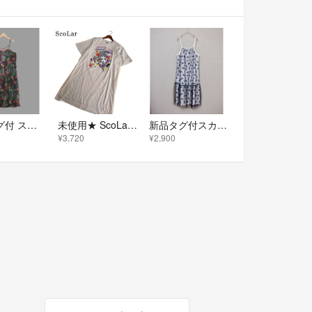
新品タグ付 スカラー 162719：3柄展開 ボイルガーゼシアーワンピ
未使用★ ScoLar スカラー 春夏 ロング グラフィック プリント チュール 切替 ワンピース Sz.M レディース
新品タグ付スカラー 161666：総柄ベロア×ストライプ柄チュールキャミワンピ
¥3,720
¥2,900