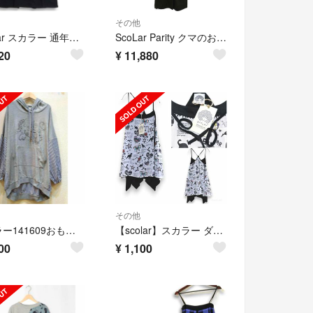
その他
ScoLar スカラー 通年★ チェック ベスト レイヤード風 蝶 フラワー刺繍 長袖 ロング シャツ ワンピース Sz.M レディース 黒
ScoLar Parity クマのおちり刺繍サロペット
20
¥
11,880
その他
スカラー141609おもちゃで遊ぶアニマルプリント ストライプ切替プルオーバー
【scolar】スカラー ダイナソーグラフィック ワンピース タグ付き未使用
00
¥
1,100