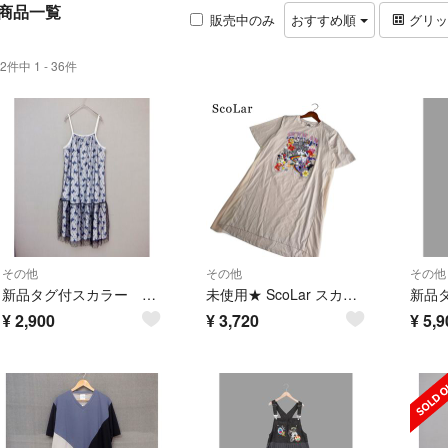
商品一覧
販売中のみ
おすすめ順
グリ
2件中 1 - 36件
その他
その他
その他
新品タグ付スカラー 161666：総柄ベロア×ストライプ柄チュールキャミワンピ
未使用★ ScoLar スカラー 春夏 ロング グラフィック プリント チュール 切替 ワンピース Sz.M レディース
¥
2,900
¥
3,720
¥
5,9