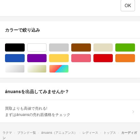
カラーで絞り込み
ブラック/黒色系
ホワイト/白色系
グレー/灰色系
ブラウン/茶色系
ベージュ系
グ
ブルー・ネイビー/青色系
パープル/紫色系
イエロー/黄色系
ピンク/桃色系
レッド/赤色系
オ
シルバー/銀色系
ゴールド/金色系
マルチカラー
ánuansを出品してみませんか？
買取よりも高値で売れる!
まずはánuansの売れ筋価格をチェック
ラクマ
ブランド一覧
ánuans（アニュアンス）
レディース
トップス
カーディガ
ン