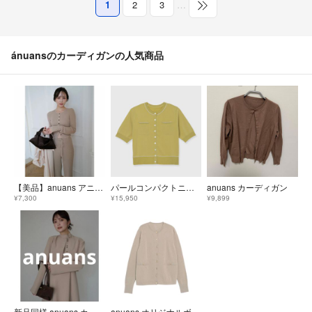
1
2
3
…
ánuansのカーディガンの人気商品
【美品】anuans アニュアンス リュクスビスコースリブニットカーディガン
パールコンパクトニットカーディガン
anuans カーディガン
¥7,300
¥15,950
¥9,899
新品同様 anuans カーディガン MEDIUM ベージュ レディース
anuans オリジナルボタンニットカーディガン ベージュ