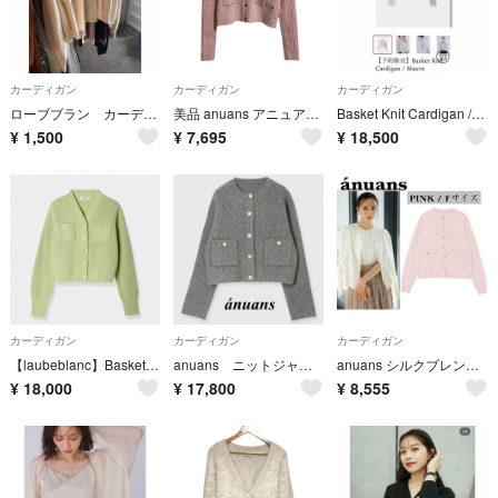
カーディガン
カーディガン
カーディガン
ローブブラン カーディガン
美品 anuans アニュアンス リトルケーブルニットカーディガン サイズF ピンク レディース 古着 中古 USED
Basket Knit Cardigan / Mauve
¥
1,500
¥
7,695
¥
18,500
カーディガン
カーディガン
カーディガン
【laubeblanc】Basket Knit Cardigan / ピスタチオ
anuans ニットジャケット ラクーンブレンド ノーカラー グレー
anuans シルクブレンドニットカーディガン ピンク
¥
18,000
¥
17,800
¥
8,555