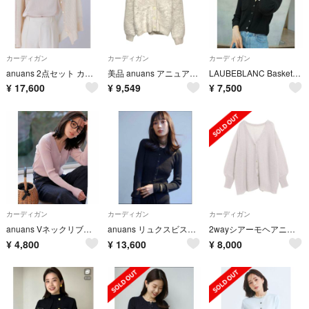
カーディガン
カーディガン
カーディガン
anuans 2点セット カーディガン＋キャミソール
美品 anuans アニュアンス スーリーアルパカ ニットカーディガン F ホワイト レディース 古着 中古 USED
LAUBEBLANC Basket Knit Cardigan
¥
17,600
¥
9,549
¥
7,500
カーディガン
カーディガン
カーディガン
anuans Vネックリブニットカーディガン
anuans リュクスビスコースリブニットカーディガン
2wayシアーモヘアニットカーディガン＋キャミソール
¥
4,800
¥
13,600
¥
8,000