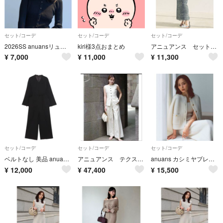
セット/コーデ
セット/コーデ
セット/コーデ
2026SS anuansリュクスビコーズニットカーディガン＆パンツ2点セットコーデ
kiri様3点おまとめ
アニュアンス セットアップ ツイード ノースリーブ
¥
7,000
¥
11,000
¥
11,300
セット/コーデ
セット/コーデ
セット/コーデ
ベルトなし 美品 anuans スリットスリーブジャンプスーツ ブラック S
アニュアンス テクスチャー ジレ ワイドパンツ セットアップ
anuans カシミヤブレンドニット カーディガン（IVORY）
¥
12,000
¥
47,400
¥
15,500