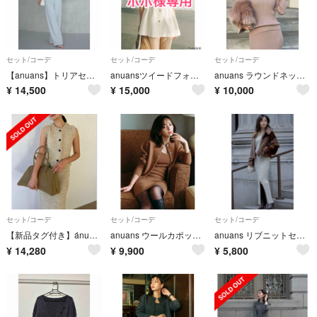
セット/コーデ
セット/コーデ
セット/コーデ
【anuans】トリアセテートブラウス&パンツ(SAX)
anuansツイードフォルムジレトップス
anuans ラウンドネックニットプルオーバーとスカートセット
¥
14,500
¥
15,000
¥
10,000
セット/コーデ
セット/コーデ
セット/コーデ
【新品タグ付き】ánuans アニュアンス カールヤーンツイードセットアップ
anuans ウールカポックニットセット
anuans リブニットセットアップ
¥
14,280
¥
9,900
¥
5,800