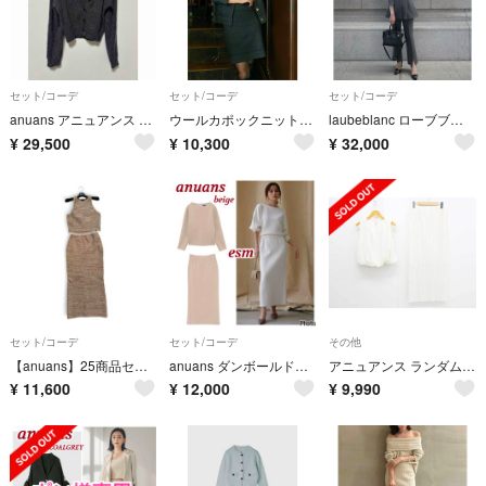
セット/コーデ
セット/コーデ
セット/コーデ
anuans アニュアンス メランジヤーンニットセットアップ GREY
ウールカポックニットセット anuans
laubeblanc ローブブラン セットアップ グレー
¥
29,500
¥
10,300
¥
32,000
セット/コーデ
セット/コーデ
その他
【anuans】25商品セットアップ ニットツイードタンクトップ スカート M
anuans ダンボールドルマンプルオーバー、タイトスカートセットアップ
アニュアンス ランダムプリーツセットアップスカート M レディース オフホワイト【中古】【新入荷】‡
¥
11,600
¥
12,000
¥
9,990