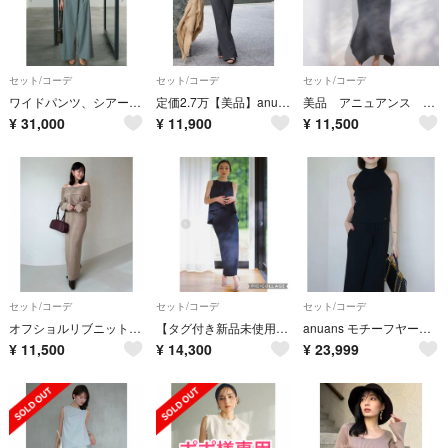
セット/コーデ
セット/コーデ
セット/コーデ
ワイドパンツ、シアーブラウスの２点セット
定価2.7万【美品】anuansスウェットセットアップ
美品 アニュアンス シアーコンビネーションリブニットセットアップ
¥
31,000
¥
11,900
¥
11,500
セット/コーデ
セット/コーデ
セット/コーデ
オフショルリブニットセットアップ anuans ブラウン
【タグ付き新品未使用】anuans ジャージーセットアップ ネイビー M
anuans モチーフヤーンニットセットアップ 黒
¥
11,500
¥
14,300
¥
23,999