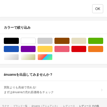
カラーで絞り込み
ブラック/黒色系
ホワイト/白色系
グレー/灰色系
ブラウン/茶色系
ベージュ系
グ
ブルー・ネイビー/青色系
パープル/紫色系
イエロー/黄色系
ピンク/桃色系
レッド/赤色系
オ
シルバー/銀色系
ゴールド/金色系
マルチカラー
ánuansを出品してみませんか？
買取よりも高値で売れる!
まずはánuansの売れ筋価格をチェック
ラクマ
ブランド一覧
ánuans（アニュアンス）
レディース
レディース その他