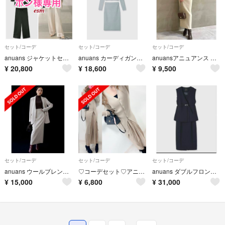
セット/コーデ
セット/コーデ
セット/コーデ
anuans ジャケットセットアップ
anuans カーディガンニットセットアップ 水色 ライトブルー
anuansアニュアンス オフショル リブニット セットアップ エクリュ
¥
20,800
¥
18,600
¥
9,500
セット/コーデ
セット/コーデ
セット/コーデ
anuans ウールブレンドシングルジャケット、タイトスカートセットアップ
♡コーデセット♡アニュアンス セルフォード フレイアイディー エイミー好
anuans ダブルフロントジレセットワンピース
¥
15,000
¥
6,800
¥
31,000