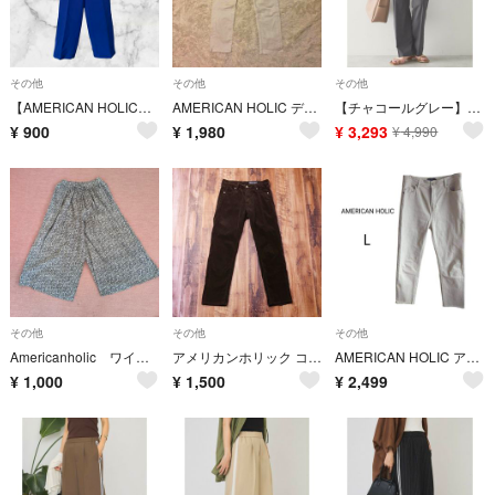
その他
その他
その他
【AMERICAN HOLIC】美・美・美ストレートカラーパンツ/ロイヤルブルー/S
AMERICAN HOLIC デニム ストレート ホワイト XS【D2-41】
【チャコールグレー】【マルチ機能】スリムスラックスパンツ
¥
900
¥
1,980
¥
3,293
¥
4,990
その他
その他
その他
Americanholic ワイドパンツ
アメリカンホリック コーデュロイパンツ レディース L ブラウン QW16
AMERICAN HOLIC アメリカンホリック テーパードパンツ L ベージュ
¥
1,000
¥
1,500
¥
2,499