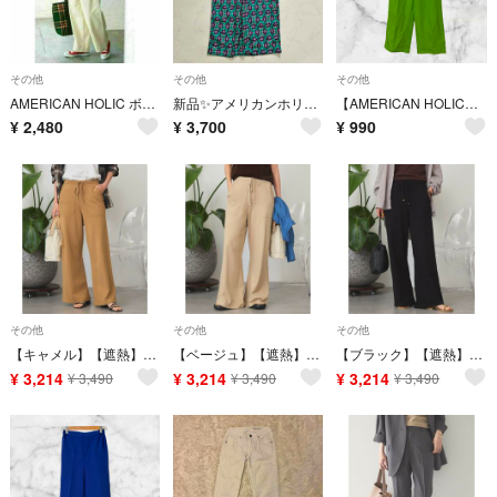
その他
その他
その他
AMERICAN HOLIC ボタンループタックコール天パンツ ワイドパンツ S
新品✨アメリカンホリック パンツ 花柄 総柄 S（G218）
【AMERICAN HOLIC】ワイドパンツ/グリーン系/S
¥
2,480
¥
3,700
¥
990
その他
その他
その他
【キャメル】【遮熱】ベイカーニットパンツ
【ベージュ】【遮熱】ベイカーニットパンツ
【ブラック】【遮熱】ベイカーニットパンツ
¥
3,214
¥
3,214
¥
3,214
¥
3,490
¥
3,490
¥
3,490