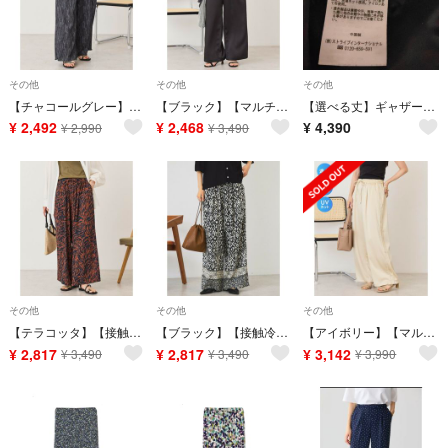
その他
その他
その他
【チャコールグレー】アソート柄ジャカードパンツ
【ブラック】【マルチ機能】サテンベイカーパンツ
【選べる丈】ギャザーウールライクスカーチョ
¥
2,492
¥
2,468
¥
4,390
¥
2,990
¥
3,490
その他
その他
その他
【テラコッタ】【接触冷感】リネンブレンドアソート柄パンツ
【ブラック】【接触冷感】リネンブレンドアソート柄パンツ
【アイボリー】【マルチ機能】 サイドレースパンツ
¥
2,817
¥
2,817
¥
3,142
¥
3,490
¥
3,490
¥
3,990