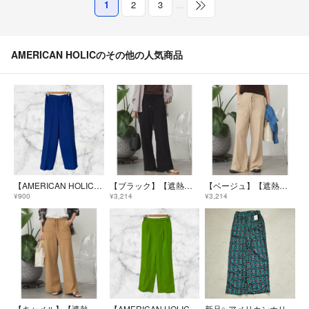
1
2
3
…
AMERICAN HOLICのその他の人気商品
【AMERICAN HOLIC】美・美・美ストレートカラーパンツ/ロイヤルブルー/S
【ブラック】【遮熱】ベイカーニットパンツ
【ベージュ】【遮熱】ベイカーニットパンツ
¥900
¥3,214
¥3,214
【キャメル】【遮熱】ベイカーニットパンツ
【AMERICAN HOLIC】ワイドパンツ/グリーン系/S
新品✨アメリカンホリック パンツ 花柄 総柄 S（G218）