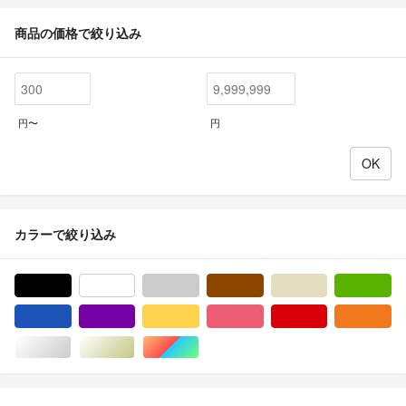
商品の価格で絞り込み
円〜
円
カラーで絞り込み
ブラック/黒色系
ホワイト/白色系
グレー/灰色系
ブラウン/茶色系
ベージュ系
グ
ブルー・ネイビー/青色系
パープル/紫色系
イエロー/黄色系
ピンク/桃色系
レッド/赤色系
オ
シルバー/銀色系
ゴールド/金色系
マルチカラー