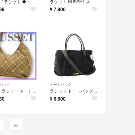
russet / ラシット ◆トートバッグ/モノグラム/ナイロン×レザー/グレー/カーキ 【バッグ/バック/BAG/鞄/カバン】 レディースファッション【中古】 [0220563538]
ラシット RUSSET スクエア ナイロン トートバッグ ハンドバッグ グレー
89
¥
7,900
バッグ
トートバッグ
russet ラシット トートバッグ ショルダーバッグ モノグラム ナイロン
ラシット トートバッグ ショルダーバッグ 4WAY 総柄 ポーチ付き 黒
80
¥
6,600
…