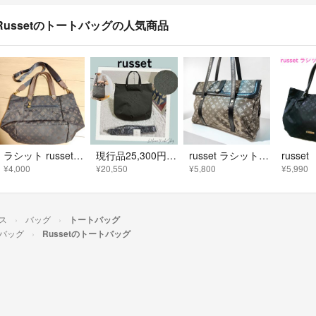
Russetのトートバッグの人気商品
ラシット russet 2WAYトートバッグ
現行品25,300円／極美品》russet ラシット スリム2WAY ショルダーバック トートバック グレー コーデュラナイロン
russet ラシット トートバッグ モノグラム柄 ナイロン フラップ A4
¥4,000
¥20,550
¥5,800
¥5,990
ス
バッグ
トートバッグ
バッグ
Russetのトートバッグ