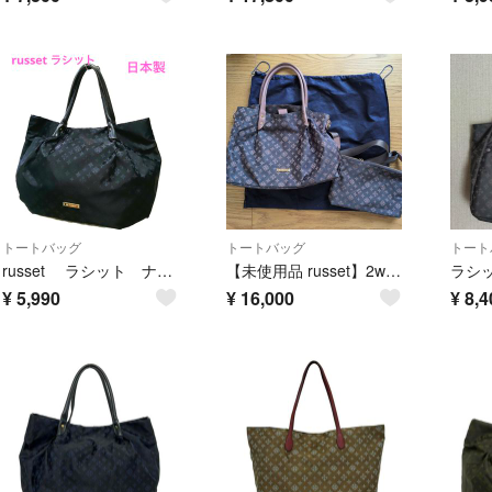
トートバッグ
トートバッグ
トート
russet ラシット ナイロントートバッグ ハンドバック ブラック ネイビー ポリエステル 牛革 軽量 A4🆗 大容量
【未使用品 russet】2wayトートバッグ ２点セット ピンク×グレー人気色
¥
5,990
¥
16,000
¥
8,4