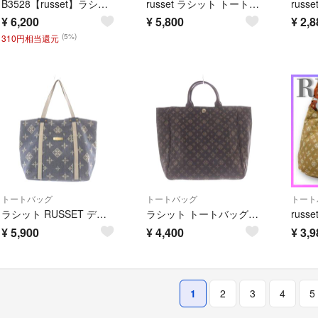
B3528【russet】ラシット セレンディピティ トートバッグ A4収納可 レザー×キャンバス Serendipity ロゴ
russet ラシット トートバッグ モノグラム柄 ナイロン フラップ A4
¥
6,200
¥
5,800
¥
2,8
(5%)
310円相当還元
トートバッグ
トートバッグ
トート
ラシット RUSSET デニム トートバッグ ショルダーバッグ 青
ラシット トートバッグ リアルレザー モノグラム柄 ハンドバッグ 茶色
¥
5,900
¥
4,400
¥
3,9
1
2
3
4
5