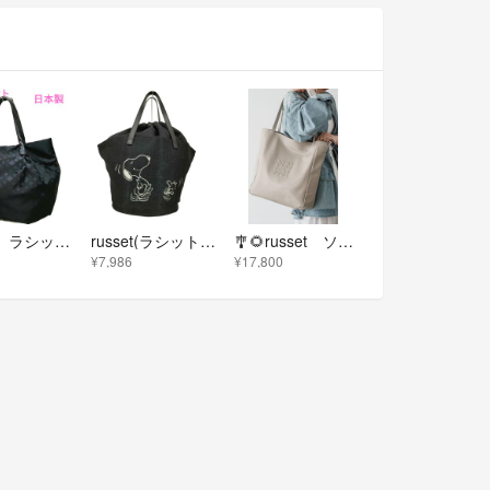
russet ラシット ナイロントートバッグ ハンドバック ブラック ネイビー ポリエステル 牛革 軽量 A4🆗 大容量
russet(ラシット) 25SS カゴトートバッグ 大 レディース バッグ
🎐🌻russet ソフトレザートートバッグ🎐🌻
¥7,986
¥17,800