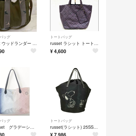
バッグ
トートバッグ
russet ウッドランダー 2way ミニトートバッグ クラウズナイロン
russet ラシット トートバッグ モノグラム柄 ナイロン ミニポーチ付き
90
¥
4,600
バッグ
トートバッグ
🌈russet グラデーショントートバッグ🌈🌈
russet(ラシット) 25SS カゴトートバッグ 大 レディース バッグ
80
¥
7,986