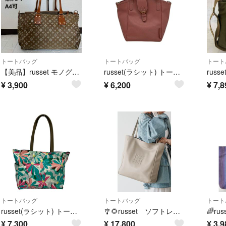
トートバッグ
トートバッグ
トート
【美品】russet モノグラム トートバッグ 肩掛け可 ベージュ A4収納可 ラシット
russet(ラシット) トートバッグ ピンク レザー
¥
3,900
¥
6,200
¥
7,8
トートバッグ
トートバッグ
トート
russet(ラシット) トートバッグ グリーン×ピンク×ブラウン 花柄 レザー
🎐🌻russet ソフトレザートートバッグ🎐🌻
¥
7,300
¥
17,800
¥
3,9