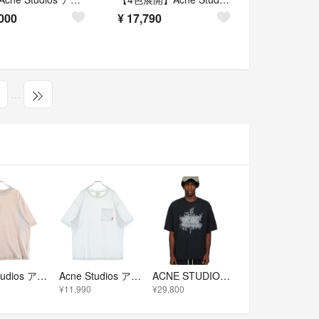
000
¥
17,790
…
Acne Studios アクネ ストゥディオズ Rubber T-Shirt フェード加工 ラバーロゴ 半袖Tシャツ ピンク FN-UX-TSHI000018
Acne Studios アクネ ストゥディオズ クルーネック オーバーサイズTシャツ カットソー ホワイト FN-MN-TSHI000242BL0214
ACNE STUDIOS Black Glow In The Dark Tシャツ ブラック アクネ グラフィック 蓄光
¥11,990
¥29,800