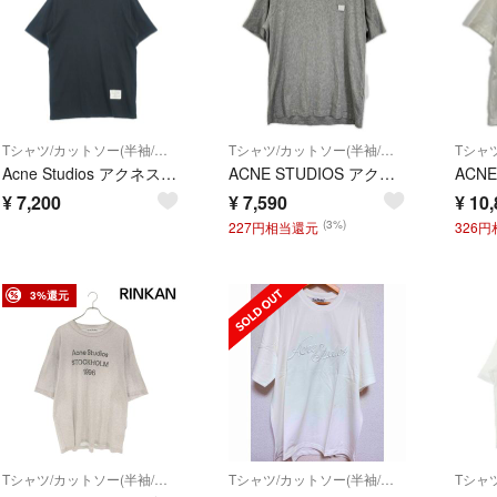
Tシャツ/カットソー(半袖/袖なし)
Tシャツ/カットソー(半袖/袖なし)
Acne Studios アクネストゥディオズ Tシャツ・カットソー XS 黒 【古着】【中古】【送料無料】
ACNE STUDIOS アクネ ストゥディオズ フェイスパッチ 半袖Tシャツ L
¥
7,200
¥
7,590
¥
10,
(3%)
227円相当還元
326
3%還元
Tシャツ/カットソー(半袖/袖なし)
Tシャツ/カットソー(半袖/袖なし)