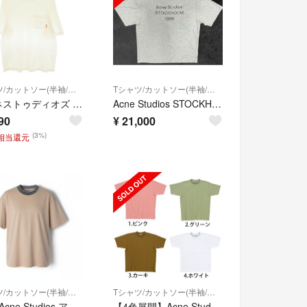
Tシャツ/カットソー(半袖/袖なし)
Tシャツ/カットソー(半袖/袖なし)
アクネストゥディオズ FN-MN-TSHI000133 コットンポケットTシャツ メンズ XS
Acne Studios STOCKHOLM スプレー加工
90
¥
21,000
(3%)
円相当還元
Tシャツ/カットソー(半袖/袖なし)
Tシャツ/カットソー(半袖/袖なし)
Mf24 Acne Studios アクネストゥディオス ロゴカラー 半袖Tシャツプルオーバー BL282 サイズL クリームベージュ メンズo07t
【4色展開】Acne Studios アクネ ストゥディオズ Navid BL0004 PNK / BL0004 PGRN / BL0004 GRN / BL0004 WHT メンズ Tシャツ トップス 半袖 クルーネック ロゴ リブ(as0020) 4.ホワイト