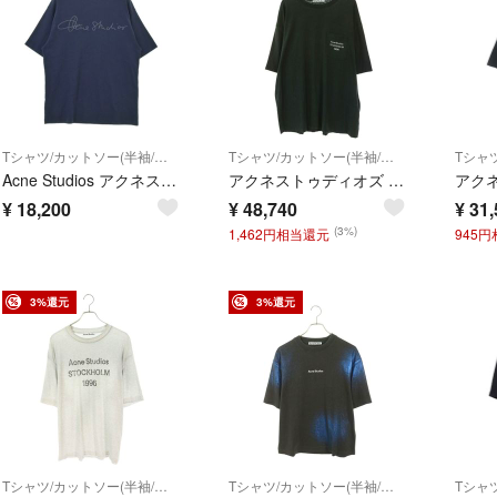
Tシャツ/カットソー(半袖/袖なし)
Tシャツ/カットソー(半袖/袖なし)
Acne Studios アクネストゥディオズ Tシャツ・カットソー XS 紺 【古着】【中古】【送料無料】
アクネストゥディオズ FN-UX-TSHI000289 ヴィンテージ加工ロゴプリントポケットTシャツ メンズ XL
¥
18,200
¥
48,740
¥
31,
(3%)
1,462円相当還元
945
3%還元
3%還元
Tシャツ/カットソー(半袖/袖なし)
Tシャツ/カットソー(半袖/袖なし)