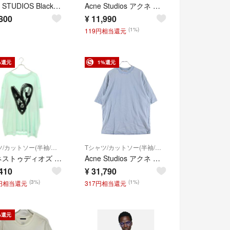
ACNE STUDIOS Black Glow In The Dark Tシャツ ブラック アクネ グラフィック 蓄光
Acne Studios アクネ ストゥディオズ クルーネック オーバーサイズTシャツ カットソー ホワイト FN-MN-TSHI000242BL0214
800
¥
11,990
(1%)
119円相当還元
%還元
1%還元
Tシャツ/カットソー(半袖/袖なし)
Tシャツ/カットソー(半袖/袖なし)
アクネストゥディオズ FN-UX-TSHI000140 ハートロゴプリントTシャツ メンズ XXL
Acne Studios アクネ ストゥディオズ Rubber T-Shirt フェード加工 ラバーロゴ 半袖Tシャツ ブルー FN-UX-TSHI000018
410
¥
31,790
(3%)
(1%)
2円相当還元
317円相当還元
%還元