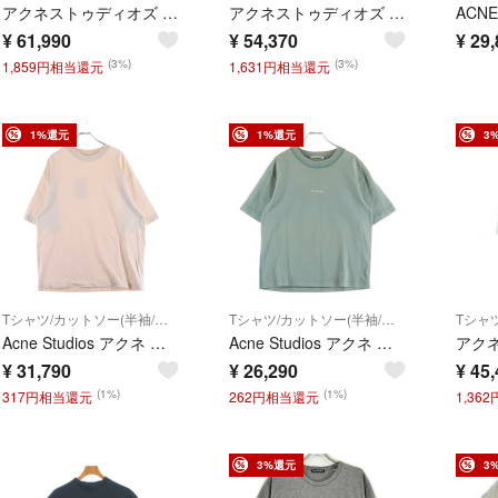
アクネストゥディオズ FN-UX-TSHI-000017 ロゴプリントリラックスフィットヴィンテージ加工Tシャツ メンズ M
アクネストゥディオズ FN-UX-TSHI000131 グリッタースタンプロゴTシャツ メンズ XXS
¥
61,990
¥
54,370
¥
29,
(3%)
(3%)
1,859円相当還元
1,631円相当還元
1%還元
1%還元
3
Tシャツ/カットソー(半袖/袖なし)
Tシャツ/カットソー(半袖/袖なし)
Acne Studios アクネ ストゥディオズ Rubber T-Shirt フェード加工 ラバーロゴ 半袖Tシャツ ピンク FN-UX-TSHI000018
Acne Studios アクネ ストゥディオズ T-Shirt ロゴプリント 半袖Tシャツ グリーン FN-WN-TSHI000298
¥
31,790
¥
26,290
¥
45,
(1%)
(1%)
317円相当還元
262円相当還元
1,36
3%還元
3