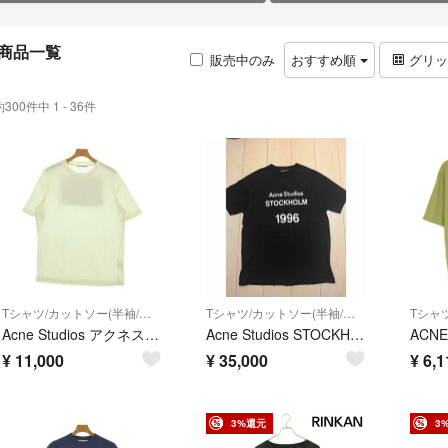
商品一覧
販売中のみ
おすすめ順
グリ
約300件中 1 - 36件
Tシャツ/カットソー(半袖/袖なし)
Tシャツ/カットソー(半袖/袖なし)
Acne Studios アクネストゥディオズ Tシャツ・カットソー M 白 【古着】【中古】【送料無料】
Acne Studios STOCKHOLM 1996 Tシャツ
¥
11,000
¥
35,000
¥
6,1
3%還元
3