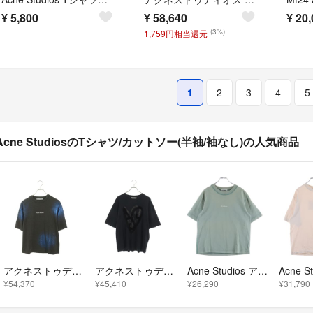
¥
5,800
¥
58,640
¥
20,
(3%)
1,759円相当還元
1
2
3
4
5
Acne StudiosのTシャツ/カットソー(半袖/袖なし)の人気商品
アクネストゥディオズ FN-UX-TSHI000131 グリッタースタンプロゴTシャツ メンズ XXS
アクネストゥディオズ FN-UX-TSHI000140 ハートプリントTシャツ メンズ M
Acne Studios アクネ ストゥディオズ T-Shirt ロゴプリント 半袖Tシャツ グリーン FN-WN-TSHI000298
¥54,370
¥45,410
¥26,290
¥31,790