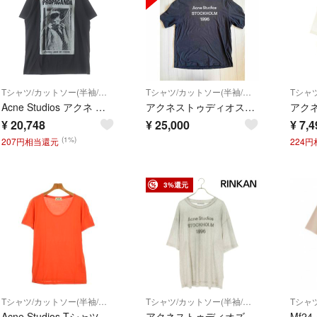
Tシャツ/カットソー(半袖/袖なし)
Tシャツ/カットソー(半袖/袖なし)
Acne Studios アクネ ストゥディオズ 20SS Propaganda Erice Magazine TEE 半袖Tシャツ カットソー ブラウン/ブラック
アクネストゥディオス Tシャツ
¥
20,748
¥
25,000
¥
7,4
(1%)
207円相当還元
224
3%還元
Tシャツ/カットソー(半袖/袖なし)
Tシャツ/カットソー(半袖/袖なし)
Acne Studios Tシャツ・カットソー XS オレンジ 【古着】【中古】【送料無料】
アクネストゥディオズ FN-UX-TSHI000017 ロゴプリントリラックスフィットヴィンテージ加工Tシャツ メンズ XL