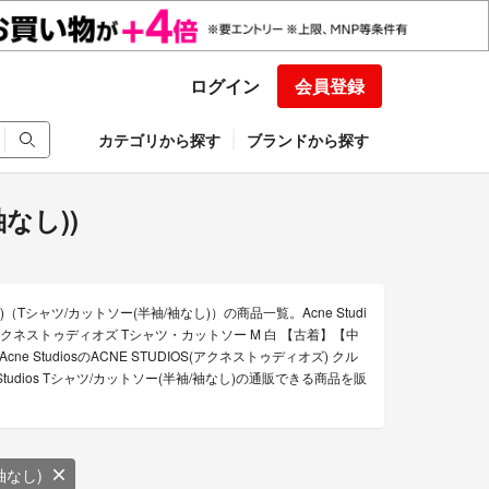
ログイン
会員登録
カテゴリから探す
ブランドから探す
袖なし))
)（Tシャツ/カットソー(半袖/袖なし)）の商品一覧。Acne Studi
ios アクネストゥディオズ Tシャツ・カットソー M 白 【古着】【中
「Acne StudiosのACNE STUDIOS(アクネストゥディオズ) クル
udios Tシャツ/カットソー(半袖/袖なし)の通販できる商品を販
袖なし)