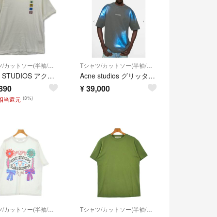
Tシャツ/カットソー(半袖/袖なし)
Tシャツ/カットソー(半袖/袖なし)
ACNE STUDIOS アクネ ストゥディオズ ホワイト FA-UX-TSHI000025 CL0044 アニマル パッチ Tシャツ S
Acne studios グリッターロゴTシャツ
890
¥
39,000
(3%)
円相当還元
Tシャツ/カットソー(半袖/袖なし)
Tシャツ/カットソー(半袖/袖なし)