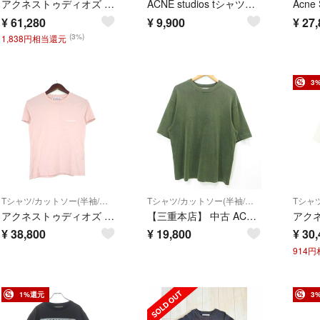
アクネストゥディオズ FN-UX-TSHI000017 ロゴプリントリラックスフィットヴィンテージ加工Tシャツ メンズ XL
ACNE studios tシャツホワイト刺繍m
¥
61,280
¥
9,900
¥
27,
(3%)
1,838円相当還元
3
Tシャツ/カットソー(半袖/袖なし)
Tシャツ/カットソー(半袖/袖なし)
アクネストゥディオズ Acne Studios 【 RW UX TSHI000010 】 フロント ロゴ 刺繍 半袖 Tシャツ w27534
【三重本店】 中古 ACNE STUDIOS | アクネストゥディオズ Extorr Cotton-Jersey T-Shirt エクストラコットンジャージー半袖Tシャツ ガーメントダイ加工 FN-MN-TSHI000458 カーキグリーン サイズ：S 【108】
¥
38,800
¥
19,800
¥
30,
914
1%還元
3