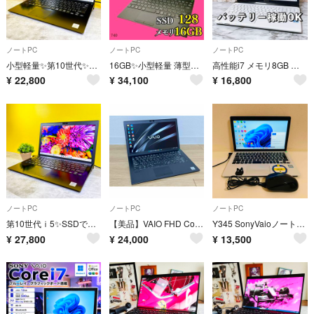
ノートPC
ノートPC
ノートPC
小型軽量✨第10世代✨SSD メモリ8GB Windows11 フルHD カメラ
16GB✨️小型軽量 薄型カメラ 爆速SSD オフィス付きノートパソコン 事務
高性能i7 メモリ8GB 超大容量1TB✨Win11 設定済みノートパソコン
¥
22,800
¥
34,100
¥
16,800
ノートPC
ノートPC
ノートPC
第10世代ｉ5✨SSDで快適✨小型軽量✨Windows11フルHD カメラ付き
【美品】VAIO FHD Core i5-1035G1 8GB SSD128GB
Y345 SonyVaioノートパソコンi5 SSD高速Win11オフィス付き
¥
27,800
¥
24,000
¥
13,500