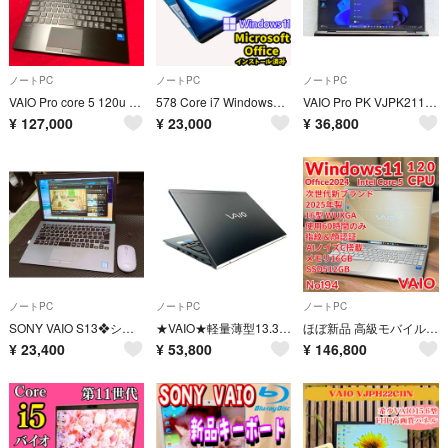
ノートPC
ノートPC
ノートPC
VAIO Pro core 5 120u ノートパソコン
578 Core i7 Windows11ノートパソコンSSD240 VAIO
VAIO Pro PK VJPK211KAE3B core i5 8gb 14インチ
¥
127,000
¥
23,000
¥
36,800
ノートPC
ノートPC
ノートPC
SONY VAIO S13❖シルバー 13.3㌅ 7世代 i5 メモリ16G NVMe 500G キー打ち込み面倒な方向け 訳あり
★VAIO★軽量薄型13.3インチ 第12世代i5 メモリ16GB SSD256GB フルHD Wi-Fi カメラ ノートパソコン
ほぼ新品 高級モバイル VAIO F16 新世代CPU サテンゴールド 高精細
¥
23,400
¥
53,800
¥
146,800