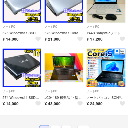
ノートPC
ノートPC
ノートPC
575 Windows11 SSDノートパソコン オフィス付きVAIO品質
576 Windows11 Core i7 Bluetooth SSDノートパソコン
Y443 SonyVaioノートパソコンi7メモリ8G SSD高速 Win11
¥
14,000
¥
21,800
¥
17,200
ノートPC
ノートPC
ノートPC
574 Windows11 SSDノートパソコン オフィス付きVAIO品質
JC04189 極美品 14型 VJPK22 LTE 第12世代 VAIO Pro ノートPC office2024 大容量
ノートパソコン SONY VAIO Corei5 メモリ16GB SSD500GB DVD Webカメラ Windows11
¥
14,000
¥
43,000
¥
24,980