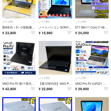
ノートPC
ノートPC
ノートPC
第8世代ⅰ5✨小型軽量✨SSD Windows11カメラ付き フルHD シルバー
ノートパソコン SONY VAIO Corei5 メモリ8GB SSD310GB DVD Webカメラ Windows11
577 Win11 Core i7 480GB SSDタッチパネルフルHD仕様
¥
23,800
¥
15,980
¥
24,000
ノートPC
ノートPC
ノートPC
VAIO Pro PJ 第11世代 i5 SSD256GB Office付き
【第10世代i5】VAIO Pro PG VJPG138 SSD256GB 軽量
VAIO Pro PJ VJPJ21 第11世代Core i5 8GB SSD
¥
42,800
¥
22,900
¥
29,900