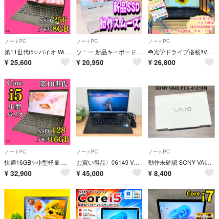
ノートPC
ノートPC
ノートPC
第11世代i5✨️バイオ Win11 薄型カメラ SSD 小型軽量ノートパソコン
ソニー 新品キーボード 新品SSD windows11
☘️光学ドライブ搭載‼️VAIO☘️15.6型☘️Corei5 第9世代☘️SSD256GB☘️メモリ8Gb☘️FHD☘️ノートパソコン
¥
25,600
¥
20,950
¥
26,800
ノートPC
ノートPC
ノートPC
快適16GB✨️小型軽量 SSD 第10世代i5 すぐ使えるノートパソコン 仕事
お買い得品〉06149 VAIO Pro PK VJPK21 16GB/512GB i7 第11世代 ノートパソコン office
動作未確認 SONY VAIO PCG-41218N 本体のみ ジャンク
¥
32,900
¥
45,000
¥
8,400