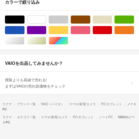
カラーで絞り込み
ブラック/黒色系
ホワイト/白色系
グレー/灰色系
ブラウン/茶色系
ベージュ系
グ
ブルー・ネイビー/青色系
パープル/紫色系
イエロー/黄色系
ピンク/桃色系
レッド/赤色系
オ
シルバー/銀色系
ゴールド/金色系
マルチカラー
VAIOを出品してみませんか？
買取よりも高値で売れる!
まずはVAIOの売れ筋価格をチェック
ラクマ
ブランド一覧
VAIO（バイオ）
スマホ/家電/カメラ
PC/タブレット
ノート
PC
ラクマ
カテゴリ一覧
スマホ/家電/カメラ
PC/タブレット
ノートPC
VAIOのノー
トPC