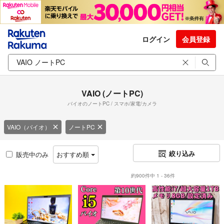
ログイン
会員登録
VAIO (ノートPC)
バイオのノートPC / スマホ/家電/カメラ
VAIO（バイオ）
ノートPC
絞り込み
販売中のみ
おすすめ順
約900件中 1 - 36件