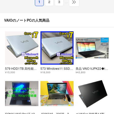
1
2
3
…
VAIOのノートPCの人気商品
579 HDD1TB 高性能Corei7 Win11 VAIOノートパソコン
573 Windows11 SSD240GBノートパソコン オフィス付き
美品 VAIO VJPK22◆i5 1235U+SSD256GB 14型 軽量 LTE Win11Pro+Office2021
¥15,000
¥18,000
¥43,800
SONY VAIO Pro/i7-1360P/16・512G/12.5型900g
JC06246 32GB・2TB i7 美品 VAIO VJPK21 14型 超軽量 ノートPC office2024 大容量
★VAIO★超軽量14型 12世代i5 メモリ16GB フルHD ノートパソコン