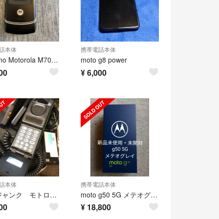
話本体
携帯電話本体
docomo Motorola M702iS
moto g8 power
00
¥
6,000
話本体
携帯電話本体
中古ジャンク モトローラMOTOROLA HP-501
moto g50 5G メテオグレイ 新品 未開封
00
¥
18,800