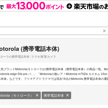
otorola (携帯電話本体)
ローラの携帯電話本体 / スマホ/家電/カメラ
人気ブランドMotorola(モトローラ)の携帯電話本体（携帯電話本体）の商品一覧。Motor
otorola edge 50s pro バ…」「Motorolaの激レア！Motorola m702is カスタム V3x
ホ本体」などです。フリマアプリ ラクマでは現在19点のMotorola 携帯電話本体
otorola（モトローラ）
携帯電話本体