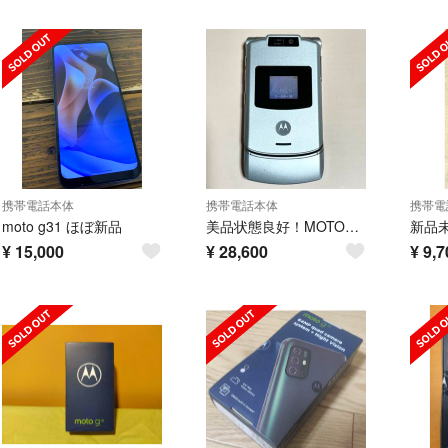
携帯電話本体
携帯電話本体
携帯電
moto g31 ほぼ新品
美品状態良好！MOTOROLA モトローラ M702iS FOMA docomo
¥
15,000
¥
28,600
¥
9,7