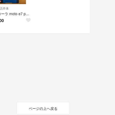
話本体
モトローラ moto e7 power タヒチブルー SIMフリー 新品
00
ページの上へ戻る