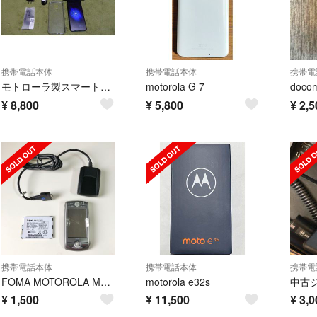
携帯電話本体
携帯電話本体
携帯電
モトローラ製スマートフォン moto g9 Play
motorola G 7
¥
8,800
¥
5,800
¥
2,5
携帯電話本体
携帯電話本体
携帯電
FOMA MOTOROLA M1000
motorola e32s
¥
1,500
¥
11,500
¥
3,0