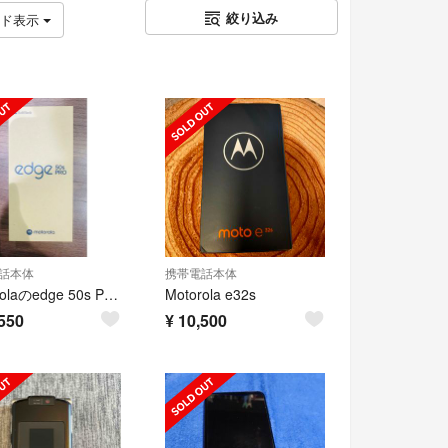
絞り込み
ッド表示
話本体
携帯電話本体
motorolaのedge 50s PRO スマホ本体
Motorola e32s
550
¥
10,500