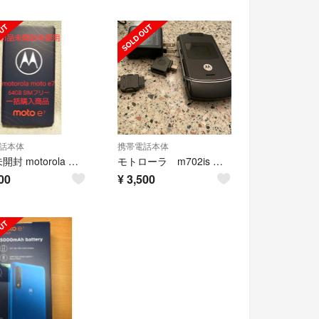
話本体
携帯電話本体
新品未開封 motorola moto e7 SIMフリー ミネラルグレイ
モトローラ m702is 携帯
00
¥
3,500