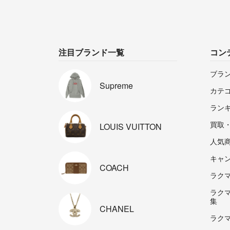
注目ブランド一覧
コン
ブラ
Supreme
カテ
ラン
買取
LOUIS
VUITTON
人気
キャ
COACH
ラクマp
ラク
集
CHANEL
ラク