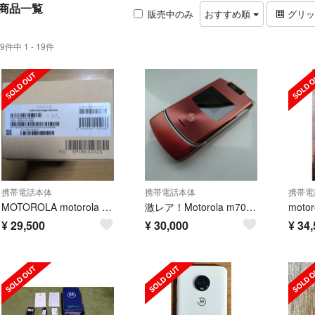
商品一覧
販売中のみ
おすすめ順
グリ
9件中 1 - 19件
携帯電話本体
携帯電話本体
携帯電
MOTOROLA motorola edge 50s pro バ…
激レア！Motorola m702is カスタム V3xx orange仕様！
¥
29,500
¥
30,000
¥
34,