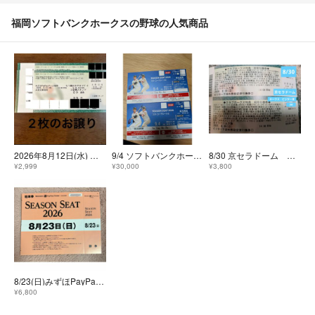
福岡ソフトバンクホークスの野球の人気商品
2026年8月12日(水) 福岡ソフトバンク×千葉ロッテ みずほPayPayドーム福岡 A内野指定席 2枚
9/4 ソフトバンクホークス vs 埼玉西武 コカ・コーラシートS 2連番 PayPayドーム
8/30 京セラドーム ホークス ビジター席 2枚セット
¥2,999
¥30,000
¥3,800
8/23(日)みずほPayPayドーム駐車券
¥6,800