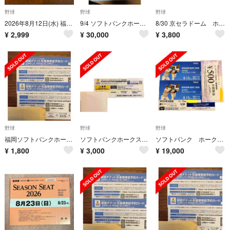
野球
野球
野球
2026年8月12日(水) 福岡ソフトバンク×千葉ロッテ みずほPayPayドーム福岡 A内野指定席 2枚
9/4 ソフトバンクホークス vs 埼玉西武 コカ・コーラシートS 2連番 PayPayドーム
8/30 京セラドーム ホークス ビジター席 2枚セット
¥
2,999
¥
30,000
¥
3,800
野球
野球
野球
福岡ソフトバンクホークス 観戦チケット2枚 先着順事前予約 公式戦
ソフトバンクホークス 8月15日 駐車場事前予約券 みずほ PayPayドーム
ソフトバンク ホークス チケット 8/15 8月15日
¥
1,800
¥
3,000
¥
19,000