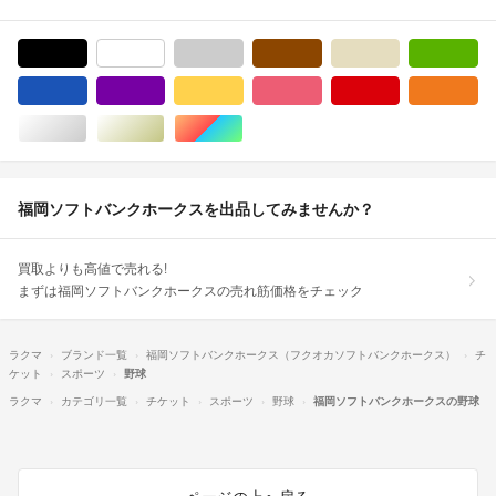
ブラック/黒色系
ホワイト/白色系
グレー/灰色系
ブラウン/茶色系
ベージュ系
グ
ブルー・ネイビー/青色系
パープル/紫色系
イエロー/黄色系
ピンク/桃色系
レッド/赤色系
オ
シルバー/銀色系
ゴールド/金色系
マルチカラー
福岡ソフトバンクホークスを出品してみませんか？
買取よりも高値で売れる!
まずは福岡ソフトバンクホークスの売れ筋価格をチェック
ラクマ
ブランド一覧
福岡ソフトバンクホークス（フクオカソフトバンクホークス）
チ
ケット
スポーツ
野球
ラクマ
カテゴリ一覧
チケット
スポーツ
野球
福岡ソフトバンクホークスの野球
ページの上へ戻る