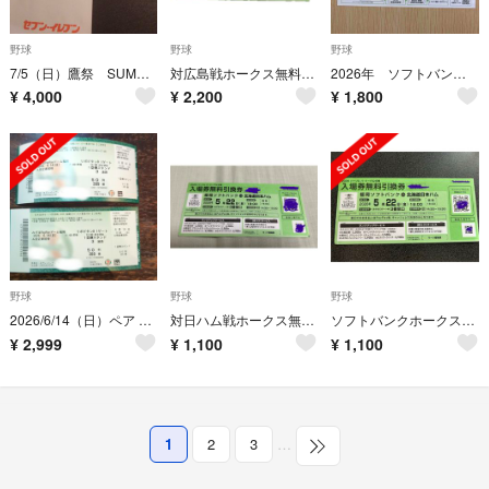
野球
野球
野球
7/5（日）鷹祭 SUMMER BOOST A指定席引換券1枚
対広島戦ホークス無料引き換え券
2026年 ソフトバンクホークス 観戦チケット 先着順事前予約カード
¥
4,000
¥
2,200
¥
1,800
野球
野球
野球
2026/6/14（日）ペア ソフトバンク対ベイスターズペアチケット
対日ハム戦ホークス無料引換券
ソフトバンクホークス対日ハム戦入場無料引換券
¥
2,999
¥
1,100
¥
1,100
1
2
3
…