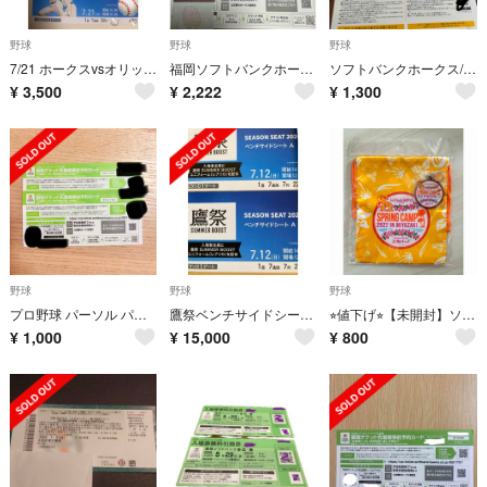
野球
野球
野球
7/21 ホークスvsオリックス ２枚
福岡ソフトバンクホークス観戦チケット先着順 事前予約カード 3枚 観戦チケット
ソフトバンクホークス/ジュニアパスポート
¥
3,500
¥
2,222
¥
1,300
野球
野球
野球
プロ野球 パーソル パ・リーグ公式戦 チケット先着順事前予約カード ２枚
鷹祭ベンチサイドシートA ペアチケット 7/12 (日)14:00〜
⭐︎値下げ⭐︎【未開封】ソフトバンクホークス キャンプ 2022 巾着 キーホルダー
¥
1,000
¥
15,000
¥
800