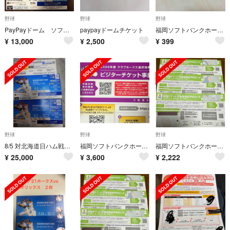
野球
野球
野球
PayPayドーム ソフトバンクホークス対埼玉西武ライオンズ戦観戦チケット
paypayドームチケット
福岡ソフトバンクホークス タカコレカード モバイルオーダー 近藤健介 上沢直之
¥
13,000
¥
2,500
¥
399
野球
野球
野球
8/5 対北海道日ハム戦 みずほプレミアムシートssペアチケット
福岡ソフトバンクホークス ビジターチケット 2枚
福岡ソフトバンクホークス 観戦チケット 2026年 先着順事前予約カード 3枚
¥
25,000
¥
3,600
¥
2,222