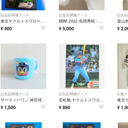
記念品/関連グッズ
記念品/関連グッズ
記念品
東京ヤクルトスワローズ 古賀優大 #2 トレーディングカード
BBM 2022 長岡秀樹・内山壮真・丸山和郁 ヤクルトスワローズ ※バラ売り可
¥
400
¥
5,000
¥
2,0
記念品/関連グッズ
記念品/関連グッズ
応援グ
サーティーワン 神宮球場限定 つば九郎 スーベニアカップ
若松勉 ヤクルトスワローズ カルビー プロ野球カード
¥
1,500
¥
880
¥
1,9