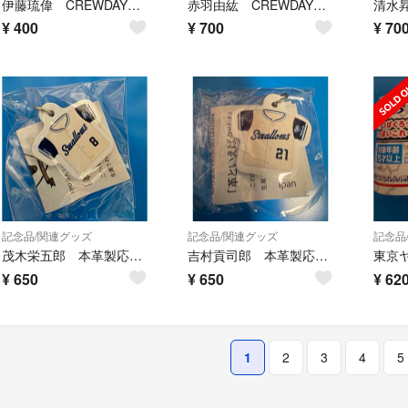
伊藤琉偉 CREWDAY限定クリアカード
赤羽由紘 CREWDAY限定クリアカード
¥
400
¥
700
¥
70
記念品/関連グッズ
記念品/関連グッズ
記念品
茂木栄五郎 本革製応燕傘チャーム CREWユニver.
吉村貢司郎 本革製応燕傘チャーム CREWユニver.
¥
650
¥
650
¥
62
1
2
3
4
5