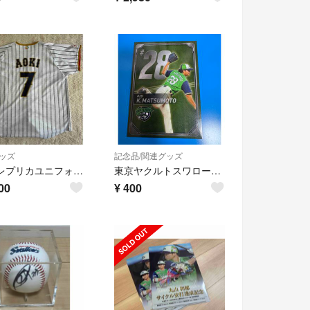
ッズ
記念品/関連グッズ
WBCレプリカユニフォーム 青木宣親 ヤクルトスワローズ
東京ヤクルトスワローズ 松本健吾 燕パワープロジェクト 球場グルメ限定カード
00
¥
400