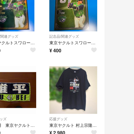
/関連グッズ
記念品/関連グッズ
東京ヤクルトスワローズ 伊藤琉偉 燕パワープロジェクト 球場グルメ限定カード キラ
東京ヤクルトスワローズ 伊藤琉偉 燕パワープロジェクト 限定トレカ #67
0
¥
400
ッズ
応援グッズ
未使用 東京ヤクルトスワローズ 雄平 41 タオル
東京ヤクルト 村上宗隆 侍ジャパン Tシャツ M
0
¥
2,980