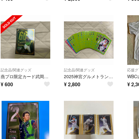
記念品/関連グッズ
記念品/関連グッズ
応援グ
燕プロ限定カード武岡レア
2025神宮グルメトランプカード完全版
¥
600
¥
2,800
¥
2,3