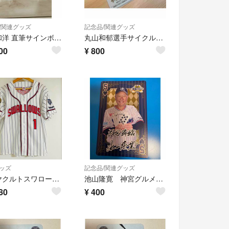
/関連グッズ
記念品/関連グッズ
畠山和洋 直筆サインボール 東京ヤクルトスワローズ 球団ロゴボール NPB
丸山和郁選手サイクル安打記念クリアファイル2枚
00
¥
800
ッズ
記念品/関連グッズ
東京ヤクルトスワローズ 山田哲人 CREWユニホーム マジェスティック
池山隆寛 神宮グルメトランプ風カード
80
¥
400