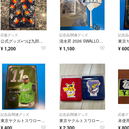
応援グッズ
記念品/関連グッズ
記念品
公式グッズ⭐︎つば九郎スポーツタオル
清水昇 2026 SWALLOWS CREW シークレット ミニうちわキーホルダー
¥
1,200
¥
1,100
¥
60
記念品/関連グッズ
記念品/関連グッズ
応援グ
東京ヤクルトスワローズ QUIJADA キハダ #11 トレーディングカード
東京ヤクルトスワローズ ポケモン コラボ リストバンド 2個セット ピカチュウ
¥
400
¥
2,300
¥
80