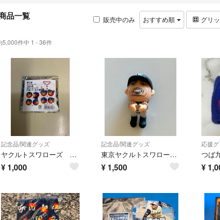
商品一覧
販売中のみ
おすすめ順
グリ
約5,000件中 1 - 36件
記念品/関連グッズ
記念品/関連グッズ
応援グ
ヤクルトスワローズ シークレット つば九郎 ボタンキャップ
東京ヤクルトスワローズ 選手フィギュア
¥
1,000
¥
1,500
¥
1,0