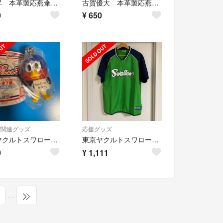
清水昇 本革製応燕傘チャーム CREWユニver.
古賀優大 本革製応燕傘チャーム CREWユニver.
0
¥
650
/関連グッズ
応援グッズ
東京ヤクルトスワローズ つば九郎が いっぱいこれくしょん3 めじるしアクセサリー ちぇいさーはるーびー
東京ヤクルトスワローズ ハーフジップジャケット 2006 ファンクラブ 応援グッズ Swallows 神宮球場 クルー
0
¥
1,111
…