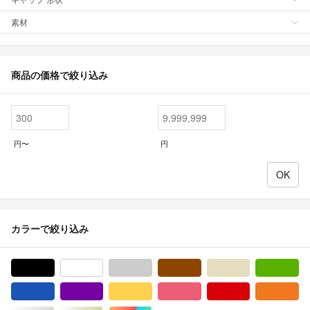
素材
商品の価格で絞り込み
円〜
円
カラーで絞り込み
ブラック/黒色系
ホワイト/白色系
グレー/灰色系
ブラウン/茶色系
ベージュ系
グ
ブルー・ネイビー/青色系
パープル/紫色系
イエロー/黄色系
ピンク/桃色系
レッド/赤色系
オ