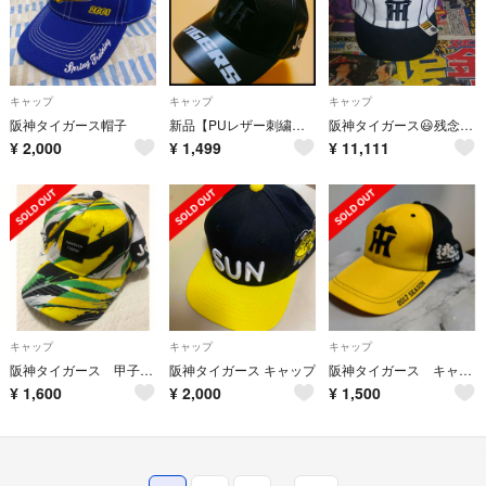
キャップ
キャップ
キャップ
阪神タイガース帽子
新品【PUレザー刺繍キャップ(F)】阪神タイガース☆人気のブラック☆送料無料
阪神タイガース😃残念です😢サインくれなかったです😢
¥
2,000
¥
1,499
¥
11,111
キャップ
キャップ
キャップ
阪神タイガース 甲子園開幕キャップ非売品タオル
阪神タイガース キャップ
阪神タイガース キャップ
¥
1,600
¥
2,000
¥
1,500