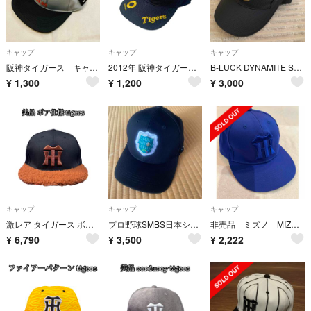
キャップ
キャップ
キャップ
阪神タイガース キャップ 2026
2012年 阪神タイガース 限定 ベースボールキャップ 古着 フリーサイズ 黒
B-LUCK DYNAMITE SERIES 2025 52cm〜56cm
¥
1,300
¥
1,200
¥
3,000
キャップ
キャップ
キャップ
激レア タイガース ボア cap ロゴ アーカイブ 希少 男女兼用 帽子 美品
プロ野球SMBS日本シリーズ2025ロゴキャップ
非売品 ミズノ MIZUNO 阪神タイガース キャップ 青 ブルー
¥
6,790
¥
3,500
¥
2,222