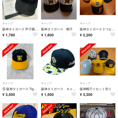
キャップ
キャップ
キャップ
阪神タイガース 甲子園100周年記念キャップ&観戦証明書
阪神タイガース 帽子
阪神タイガース３つセット ウル虎の夏 応援キャップ 非売品 ３個セット
¥
1,780
¥
1,800
¥
2,200
キャップ
キャップ
キャップ
⑤ 阪神タイガース Tigers キャップ cap 帽子
阪神タイガース キャップ 甲子園入場者プレゼント 未使用品
阪神帽子☆セット売り
¥
3,500
¥
1,500
¥
3,300