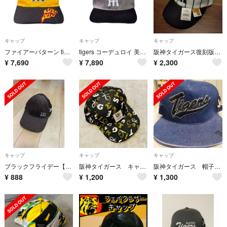
キャップ
キャップ
キャップ
ファイアーパターン tigers cap 激レア アーカイブ 美品 スポーツ
tigers コーデュロイ 美品 上質 激レア cap アーカイブ 企業 新品
阪神タイガース復刻版球団帽子
¥
7,690
¥
7,890
¥
2,300
キャップ
キャップ
キャップ
ブラックフライデー【阪神タイガース】2021 入場者限定 キャップ 帽子
阪神タイガース キャップ 帽子
阪神タイガース 帽子ジョーシン デニム柄
¥
888
¥
1,200
¥
1,300