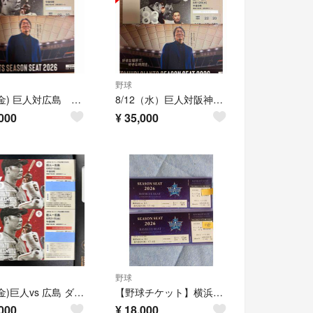
野球
8/21(金) 巨人対広島 東京ドームスターシートペアチケット ※通路側連番
8/12（水）巨人対阪神 東京ドームスターシートペアチケット ※通路側連番
000
¥
35,000
野球
8/21(金)巨人vs 広島 ダイヤモンドボックス 2枚連番
【野球チケット】横浜DeNAvs巨人
000
¥
18,000