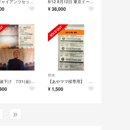
青春ジャイアンツセット（ハチマキ2・ミニバック2・タブロイド紙1）
8/12 8月12日 東京ドーム 巨人 阪神 タイガース ジャイアンツ シーズンシート グランドウイング 一塁側 ペア
00
¥
38,000
野球
※最終値下げ 7/31(金) 巨人対横浜DeNA スターシートペアチケット ※通路側連番
【あやママ様専用】 2026 ファーム・リーグ公式戦 巨人 対 ハヤテ 8/20 3枚
800
¥
1,500
…