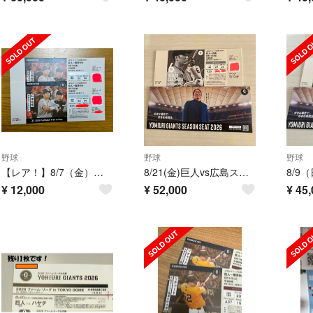
野球
野球
野球
【レア！】8/7（金）巨人 VS ヤクルトのスターシートペアチケット
8/21(金)巨人vs広島スターシートAネット 裏通路側3席3連番良席です。
¥
12,000
¥
52,000
¥
45,