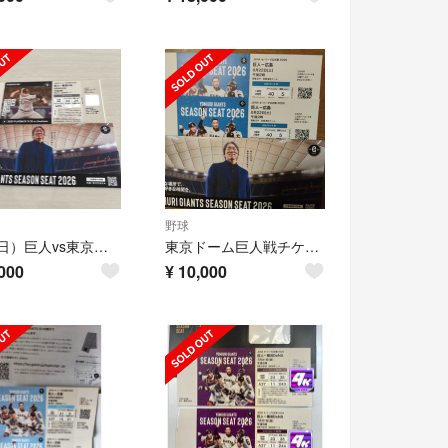
野球
8/9（日）巨人vs東京ヤクルト スターシートAネット 裏通路側3席3連番良席です。
東京ドーム巨人戦チケット
000
¥
10,000