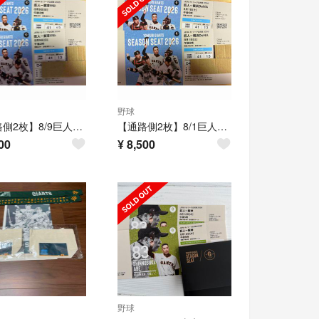
野球
【通路側2枚】8/9巨人vヤクルト 3塁側2階 スカイシート
【通路側2枚】8/1巨人v横浜 3塁側2階 スカイシート
00
¥
8,500
野球