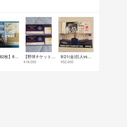
【通路側2枚】8/7巨人vヤクルト 3塁2階 スカイシート
【野球チケット】横浜DeNAvs巨人
8/21(金)巨人vs広島スターシートAネット 裏通路側3席3連番良席です。
¥18,000
¥52,000