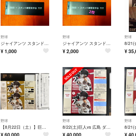
野球
野球
野球
ジャイアンツ スタンド練習見学会
ジャイアンツ スタンド練習見学会参加券 2枚
¥
1,000
¥
2,000
¥
35,
野球
野球
野球
【8月22日（土）】巨人vs 広島戦 エキサイトシートペアチケット
8/22(土)巨人vs 広島 ダイヤモンドボックス 2枚連番
¥
60,000
¥
40,000
¥
40,