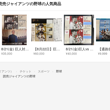
読売ジャイアンツの野球の人気商品
8/21(金) 巨人対広島 東京ドームスターシートペアチケット ※通路側連番
【8月22日】巨人vs 広島戦 エキサイトシートペアチケット
8/21(金)巨人vs 広島 ダイヤモンドボックス 2枚連番
¥35,000
¥60,000
¥40,000
¥9,999
イアンツ）
チケット
スポーツ
野球
読売ジャイアンツの野球