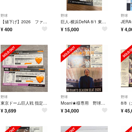
野球
野球
野球
【値下げ】2026 ファーム・リーグ公式戦 巨人 対 ハヤテ 8/20 1枚
巨人-横浜DeNA 8/1 東京ドームレジェンズシート ペア
¥
400
¥
15,000
¥
4,0
野球
野球
野球
東京ドーム巨人戦 指定席Ｄ招待引換券2枚セット
Moani★様専用 野球チケット
¥
3,699
¥
34,000
¥
45,