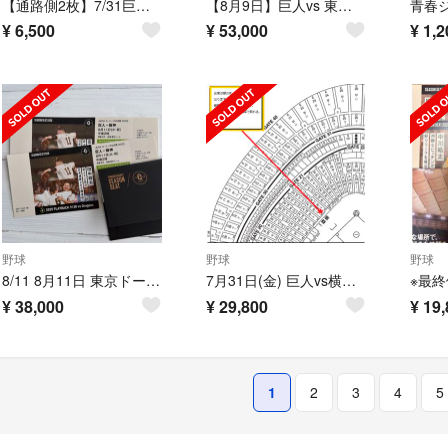
【通路側2枚】7/31巨人v横浜 3塁側2階 スカイシート
【8月9日】巨人vs 東京ヤクルト戦 エキサイトシートペアチケット
¥
6,500
¥
53,000
¥
1,2
野球
野球
野球
8/11 8月11日 東京ドーム 巨人 阪神 タイガース ジャイアンツ シーズンシート グランドウイング 一塁側 ペア
7月31日(金) 巨人vs横浜DeNA 東京ドーム オーロラシートA ダグアウト裏 通路側席連番ペア 超良席‼︎
¥
38,000
¥
29,800
¥
19,
1
2
3
4
5