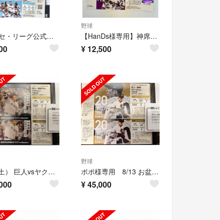
野球
JERAセ・リーグ公式戦2026 巨人ー広島 8/23日曜日午後２時
【HanDs様専用】神席！巨人vs横浜DeNA シーズンチケット
00
¥
12,500
野球
8/8（土） 巨人vsヤクルト １塁側エキサイトシート 東京ドーム ペアチケット
ポポ様専用 8/13 お盆連休 巨人vs阪神 １塁側エキサイトシート 東京ドーム ペアチケット
000
¥
45,000