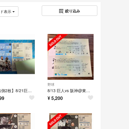
絞り込み
ッド表示
野球
【通路側2枚】8/21巨人v広島 3塁側2階 スカイシート
8/13 巨人vs 阪神@東京ドーム 指定席D連番2枚
99
¥
5,200