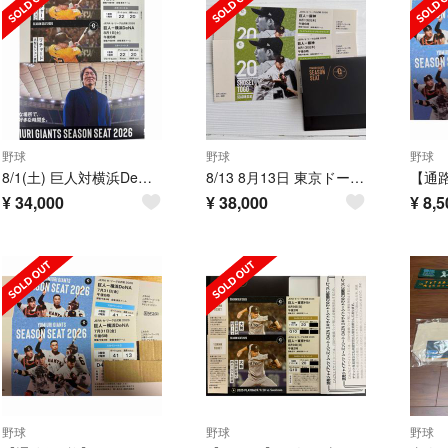
野球
野球
野球
8/1(土) 巨人対横浜DeNA スターシートペアチケット ※通路側連番
8/13 8月13日 東京ドーム 巨人 阪神 タイガース ジャイアンツ シーズンシート グランドウイング 一塁側 ペア
¥
34,000
¥
38,000
¥
8,5
野球
野球
野球