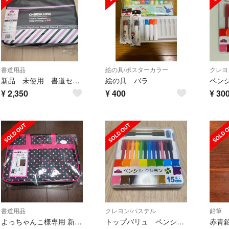
書道用品
絵の具/ポスターカラー
クレヨ
新品 未使用 書道セット 女の子 小学校 小学生
絵の具 バラ
¥
2,350
¥
400
¥
30
書道用品
クレヨン/パステル
鉛筆
よっちゃんこ様専用 新品 書道セット 女の子用 イオン トップバリュー
トップバリュ ペンシルクレヨン 15色
赤青