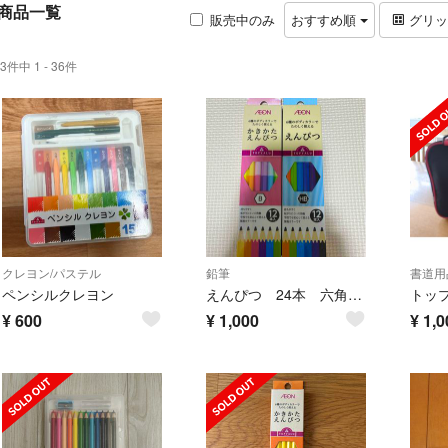
商品一覧
販売中のみ
おすすめ順
グリ
3件中 1 - 36件
クレヨン/パステル
鉛筆
書道用
ペンシルクレヨン
えんぴつ 24本 六角軸 鉛筆 文房具 かきかた鉛筆 2ダース
¥
600
¥
1,000
¥
1,0