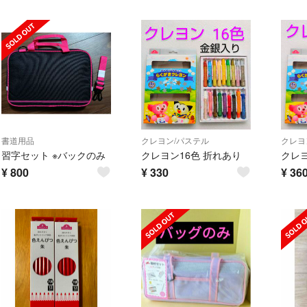
書道用品
クレヨン/パステル
クレヨ
習字セット ※バックのみ
クレヨン16色 折れあり
クレヨ
¥
800
¥
330
¥
36