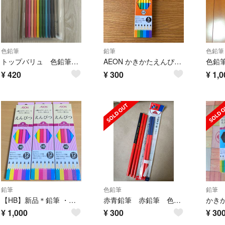
色鉛筆
鉛筆
色鉛筆
トップバリュ 色鉛筆12色
AEON かきかたえんぴつ6B
色鉛筆
¥
420
¥
300
¥
1,0
鉛筆
色鉛筆
鉛筆
【HB】新品＊鉛筆 ・トップバリュ イオン 36本セット ピンク系
赤青鉛筆 赤鉛筆 色鉛筆 朱・藍 計5本
かき
¥
1,000
¥
300
¥
30