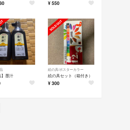
80
¥
550
品
絵の具/ポスターカラー
品】墨汁
絵の具セット（箱付き）
0
¥
300