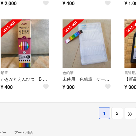
¥
2,000
¥
400
¥
1,0
鉛筆
色鉛筆
書道用
かきかたえんぴつ B 12本 新品未使用
未使用 色鉛筆 ケースのみ(鉛筆削り付き)
【新
¥
400
¥
300
¥
30
1
2
ビー
アート用品