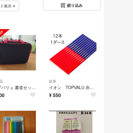
絞り込み
ッド表示
品
鉛筆
トップバリュ 書道セット ピンク
イオン TOPVALU 赤青えんぴつ 色鉛筆 12本 1ダース 六角形
00
¥
550