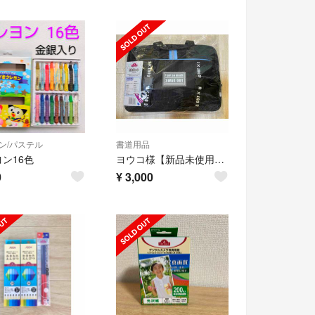
ン/パステル
書道用品
ン16色
ヨウコ様【新品未使用】書道セット 習字セット 小学校
0
¥
3,000