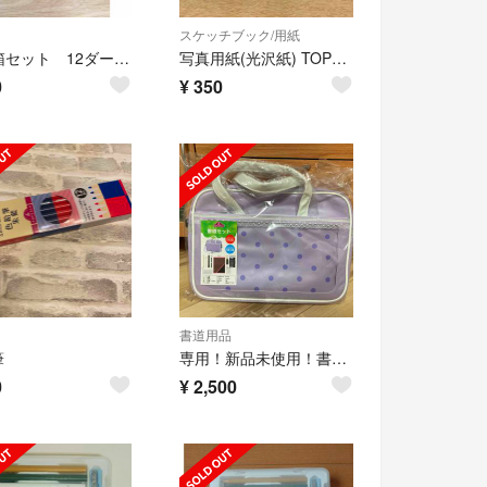
スケッチブック/用紙
2B 2箱セット 12ダース 赤青鉛筆 イオン AEON トップバリュ
写真用紙(光沢紙) TOPVALU 150枚以上
0
¥
350
書道用品
筆
専用！新品未使用！書道セット 小学生 女の子
0
¥
2,500