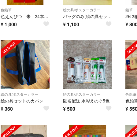
色鉛筆
絵の具/ポスターカラー
鉛筆
色えんぴつ 朱 24本セット
バッグのみ(絵の具セット)
¥
1,000
¥
1,100
¥
80
絵の具/ポスターカラー
絵の具/ポスターカラー
色鉛筆
絵の具セットのカバン
匿名配送 水彩えのぐ5色
色鉛
¥
360
¥
500
¥
55