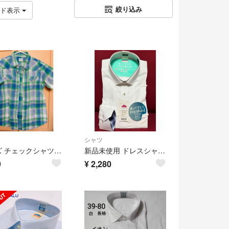
絞り込み
ッド表示
シャツ
メンズ チェックシャツ 半袖 Lサイズ グリーン系
新品未使用 ドレスシャツ M ホワイト 超形態安定 白 ワイシャツ AEON
9
¥
2,280