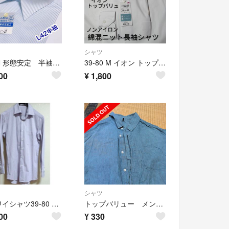
シャツ
AEON 形態安定 半袖ワイシャツ L42
39-80 M イオン トップバリュ ノンアイロン 綿混ニット長袖シャツ 白
00
¥
1,800
シャツ
長袖ワイシャツ39-80 ストライプ柄 メンズ ビジネス カジュアル
トップバリュー メンズシャツ М 七分袖
00
¥
330