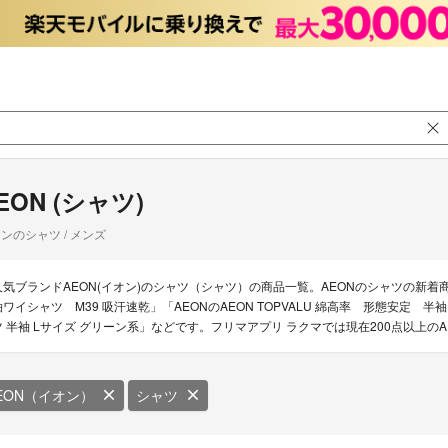
EON (シャツ)
ンのシャツ / メンズ
人気ブランドAEON(イオン)のシャツ（シャツ）の商品一覧。AEONのシャツの新着商品
袖ワイシャツ M39 吸汗速乾」「AEONのAEON TOPVALU 綿高率 形態安定 半
ツ 半袖 Lサイズ グリーン系」などです。フリマアプリ ラクマでは現在200点以上の
EON（イオン）
シャツ