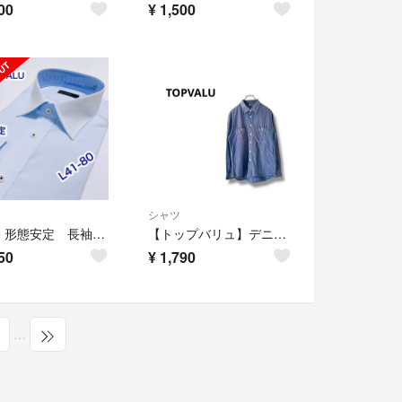
00
¥
1,500
シャツ
AEON 形態安定 長袖ワイシャツ L41-80
【トップバリュ】デニムシャツ 長袖 綿 カジュアル L
50
¥
1,790
…