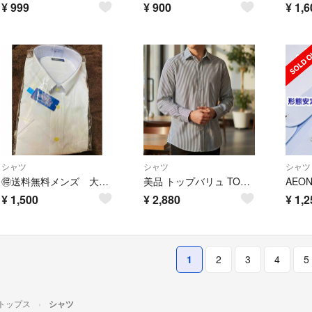
¥
999
¥
900
¥
1,6
シャツ
シャツ
シャツ
🉐送料無料メンズ 大きい服 トップバリュー 半袖 シャツ ブラウス 3L 新品
美品 トップバリュ TOPVALU シャツ S 白×ネイビー ストライプ 長袖
¥
1,500
¥
2,880
¥
1,2
1
2
3
4
5
トップス
シャツ