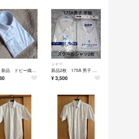
シャツ
値下 新品 ドビー織 白ワイシャツ
新品2枚 175A 男子 半袖スクールシャツ イトーヨーカドー 形態安定抗菌防臭
80
¥
3,500