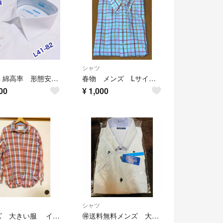
シャツ
AEON 綿高率 形態安定 長袖ワイシャツ 白 L41-82 抗菌防臭
春物 メンズ Lサイズ 綿シャツ
00
¥
1,000
シャツ
メンズ 大きい服 イオン Greatess 長袖 ブラウス シャツ 4L
🉐送料無料メンズ 大きい服 トップバリュー 半袖 シャツ ブラウス 3L 新品