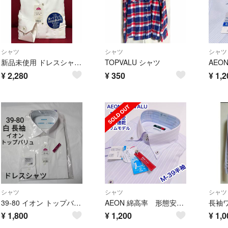
シャツ
シャツ
シャツ
新品未使用 ドレスシャツ M 綿100 形態安定 ワイシャツ コットン 白
TOPVALU シャツ
¥
2,280
¥
350
¥
1,2
シャツ
シャツ
シャツ
39-80 イオン トップバリュ ドレスシャツ 白長袖 形態安定 銀ナノ抗菌防臭
AEON 綿高率 形態安定 スリム ボタンダウン 半袖ワイシャツ M-39
¥
1,800
¥
1,200
¥
1,0