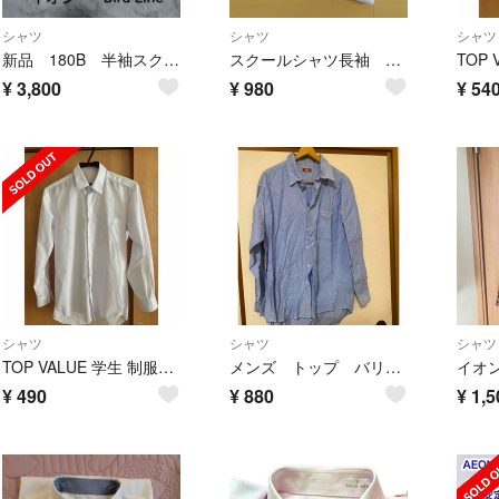
シャツ
シャツ
シャツ
新品 180B 半袖スクールシャツ イオン 長袖シャツ 大きいサイズ 白 男子
スクールシャツ長袖 175 2枚
TOP
¥
3,800
¥
980
¥
54
シャツ
シャツ
シャツ
TOP VALUE 学生 制服シャツ 長袖
メンズ トップ バリュー TOP VALUE 長袖 シャツ ブラウス 3L
イオン
¥
490
¥
880
¥
1,5