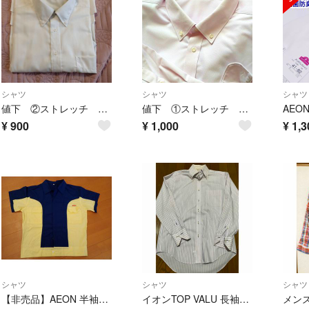
シャツ
シャツ
シャツ
値下 ②ストレッチ ワイシャツ 白
値下 ①ストレッチ ワイシャツ ピンク
¥
900
¥
1,000
¥
1,3
シャツ
シャツ
シャツ
【非売品】AEON 半袖作業着(海外品)
イオンTOP VALU 長袖シャツ ピンク ストライプ