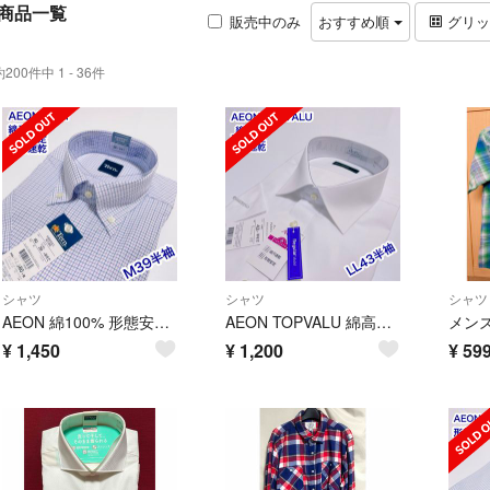
商品一覧
販売中のみ
おすすめ順
グリ
約200件中 1 - 36件
シャツ
シャツ
シャツ
AEON 綿100% 形態安定 ボタンダウン 半袖ワイシャツ M39 吸汗速乾
AEON TOPVALU 綿高率 形態安定 半袖ワイシャツ 白 LL43 速乾
¥
1,450
¥
1,200
¥
59