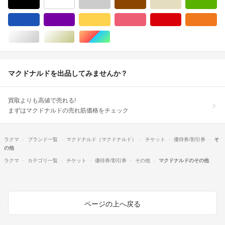
ブラック/黒色系
ホワイト/白色系
グレー/灰色系
ブラウン/茶色系
ベージュ系
グ
ブルー・ネイビー/青色系
パープル/紫色系
イエロー/黄色系
ピンク/桃色系
レッド/赤色系
オ
シルバー/銀色系
ゴールド/金色系
マルチカラー
マクドナルドを出品してみませんか？
買取よりも高値で売れる!
まずはマクドナルドの売れ筋価格をチェック
ラクマ
ブランド一覧
マクドナルド（マクドナルド）
チケット
優待券/割引券
そ
の他
ラクマ
カテゴリ一覧
チケット
優待券/割引券
その他
マクドナルドのその他
ページの上へ戻る