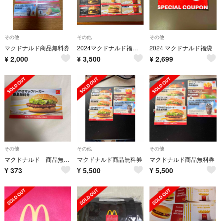
その他
その他
その他
マクドナルド商品無料券
2024マクドナルド福袋クーポン 4580円相当
2024 マクドナルド福袋
¥
2,000
¥
3,500
¥
2,699
その他
その他
その他
マクドナルド 商品無料券 てりやきマックバーガー1枚
マクドナルド商品無料券
マクドナルド商品無料券
¥
373
¥
5,500
¥
5,500