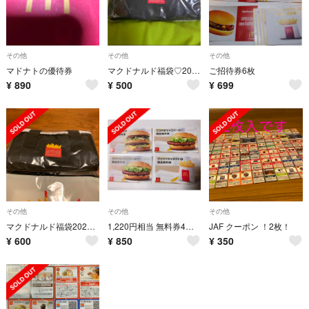
その他
その他
その他
マドナトの優待券
マクドナルド福袋♡2022 保冷バック 新品未使用
ご招待券6枚
¥
890
¥
500
¥
699
その他
その他
その他
マクドナルド福袋2022 保温・保冷バックとファスナーポーチ 最終値下げ本日のみ
1,220円相当 無料券4枚セット
JAF クーポン ！2枚！
¥
600
¥
850
¥
350