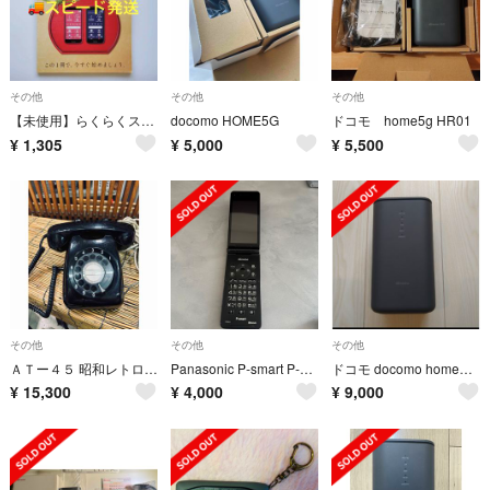
その他
その他
その他
【未使用】らくらくスマートフォン F-52B使いこなしガイド
docomo HOME5G
ドコモ home5g HR01
¥
1,305
¥
5,000
¥
5,500
その他
その他
その他
ＡＴー４５ 昭和レトロな 黒電話 使用可能
Panasonic P-smart P-01J ブラック 中古 ②
ドコモ docomo home5G HR02
¥
15,300
¥
4,000
¥
9,000