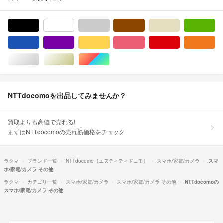
ブラック/黒色系
ホワイト/白色系
グレー/灰色系
ブラウン/茶色系
ベージュ系
グ
ブルー・ネイビー/青色系
パープル/紫色系
イエロー/黄色系
ピンク/桃色系
レッド/赤色系
オ
シルバー/銀色系
ゴールド/金色系
マルチカラー
NTTdocomoを出品してみませんか？
買取よりも高値で売れる!
まずはNTTdocomoの売れ筋価格をチェック
ラクマ
ブランド一覧
NTTdocomo（エヌティティドコモ）
スマホ/家電/カメラ
スマ
ホ/家電/カメラ その他
ラクマ
カテゴリ一覧
スマホ/家電/カメラ
スマホ/家電/カメラ その他
NTTdocomoの
スマホ/家電/カメラ その他