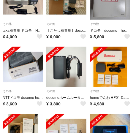
その他
その他
その他
taka様専用 ドコモ HOME5Gルーター HR01
【こたつ様専用】docomo home5G HR02
ドコモ docomo home5G (HR02) Dark Gray
¥
4,000
¥
6,000
¥
5,800
その他
その他
その他
NTTドコモ docomo homeでんわ HP01 Dark Gray
docomoホームルーターHR01
homeでんわ HP01 Dark Gray
¥
3,600
¥
3,800
¥
4,980