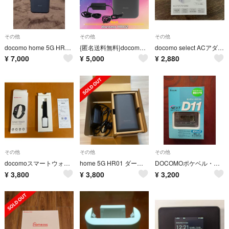
その他
その他
その他
docomo home 5G HR02 ホームルーター ダークグレー
{匿名送料無料}docomo HR02
docomo select ACアダプタ09M 45W
¥
7,000
¥
5,000
¥
2,880
その他
その他
その他
docomoスマートウォッチ02ブラック
home 5G HR01 ダークグレー
DOCOMOポケベル・D11未使用品
¥
3,800
¥
3,800
¥
3,200