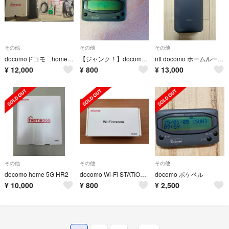
その他
その他
その他
docomoドコモ home5G HR02
【ジャンク！】docomo ポケベル センティーA
ntt docomo ホームルーター02 HR02
¥
12,000
¥
800
¥
13,000
その他
その他
その他
docomo home 5G HR2
docomo Wi-Fi STATION SH-54C 箱のみ
docomo ポケベル
¥
10,000
¥
800
¥
2,500