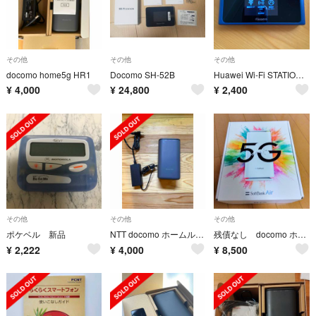
その他
その他
その他
docomo home5g HR1
Docomo SH-52B
Huawei Wi-Fi STATION HW-01L SP Indigo Bl
¥
4,000
¥
24,800
¥
2,400
その他
その他
その他
ポケベル 新品
NTT docomo ホームルーター 5G HR01
残債なし docomo ホームルーター HR02
¥
2,222
¥
4,000
¥
8,500