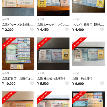
その他
その他
その他
京阪グループ株主優待カード ひらかたパーク入園券など
京阪ホールディングス 株主優待
ひおどし様専用【匿名】京阪グループ株主優待券
¥
2,200
¥
4,450
¥
4,400
その他
その他
その他
京阪百貨店 京阪グループ諸施設 株主優待 乗車券
京阪 株主優待乗車券10枚 有効期限2026年1月10日 ほか株主優待券セット
京阪 株主優待
¥
10,000
¥
5,500
¥
9,000