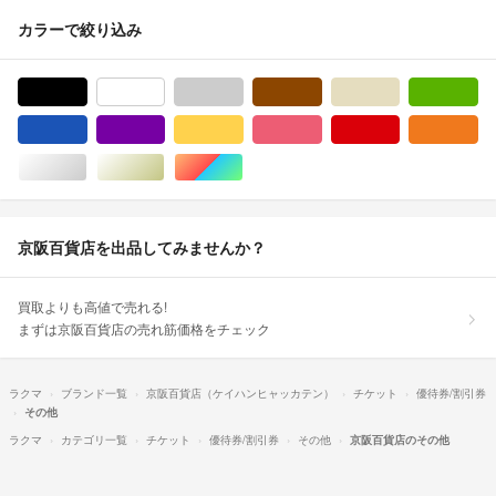
カラーで絞り込み
ブラック/黒色系
ホワイト/白色系
グレー/灰色系
ブラウン/茶色系
ベージュ系
グ
ブルー・ネイビー/青色系
パープル/紫色系
イエロー/黄色系
ピンク/桃色系
レッド/赤色系
オ
シルバー/銀色系
ゴールド/金色系
マルチカラー
京阪百貨店を出品してみませんか？
買取よりも高値で売れる!
まずは京阪百貨店の売れ筋価格をチェック
ラクマ
ブランド一覧
京阪百貨店（ケイハンヒャッカテン）
チケット
優待券/割引券
その他
ラクマ
カテゴリ一覧
チケット
優待券/割引券
その他
京阪百貨店のその他