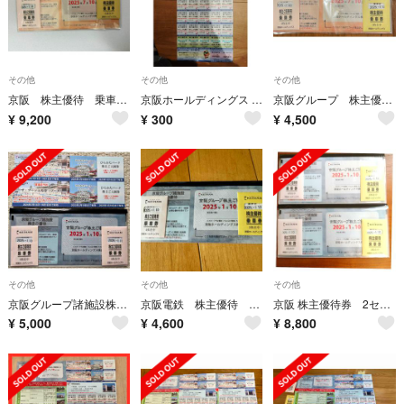
その他
その他
その他
京阪 株主優待 乗車券19枚
京阪ホールディングス 株主優待券
京阪グループ 株主優待 2025年7月10日まで ひらかたパーク入園券など
¥
9,200
¥
300
¥
4,500
その他
その他
その他
京阪グループ諸施設株主優待
京阪電鉄 株主優待 ひらパー
京阪 株主優待券 2セット
¥
5,000
¥
4,600
¥
8,800