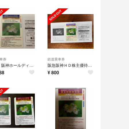
車券
鉄道乗車券
阪急・阪神ホールディングス優待乗車券 25回カード 2027年5月31日まで有効
阪急阪神ＨＤ株主優待券(株主回数乗車証:２回カード)
88
¥
800