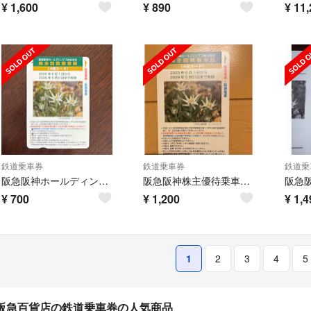
¥
1,600
¥
890
¥
11,
鉄道乗車券
鉄道乗車券
鉄道乗
阪急阪神ホールディングス 株主回数乗車証 2回分 2026年5月末まで
阪急阪神株主優待乗車券3回分
¥
700
¥
1,200
¥
1,4
1
2
3
4
5
阪急百貨店の鉄道乗車券の人気商品