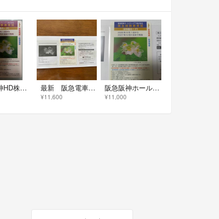
阪急阪神HD株主回数乗車証30回分
最新 阪急電車 阪神電車 ２５回 株主優待
阪急阪神ホールディングス 株主回数乗車証 25回カード
¥11,600
¥11,000