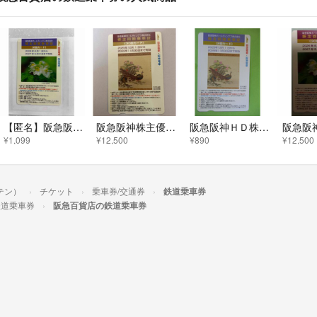
【匿名】阪急阪神株主優待優待2回カード
阪急阪神株主優待 特殊乗車証 カードタイプ
阪急阪神ＨＤ株主優待券(株主回数乗車証:２回カード
¥1,099
¥12,500
¥890
¥12,500
テン）
チケット
乗車券/交通券
鉄道乗車券
鉄道乗車券
阪急百貨店の鉄道乗車券