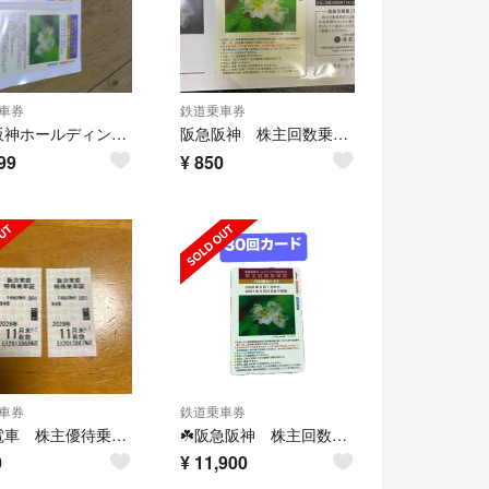
車券
鉄道乗車券
阪急阪神ホールディングス 株主優待乗車証２回カード 2枚
阪急阪神 株主回数乗車証 2回
99
¥
850
車券
鉄道乗車券
阪急電車 株主優待乗車証 ２枚
☘️阪急阪神 株主回数乗車証 30回☘️
0
¥
11,900