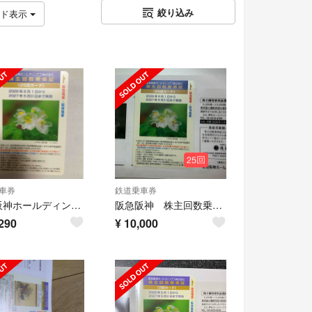
絞り込み
ッド表示
車券
鉄道乗車券
阪急阪神ホールディングス 株主回数乗車証 25回カード
阪急阪神 株主回数乗車証
290
¥
10,000