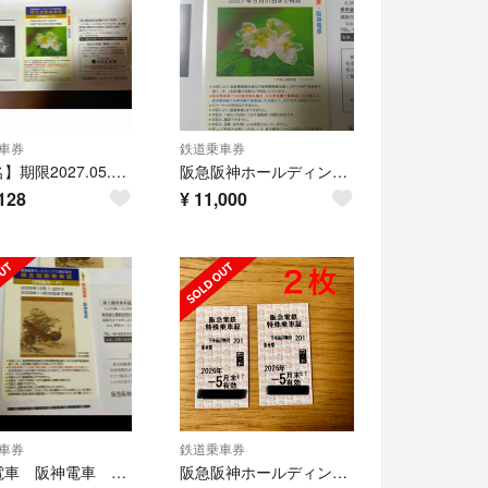
車券
鉄道乗車券
【匿名】期限2027.05.31◆阪急・阪神共通回数カード25回
阪急阪神ホールディングス 株主回数乗車証 25回カード
128
¥
11,000
車券
鉄道乗車券
阪急電車 阪神電車 回数券 25回
阪急阪神ホールディングス 株主優待回数乗車証 2枚