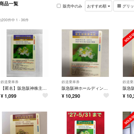
商品一覧
販売中のみ
おすすめ順
グリ
約200件中 1 - 36件
鉄道乗車券
鉄道乗車券
鉄道乗
【匿名】阪急阪神株主優待優待2回カード
阪急阪神ホールディングス 株主回数乗車証 25回カード
¥
1,099
¥
10,290
¥
10,