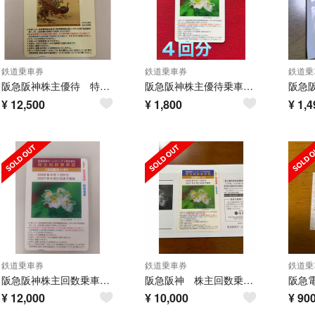
鉄道乗車券
鉄道乗車券
鉄道乗
阪急阪神株主優待 特殊乗車証 カードタイプ
阪急阪神株主優待乗車券と割引券
¥
12,500
¥
1,800
¥
1,4
鉄道乗車券
鉄道乗車券
鉄道乗
阪急阪神株主回数乗車券 ３０回
阪急阪神 株主回数乗車証25回カード
¥
12,000
¥
10,000
¥
90