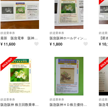
鉄道乗車券
鉄道乗車券
鉄道乗
最新 阪急電車 阪神電車 ２５回 株主優待
阪急阪神ホールディングス株主回数乗車証
¥
11,600
¥
1,800
¥
10,
鉄道乗車券
鉄道乗車券
鉄道乗
阪急阪神 株主回数乗車証 ４回カード✖１枚
阪急阪神ＨＤ株主優待券(株主回数乗車証:２回カード