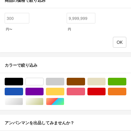
円〜
円
カラーで絞り込み
ブラック/黒色系
ホワイト/白色系
グレー/灰色系
ブラウン/茶色系
ベージュ系
グ
ブルー・ネイビー/青色系
パープル/紫色系
イエロー/黄色系
ピンク/桃色系
レッド/赤色系
オ
シルバー/銀色系
ゴールド/金色系
マルチカラー
アンパンマンを出品してみませんか？