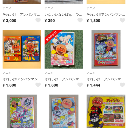
アニメ
アニメ
アニメ
それいけ！アンパンマン テレビコレクションDVD 5枚セット
いないいないばぁ ひよこおんど アンパンマン リトミックあそび
それいけ!アンパンマン DVD 2本 2018 ⑩・⑪
¥
3,000
¥
390
¥
1,800
アニメ
アニメ
アニメ
それいけ!アンパンマン DVD 2本 2010 ②・⑨
それいけ！アンパンマン ふわふわフワリーと雲の国 DVD
それいけ！アンパンマン フランケンロボくんのビックリクリスマス DVD
¥
1,600
¥
1,600
¥
1,444