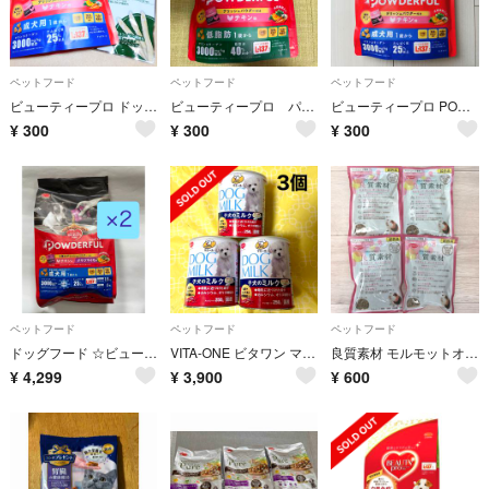
ペットフード
ペットフード
ペットフード
ビューティープロ ドッグ パウダフル&ダブルオーラルケアガム ドッグフード
ビューティープロ パウダフル チキン味
ビューティープロ POWDERFUL チキン味 成犬用 1歳から
¥
300
¥
300
¥
300
ペットフード
ペットフード
ペットフード
ドッグフード ☆ビューティープロ チキン サツマイモ味1.8kg+6包 × 2袋
VITA-ONE ビタワン マミール 子犬のミルク 250g×3個
良質素材 モルモットオールステージ 30g ✕ 4袋 日本ペットフード
¥
4,299
¥
3,900
¥
600