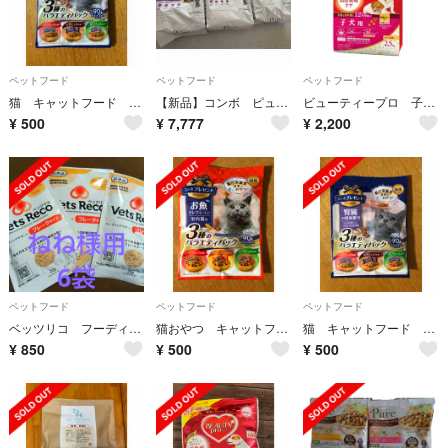
ペットフード
ペットフード
ペットフード
猫 キャットフード 猫おやつ バラエティパック
【新品】コンボ ピュア Pure ドライフード 1.44kg 11歳以上用 3袋
ビューティープロ 子犬用 2.5kg
¥
500
¥
7,777
¥
2,200
ペットフード
ペットフード
ペットフード
ベッツリコ フーディングサポート20g✕6袋
猫おやつ キャットフード 3種パック
猫 キャットフード 猫おやつ バラエティパック
¥
850
¥
500
¥
500