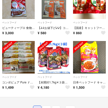
ペットフード
ペットフード
ペットフード
ビューティープロ 食物アレルゲンに配慮 10歳以上
【♪♪お値下げ♪♪】コンボ〈Pure〉まぐろ味×3袋
【国産】キャットフード ビューティープロ 2袋
¥
3,000
¥
580
¥
860
ペットフード
ペットフード
ペットフード
コンボピュア Pure ドッグフード 100g × 10袋 試供品 サンプル
【未開封1.7kg✕３袋】ドッグフードコンボやわらかソフト11歳以上1.7kg
日本ペットフード キャットフード ミオ 毛玉対応 かつお味ミックス 1kg
¥
1,499
¥
4,180
¥
1,500