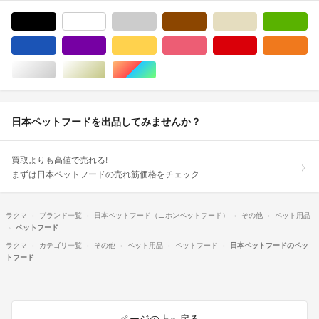
ブラック/黒色系
ホワイト/白色系
グレー/灰色系
ブラウン/茶色系
ベージュ系
グ
ブルー・ネイビー/青色系
パープル/紫色系
イエロー/黄色系
ピンク/桃色系
レッド/赤色系
オ
シルバー/銀色系
ゴールド/金色系
マルチカラー
日本ペットフードを出品してみませんか？
買取よりも高値で売れる!
まずは日本ペットフードの売れ筋価格をチェック
ラクマ
ブランド一覧
日本ペットフード（ニホンペットフード）
その他
ペット用品
ペットフード
ラクマ
カテゴリ一覧
その他
ペット用品
ペットフード
日本ペットフードのペッ
トフード
ページの上へ戻る