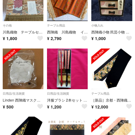
その他
テーブル用品
小物入れ
川島織物 テーブルセンター
西陣織 川島織物 インテリアファブリック 新品 未使用 箱あり
西陣織小物 民芸小物 小物たんす
¥
1,800
¥
2,790
¥
1,000
日用品/生活雑貨
日用品/生活雑貨
テーブル用品
Linden 西陣織マスク 布マスク
洋服ブラシ 2本セット 錦扇 CLOTH BRUSH Kinsen 高級西陣織
［新品］京都・西陣織の生地で仕立てた和柄のお洒落なテーブルランナー 敷物
¥
500
¥
1,200
¥
12,000