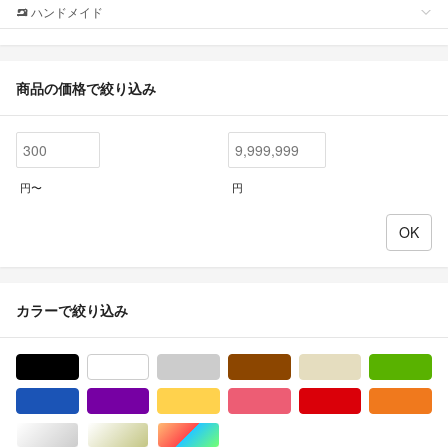
ハンドメイド
商品の価格で絞り込み
円〜
円
カラーで絞り込み
ブラック/黒色系
ホワイト/白色系
グレー/灰色系
ブラウン/茶色系
ベージュ系
グ
ブルー・ネイビー/青色系
パープル/紫色系
イエロー/黄色系
ピンク/桃色系
レッド/赤色系
オ
シルバー/銀色系
ゴールド/金色系
マルチカラー