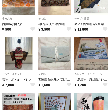
小物入れ
その他
テーブル用品
西陣織小物入れ
//新品未使用//西陣織 御教本・念珠入れ
sale！西陣織高級金襴 テーブルランナー 正倉院文様 金/黒&浮雲立涌文様 黒
¥
500
¥
3,500
¥
12,800
アルコールグッズ
その他
カレンダー/スケジュール
着物 ボトル ドレス 西陣織 Kimono Bottle Dress
西陣織 御数珠入/ 新品未使用
川島織物 唐錦織カレンダー [駿河薩タ之海上]
¥
7,800
¥
1,680
¥
1,500