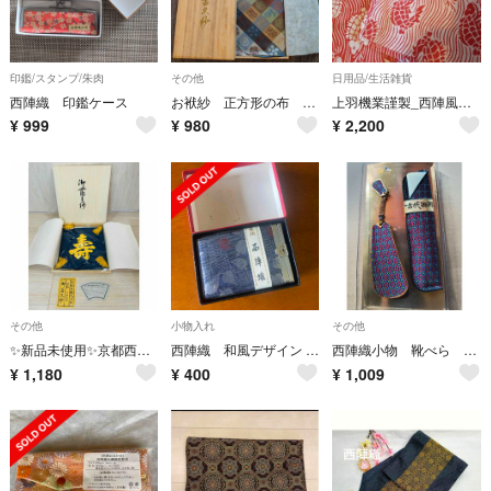
印鑑/スタンプ/朱肉
その他
日用品/生活雑貨
西陣織 印鑑ケース
お袱紗 正方形の布 箱 包み紙にシミあり
上羽機業謹製_西陣風通風呂敷60（1.荒磯二釜）
¥
999
¥
980
¥
2,200
その他
小物入れ
その他
✨新品未使用✨京都西陣高級本綴式正絹 御冨久紗 ふくさ
西陣織 和風デザイン 小物入れ 新品未使用
西陣織小物 靴べら 古代西陣 アンティーク
¥
1,180
¥
400
¥
1,009