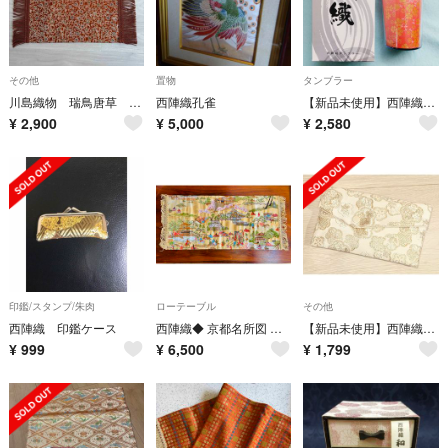
その他
置物
タンブラー
川島織物 瑞鳥唐草 西陣織 シルク 花瓶敷き テーブルランナー
西陣織孔雀
【新品未使用】西陣織タンブラー珊瑚
¥
2,900
¥
5,000
¥
2,580
印鑑/スタンプ/朱肉
ローテーブル
その他
西陣織 印鑑ケース
西陣織◆ 京都名所図 テーブルセンター
【新品未使用】西陣織♡数珠ケース
¥
999
¥
6,500
¥
1,799