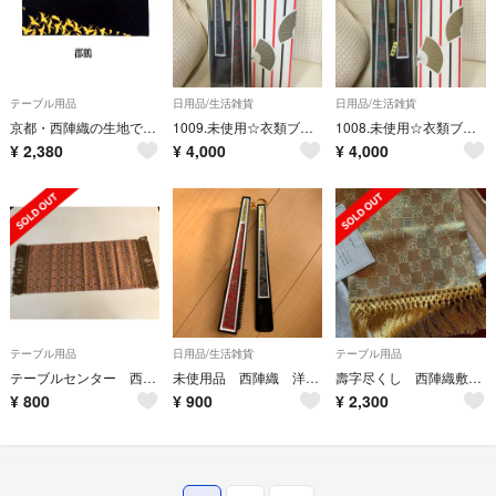
テーブル用品
日用品/生活雑貨
日用品/生活雑貨
京都・西陣織の生地で仕立てた和柄のお洒落なテーブルマット 敷物
1009.未使用☆衣類ブラシと靴べらセット☆西陣織
1008.未使用☆衣類ブラシと靴べらセット☆西陣織
¥
2,380
¥
4,000
¥
4,000
テーブル用品
日用品/生活雑貨
テーブル用品
テーブルセンター 西陣 京都 新品未使用
未使用品 西陣織 洋服ブラシ 靴べら
壽字尽くし 西陣織敷物 テーブルランナー
¥
800
¥
900
¥
2,300