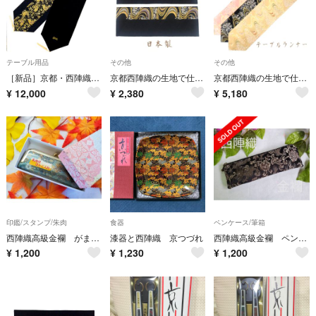
テーブル用品
その他
その他
［新品］京都・西陣織の生地で仕立てた和柄のお洒落なテーブルランナー 敷物
京都西陣織の生地で仕立てた和柄のテーブルマット ご購入の際に柄のご指定ください
京都西陣織の生地で仕立てた和柄のテーブルランナー ご購入の際に柄のご指定ください
¥
12,000
¥
2,380
¥
5,180
印鑑/スタンプ/朱肉
食器
ペンケース/筆箱
西陣織高級金襴 がま口印鑑ケース 朱肉付き C
漆器と西陣織 京つづれ
西陣織高級金襴 ペンケース 龍 黒/グレー W-033
¥
1,200
¥
1,230
¥
1,200