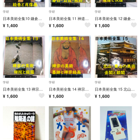
学研
学研
学研
日本美術全集10 鎌倉の絵画 絵巻と肖像画 学研 函入り 美品 1979年
日本美術全集 11 神道の美術 春日・日吉・熊野 別冊付き 学研
日本美術全集 12 鎌倉の彫刻・建築 運慶と快慶 別冊付き 学研
¥
1,400
¥
1,600
¥
1,600
学研
学研
学研
日本美術全集 13 禅宗の美術 禅院と庭園 別冊付き 学研
日本美術全集 14 禅宗の美術 墨跡と禅宗絵画 別冊付き 学研
日本美術全集 15 北山・東山の美術 金閣と銀閣 学研
¥
1,600
¥
1,600
¥
1,600