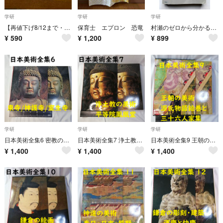
学研
学研
学研
【再値下げ8/12まで・新古本】ボカロで覚える中学数学 CD付き 初音ミク
保育士 エプロン 恐竜
村瀬のゼロから分かる地理B 系統地理編 大学受験
¥
590
¥
1,200
¥
899
学研
学研
学研
日本美術全集6 密教の美術 東寺/神護寺/室生寺 学研 函入り 美品 1980年
日本美術全集7 浄土教の美術 平等院鳳凰堂 学研 函入り 美品 1978年
日本美術全集9 王朝の美術 源氏物語絵巻と三十六人家集 学研 函入り 美品 1977年
¥
1,400
¥
1,400
¥
1,400