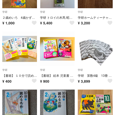
学研
学研
学研
２歳めいろ 4歳かず 4歳ちえ 学研 知育教材 七田式 公文 くもん 教材
学研 トロイの木馬 昭和レトロ当時物 箱 取説付き 本体美品 【液晶難あり品】
学研ホームティーチャー 小4算数未使用品。
¥
1,000
¥
5,400
¥
3,200
学研
学研
学研
【書籍】 １０分で読める 名作 物語 お話 ２年生 3冊セット
【書籍】 絵本 児童書 オズのまほうつかい 美女と野獣 2冊セット
学研 算数4級 13冊 小学校6年生
¥
400
¥
900
¥
3,899