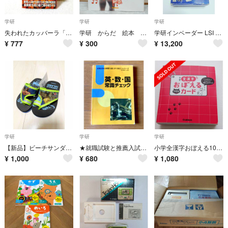
学研
学研
学研
失われたカッバーラ「陰陽道」の謎 飛鳥昭雄 三神たける 学習研究社
学研 からだ 絵本 図鑑 知育
学研インベーダー LSI ゲーム 可動品 本体美品 当時物
¥
777
¥
300
¥
13,200
学研
学研
学研
【新品】ビーチサンダル 16cm
★就職試験と推薦入試にすぐ役立つシリーズ 英・数・国 常識チェック
小学全漢字おぼえる1026カード
¥
1,000
¥
680
¥
1,080