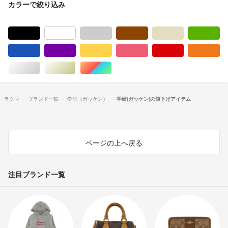
カラーで絞り込み
ブラック/黒色系
ホワイト/白色系
グレー/灰色系
ブラウン/茶色系
ベージュ系
グ
ブルー・ネイビー/青色系
パープル/紫色系
イエロー/黄色系
ピンク/桃色系
レッド/赤色系
オ
シルバー/銀色系
ゴールド/金色系
マルチカラー
ラクマ
ブランド一覧
学研（ガッケン）
学研(ガッケン)の値下げアイテム
ページの上へ戻る
注目ブランド一覧