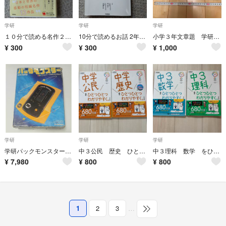
学研
学研
学研
１０分で読める名作２年生 シンドバッド他
10分で読めるお話 2年生 つるとかも他
小学３年文章題 学研 基本トレーニング 文章題 図形 受験研究社
¥
300
¥
300
¥
1,000
学研
学研
学研
学研パックモンスターLSI ゲーム機 可動品 本体美品 当時物
中３公民 歴史 ひとつひとつわかりやすく。
中３理科 数学 をひとつひとつわかりやすく。
¥
7,980
¥
800
¥
800
1
2
3
…