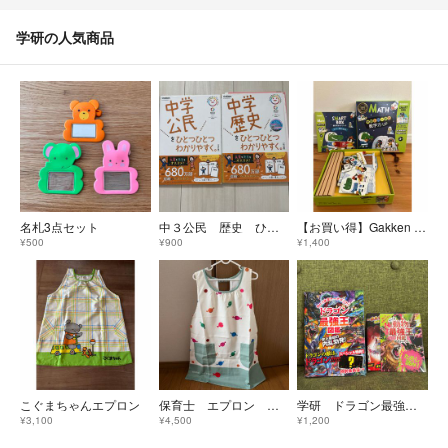
学研の人気商品
名札3点セット
中３公民 歴史 ひとつひとつわかりやすく。
【お買い得】Gakken SMART BOX MATH
¥500
¥900
¥1,400
こぐまちゃんエプロン
保育士 エプロン きんぎょがにげた 学研
学研 ドラゴン最強王図鑑
¥3,100
¥4,500
¥1,200