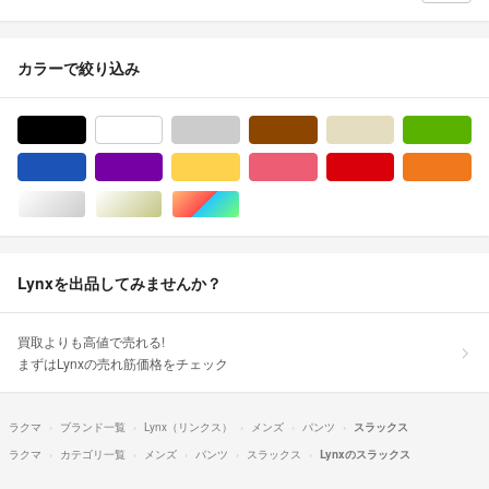
カラーで絞り込み
ブラック/黒色系
ホワイト/白色系
グレー/灰色系
ブラウン/茶色系
ベージュ系
グ
ブルー・ネイビー/青色系
パープル/紫色系
イエロー/黄色系
ピンク/桃色系
レッド/赤色系
オ
シルバー/銀色系
ゴールド/金色系
マルチカラー
Lynxを出品してみませんか？
買取よりも高値で売れる!
まずはLynxの売れ筋価格をチェック
ラクマ
ブランド一覧
Lynx（リンクス）
メンズ
パンツ
スラックス
ラクマ
カテゴリ一覧
メンズ
パンツ
スラックス
Lynxのスラックス