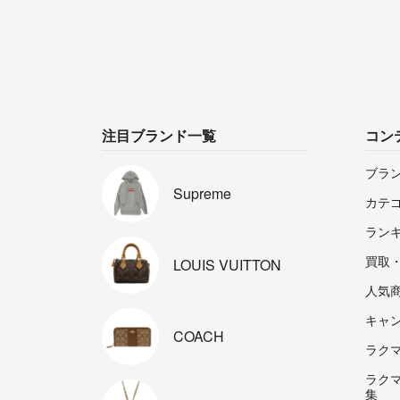
注目ブランド一覧
コン
ブラ
Supreme
カテ
ラン
買取
LOUIS
VUITTON
人気
キャ
COACH
ラクマp
ラク
集