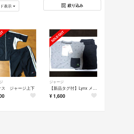
絞り込み
ッド表示
ジ
ジャージ
クス ジャージ上下
【新品タグ付】Lynx メンズパジャマ
00
¥
1,600