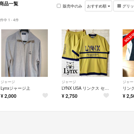
商品一覧
販売中のみ
おすすめ順
グリ
件中 1 - 4件
ジャージ
ジャージ
ジャー
Lynxジャージ上
LYNX USA リンクス セットアップ スウェット ロゴ刺繍 半袖 ショーツ
リン
¥
2,000
¥
2,750
¥
2,5