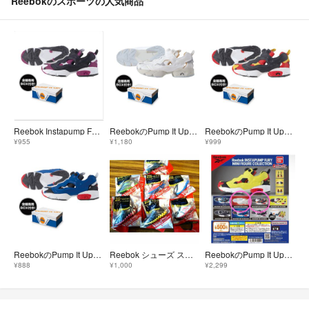
Reebokのスポーツの人気商品
Reebok Instapump Fury ミニフィギュア専用BOX付き
ReebokのPump It Upフィギュア
ReebokのPump It Upフィギュア
¥955
¥1,180
¥999
ReebokのPump It Upフィギュア
Reebok シューズ ストラップ 非売品 7種＋おまけ
ReebokのPump It Upフィギュア
¥888
¥1,000
¥2,299