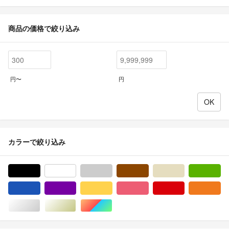
商品の価格で絞り込み
円〜
円
カラーで絞り込み
ブラック/黒色系
ホワイト/白色系
グレー/灰色系
ブラウン/茶色系
ベージュ系
グ
ブルー・ネイビー/青色系
パープル/紫色系
イエロー/黄色系
ピンク/桃色系
レッド/赤色系
オ
シルバー/銀色系
ゴールド/金色系
マルチカラー