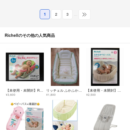
1
2
3
…
Richellのその他の人気商品
【未使用・未開封】Richell バスチェア マット付き
リッチェル ふかふかベビーバス プラス(1個入)
【未使用・未開封】ふかふか ベビーバスK
¥3,600
¥1,800
¥2,500