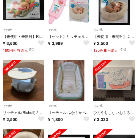
その他
その他
その他
【未使用・未開封】Richell バスチェア マット付き
【セット】リッチェル ふかふか ベビーバス + タニタ 湯温計 赤ちゃん 沐浴
【未使用・未開封】ふかふか ベビーバスK
¥
3,600
¥
3,999
¥
2,500
(5%)
(5%)
180円相当還元
125円相当還元
その他
その他
その他
リッチェル(Richell) 2WAYごきげんチェア
リッチェル ふかふかベビーバス プラス(1個入)
ひんやりしないおふろマットN(1個)
¥
2,500
¥
1,800
¥
3,333