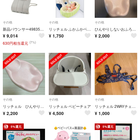
その他
その他
その他
新品バウンサー498351-24ヶ月折畳ライトグレー
リッチェル ふかふかベビーバスW グリーン おまけ付き
ひんやりしないおふろマット
¥
9,014
¥
1,750
¥
2,000
(7%)
630円相当還元
その他
その他
その他
リッチェル ひんやりしないおふろマット
リッチェル ベビーチェア
リッチェル 2WAYチェアベルト
¥
2,200
¥
4,500
¥
1,000
5%還元
5%還元