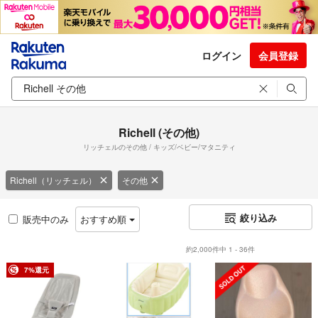
ログイン
会員登録
Richell (その他)
リッチェルのその他 / キッズ/ベビー/マタニティ
Richell（リッチェル）
その他
絞り込み
販売中のみ
おすすめ順
約2,000件中 1 - 36件
7%還元