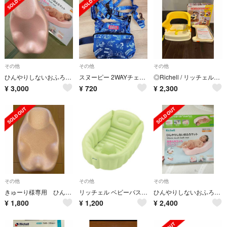
その他
その他
その他
ひんやりしないおふろマット Rピンク(1枚)
スヌーピー 2WAYチェアベルト
◎Richell / リッチェル ごきげんおすわりチェア
¥
3,000
¥
720
¥
2,300
その他
その他
その他
きゅーり様専用 ひんやりしないおふろマット Rピンク(1枚)
リッチェル ベビーバス グリーン
ひんやりしないおふろマット Rピンク(1枚)
¥
1,800
¥
1,200
¥
2,400