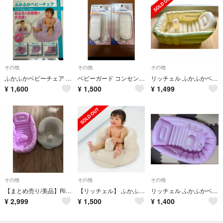
その他
その他
その他
ふかふかベビーチェア Rパープル(1個)
ベビーガード コンセントフルカバーR
リッチェル ふかふかベビーバス プラス グリーン 新生児 沐浴 エアポンプ内蔵
¥
1,600
¥
1,500
¥
1,499
その他
その他
その他
【まとめ売り/美品】Richell ベビーバス ＆ ふかふかベビーチェア
【リッチェル】 ふかふかベビーバスチェア 抗菌 ベージュ
リッチェル ふかふかベビーバスW ピンク
¥
2,999
¥
1,500
¥
1,400