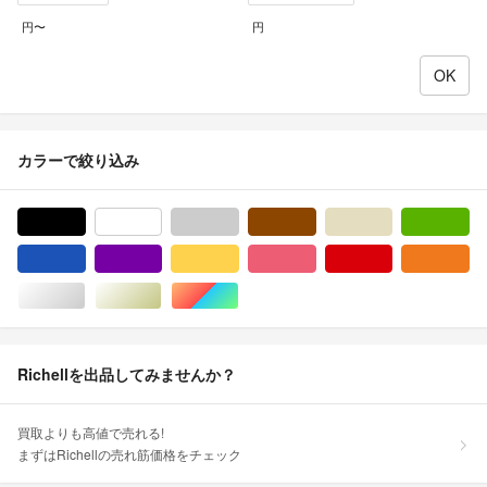
円〜
円
カラーで絞り込み
ブラック/黒色系
ホワイト/白色系
グレー/灰色系
ブラウン/茶色系
ベージュ系
グ
ブルー・ネイビー/青色系
パープル/紫色系
イエロー/黄色系
ピンク/桃色系
レッド/赤色系
オ
シルバー/銀色系
ゴールド/金色系
マルチカラー
Richellを出品してみませんか？
買取よりも高値で売れる!
まずはRichellの売れ筋価格をチェック